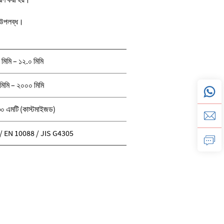
িং উপলব্ধ।
 মিমি – ১২.০ মিমি
মিমি – ২০০০ মিমি
 ৩০ এমটি (কাস্টমাইজড)
 EN 10088 / JIS G4305