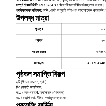
সম্পূর্ণ ট্রেসাবিলিটি:
eN 10204 3.1 মিল পরীক্ষা সার্টিফিকেটসহ তাপ সংখ্যা।
প্রক্রিয়াকরণ পরিষেবা:
কাটিং, দৈর্ঘ্য অনুযায়ী কাটা এবং কাস্টমাইজড প্যাকেজ
উপলব্ধ মাত্রা
পুরুত্ব
০.৫
প্রস্থ
২০ 
কয়েল ওজন
সর্বোচ্চ
মানদণ্ড
ASTM A240 /
পৃষ্ঠতল সমাপ্তি বিকল্প
২বি (শীতল-গড়ানো, ম্যাট)
বিএ (ব্রাইট অ্যানিলড)
নং.১ (গরম-গড়ানো, অ্যানিলড ও পিকলড)
নং. ৪ (ব্রাশ করা, সীমিত সজ্জামূলক ব্যবহার)
প্রসেসিং সার্ভিস