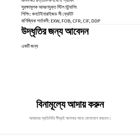
সুরক্ষামূলক আবরণযুক্ত স্টিল স্ট্র্যাপিং
শিপিং: কনটেইনারাইজড সী ফ্রেইট
বাণিজ্যিক শর্তাবলী: EXW, FOB, CFR, CIF, DDP
উদ্ধৃতির জন্য আবেদন
একটি জন্য
বিনামূল্যে আদায় করুন
আমাদের প্রতিনিধি শীঘ্রই আপনার সাথে যোগাযোগ করবেন।