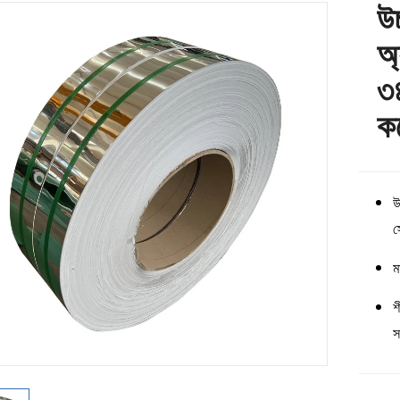
উচ
অ্
৩
ক
উ
স
ম
শ
স