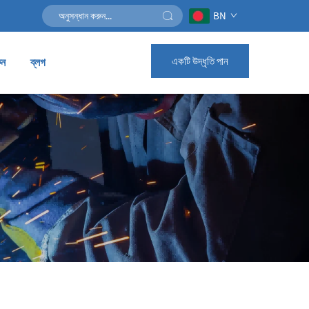
BN
একটি উদ্ধৃতি পান
ুন
ব্লগ