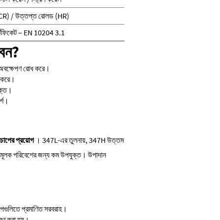
CR) / উত্তপ্ত রোলড (HR)
র্টিফিকেট – EN 10204 3.1
বেন?
ইড অবক্ষেপণ রোধ করে।
ধি করে।
ুক্ত।
র্শ।
 চাপের প্রয়োগ
। 347L-এর তুলনায়, 347H উত্তম
োচনামূলক পরিবেশের জন্য কম উপযুক্ত। উপাদান
।
কল্পগুলিতে প্রমাণিত সরবরাহ।
্রণ করা হয়।