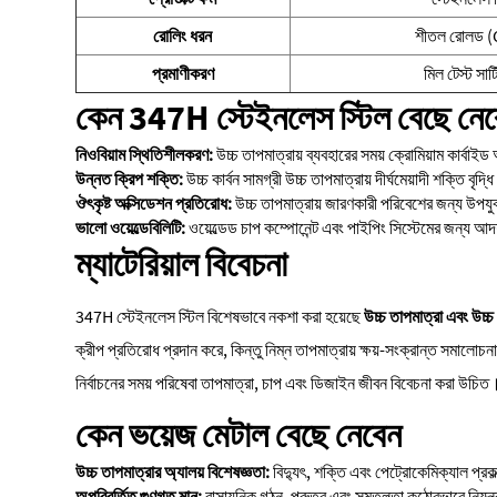
রোলিং ধরন
শীতল রোলড (
প্রমাণীকরণ
মিল টেস্ট সা
কেন 347H স্টেইনলেস স্টিল বেছে নে
নিওবিয়াম স্থিতিশীলকরণ:
উচ্চ তাপমাত্রায় ব্যবহারের সময় ক্রোমিয়াম কার্বা
উন্নত ক্রিপ শক্তি:
উচ্চ কার্বন সামগ্রী উচ্চ তাপমাত্রায় দীর্ঘমেয়াদী শক্তি বৃদ্
ঔৎকৃষ্ট অক্সিডেশন প্রতিরোধ:
উচ্চ তাপমাত্রায় জারণকারী পরিবেশের জন্য উপয
ভালো ওয়েল্ডেবিলিটি:
ওয়েল্ডেড চাপ কম্পোনেন্ট এবং পাইপিং সিস্টেমের জন্য আদ
ম্যাটেরিয়াল বিবেচনা
347H স্টেইনলেস স্টিল বিশেষভাবে নকশা করা হয়েছে
উচ্চ তাপমাত্রা এবং উচ্চ
ক্রীপ প্রতিরোধ প্রদান করে, কিন্তু নিম্ন তাপমাত্রায় ক্ষয়-সংক্রান্ত সমাল
নির্বাচনের সময় পরিষেবা তাপমাত্রা, চাপ এবং ডিজাইন জীবন বিবেচনা করা উচিত
কেন ভয়েজ মেটাল বেছে নেবেন
উচ্চ তাপমাত্রার অ্যালয় বিশেষজ্ঞতা:
বিদ্যুৎ, শক্তি এবং পেট্রোকেমিক্যাল প্র
অপরিবর্তিত গুণগত মান:
রাসায়নিক গঠন, পুরুত্ব এবং সমতলতা কঠোরভাবে নিয়ন্ত