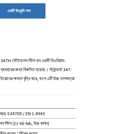
একটি উদ্ধৃতি পান
।
347H স্টেইনলেস স্টিল হল একটি নিওবিয়াম-
ব্যবহারের জন্য বিকশিত হয়েছে। স্ট্যান্ডার্ড 347-
িরোধের ক্ষমতা বৃদ্ধি করে, ফলে এটি উচ্চ তাপমাত্রা
UNS S34709 / EN 1.4943
েস স্টিল (Cr-Ni-Nb, উচ্চ কার্বন)
্টিল কয়েল / স্ট্রিপ কয়েল