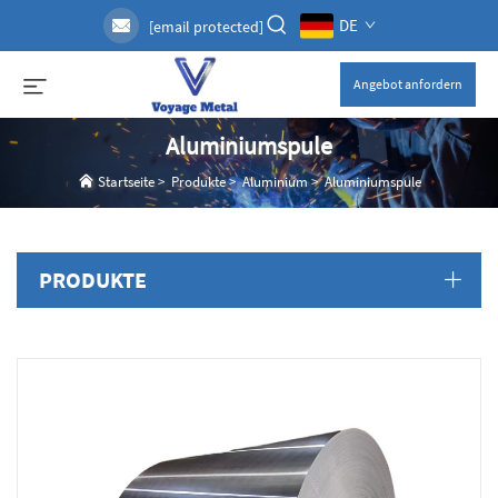
DE
[email protected]
Angebot anfordern
Aluminiumspule
Startseite
>
Produkte
>
Aluminium
>
Aluminiumspule
PRODUKTE