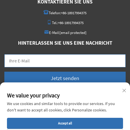
KONTAKTIEREN SIE UNS
Telefon:
+86-18917994375
Tel.:
+86-18917994375
E-Mail:
[email protected]
HINTERLASSEN SIE UNS EINE NACHRICHT
Jetzt senden
We value your privacy
We use cookies and similar tools to provide our services. If you
don't want to accept all cookies, click Personalize cookies.
Urheberrecht © 2026 China Voyage Metal Co., Ltd. Alle Rechte vorbehalten. |
Datenschutzrichtlinie
Accept all