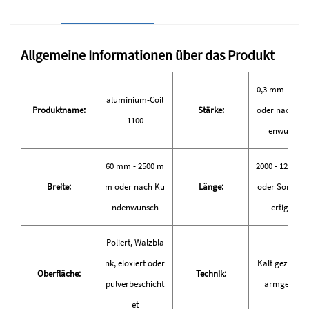
Allgemeine Informationen über das Produkt
0,3 mm - 20 
aluminium-Coil
Produktname:
Stärke:
oder nach Ku
1100
enwunsch
60 mm - 2500 m
2000 - 12000
Breite:
m oder nach Ku
Länge:
oder Sondera
ndenwunsch
ertigung
Poliert, Walzbla
nk, eloxiert oder
Kalt gezogen,
Oberfläche:
Technik:
pulverbeschicht
armgewalzt
et