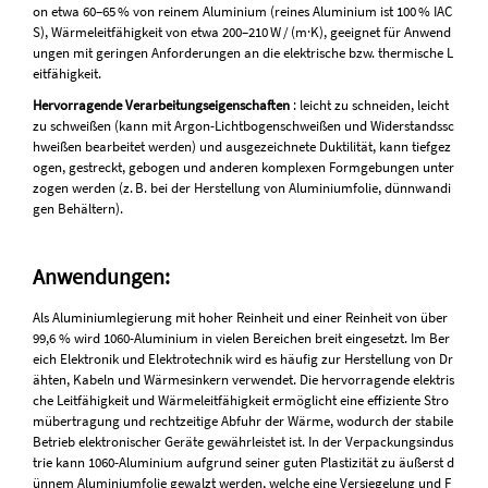
on etwa 60–65 % von reinem Aluminium (reines Aluminium ist 100 % IAC
S), Wärmeleitfähigkeit von etwa 200–210 W / (m·K), geeignet für Anwend
ungen mit geringen Anforderungen an die elektrische bzw. thermische L
eitfähigkeit.
Hervorragende Verarbeitungseigenschaften
: leicht zu schneiden, leicht
zu schweißen (kann mit Argon-Lichtbogenschweißen und Widerstandssc
hweißen bearbeitet werden) und ausgezeichnete Duktilität, kann tiefgez
ogen, gestreckt, gebogen und anderen komplexen Formgebungen unter
zogen werden (z. B. bei der Herstellung von Aluminiumfolie, dünnwandi
gen Behältern).
Anwendungen:
Als Aluminiumlegierung mit hoher Reinheit und einer Reinheit von über
99,6 % wird 1060-Aluminium in vielen Bereichen breit eingesetzt. Im Ber
eich Elektronik und Elektrotechnik wird es häufig zur Herstellung von Dr
ähten, Kabeln und Wärmesinkern verwendet. Die hervorragende elektris
che Leitfähigkeit und Wärmeleitfähigkeit ermöglicht eine effiziente Stro
mübertragung und rechtzeitige Abfuhr der Wärme, wodurch der stabile
Betrieb elektronischer Geräte gewährleistet ist. In der Verpackungsindus
trie kann 1060-Aluminium aufgrund seiner guten Plastizität zu äußerst d
ünnem Aluminiumfolie gewalzt werden, welche eine Versiegelung und F