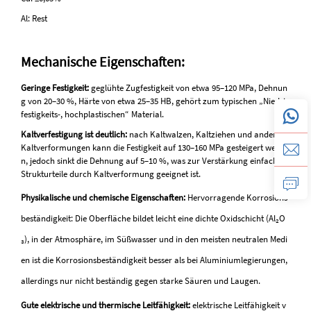
Al: Rest
Mechanische Eigenschaften:
Geringe Festigkeit:
geglühte Zugfestigkeit von etwa 95–120 MPa, Dehnun
g von 20–30 %, Härte von etwa 25–35 HB, gehört zum typischen „Niedrig
festigkeits-, hochplastischen“ Material.
Kaltverfestigung ist deutlich:
nach Kaltwalzen, Kaltziehen und anderen
Kaltverformungen kann die Festigkeit auf 130–160 MPa gesteigert werde
n, jedoch sinkt die Dehnung auf 5–10 %, was zur Verstärkung einfacher
Strukturteile durch Kaltverformung geeignet ist.
Physikalische und chemische Eigenschaften:
Hervorragende Korrosions
beständigkeit: Die Oberfläche bildet leicht eine dichte Oxidschicht (Al₂O
₃), in der Atmosphäre, im Süßwasser und in den meisten neutralen Medi
en ist die Korrosionsbeständigkeit besser als bei Aluminiumlegierungen,
allerdings nur nicht beständig gegen starke Säuren und Laugen.
Gute elektrische und thermische Leitfähigkeit:
elektrische Leitfähigkeit v