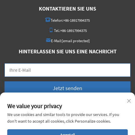
KONTAKTIEREN SIE UNS
Telefon:
+86-18917994375
Tel.:
+86-18917994375
E-Mail:
[email protected]
HINTERLASSEN SIE UNS EINE NACHRICHT
Jetzt senden
We value your privacy
We use cookies and similar tools to provide our services. If you
don't want to accept all cookies, click Personalize cookies.
Urheberrecht © 2026 China Voyage Metal Co., Ltd. Alle Rechte vorbehalten. |
Datenschutzrichtlinie
Accept all