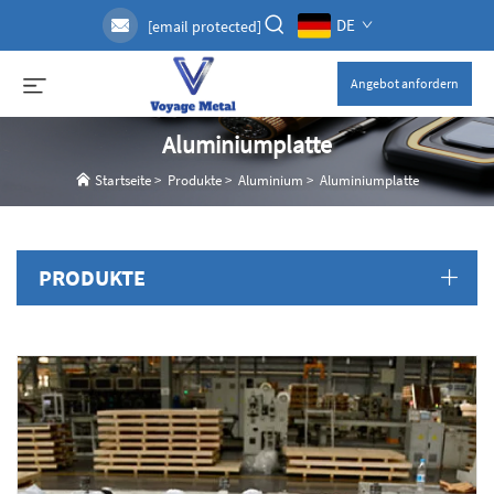
DE
[email protected]
Angebot anfordern
Aluminiumplatte
Startseite
>
Produkte
>
Aluminium
>
Aluminiumplatte
PRODUKTE