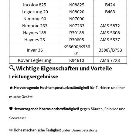
Incoloy 825
N08825
B424
Legierung 20
N08020
B463
Nimonic 90
N07090
—
Nimonic 263
N07263
AMS 5872
Haynes 188
R30188
AMS 5608
Haynes 25
R30605
AMS 5537
K93600/K936
Invar 36
B388\/B753
01
Kovar Legierung
K94610
AMS 7728
🔍 Wichtige Eigenschaften und Vorteile
Leistungsergebnisse
🔥 Hervorragende Hochtemperaturbeständigkeit
für Turbinen und ther
mische Geräte
🛡 Hervorragende Korrosionsbeständigkeit
gegen Säuren, Chloride und
Seewasser
⚙ Hohe mechanische Festigkeit
unter Dauerbelastung