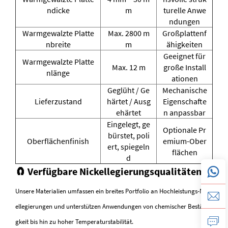
ndicke
m
turelle Anwe
ndungen
Warmgewalzte Platte
Max. 2800 m
Großplattenf
nbreite
m
ähigkeiten
Geeignet für
Warmgewalzte Platte
Max. 12 m
große Install
nlänge
ationen
Geglüht / Ge
Mechanische
Lieferzustand
härtet / Ausg
Eigenschafte
ehärtet
n anpassbar
Eingelegt, ge
Optionale Pr
bürstet, poli
Oberflächenfinish
emium-Ober
ert, spiegeln
flächen
d
🧲 Verfügbare Nickellegierungsqualitäten
Unsere Materialien umfassen ein breites Portfolio an Hochleistungs-Nick
ellegierungen und unterstützen Anwendungen von chemischer Beständi
gkeit bis hin zu hoher Temperaturstabilität.