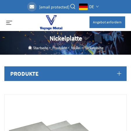
DE
[email protected]
Angebot anfordern
Nickelplatte
Startseite
>
Produkte
>
Nickel
>
Nickelplatte
PRODUKTE