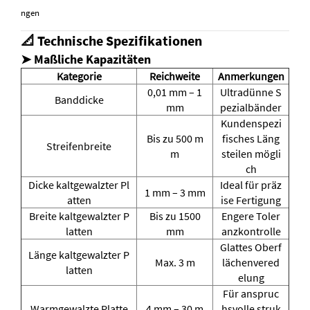
ngen
📐 Technische Spezifikationen
➤ Maßliche Kapazitäten
Kategorie
Reichweite
Anmerkungen
0,01 mm – 1
Ultradünne S
Banddicke
mm
pezialbänder
Kundenspezi
Bis zu 500 m
fisches Läng
Streifenbreite
m
steilen mögli
ch
Dicke kaltgewalzter Pl
Ideal für präz
1 mm – 3 mm
atten
ise Fertigung
Breite kaltgewalzter P
Bis zu 1500
Engere Toler
latten
mm
anzkontrolle
Glattes Oberf
Länge kaltgewalzter P
Max. 3 m
lächenvered
latten
elung
Für anspruc
Warmgewalzte Platte
4 mm – 30 m
hsvolle struk