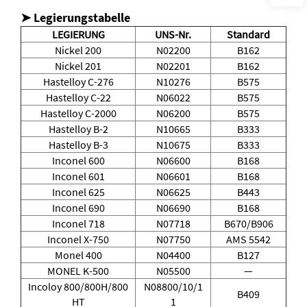
➤ Legierungstabelle
LEGIERUNG
UNS-Nr.
Standard
Nickel 200
N02200
B162
Nickel 201
N02201
B162
Hastelloy C-276
N10276
B575
Hastelloy C-22
N06022
B575
Hastelloy C-2000
N06200
B575
Hastelloy B-2
N10665
B333
Hastelloy B-3
N10675
B333
Inconel 600
N06600
B168
Inconel 601
N06601
B168
Inconel 625
N06625
B443
Inconel 690
N06690
B168
Inconel 718
N07718
B670/B906
Inconel X-750
N07750
AMS 5542
Monel 400
N04400
B127
MONEL K-500
N05500
—
Incoloy 800/800H/800
N08800/10/1
B409
HT
1