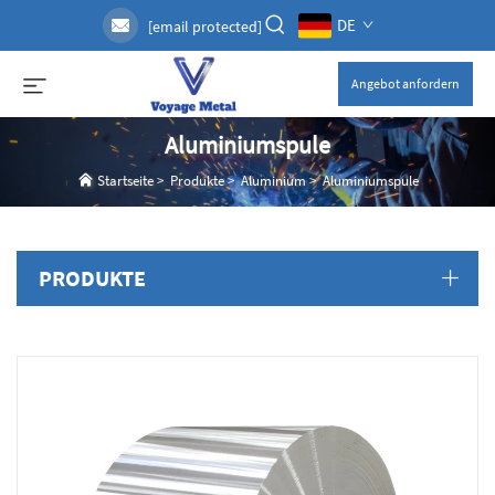
DE
[email protected]
Angebot anfordern
Aluminiumspule
Startseite
>
Produkte
>
Aluminium
>
Aluminiumspule
PRODUKTE