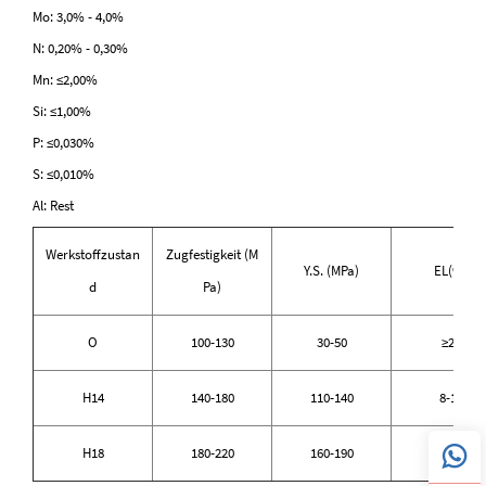
Mo: 3,0% - 4,0%
N: 0,20% - 0,30%
Mn: ≤2,00%
Si: ≤1,00%
P: ≤0,030%
S: ≤0,010%
Al: Rest
Werkstoffzustan
Zugfestigkeit (M
Y.S. (MPa)
EL(%)
d
Pa)
O
100-130
30-50
≥25
H14
140-180
110-140
8-12
H18
180-220
160-190
3-5