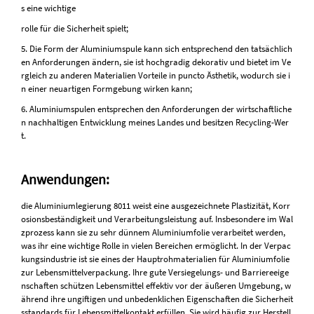
s eine wichtige
rolle für die Sicherheit spielt;
5. Die Form der Aluminiumspule kann sich entsprechend den tatsächlich
en Anforderungen ändern, sie ist hochgradig dekorativ und bietet im Ve
rgleich zu anderen Materialien Vorteile in puncto Ästhetik, wodurch sie i
n einer neuartigen Formgebung wirken kann;
6. Aluminiumspulen entsprechen den Anforderungen der wirtschaftliche
n nachhaltigen Entwicklung meines Landes und besitzen Recycling-Wer
t.
Anwendungen:
die Aluminiumlegierung 8011 weist eine ausgezeichnete Plastizität, Korr
osionsbeständigkeit und Verarbeitungsleistung auf. Insbesondere im Wal
zprozess kann sie zu sehr dünnem Aluminiumfolie verarbeitet werden,
was ihr eine wichtige Rolle in vielen Bereichen ermöglicht. In der Verpac
kungsindustrie ist sie eines der Hauptrohmaterialien für Aluminiumfolie
zur Lebensmittelverpackung. Ihre gute Versiegelungs- und Barriereeige
nschaften schützen Lebensmittel effektiv vor der äußeren Umgebung, w
ährend ihre ungiftigen und unbedenklichen Eigenschaften die Sicherheit
sstandards für Lebensmittelkontakt erfüllen. Sie wird häufig zur Herstell