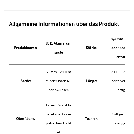
Allgemeine Informationen über das Produkt
0,3 mm - 20 
8011 Aluminium
Produktname:
Stärke:
oder nach Ku
spule
enwunsch
60 mm - 2500 m
2000 - 12000
Breite:
m oder nach Ku
Länge:
oder Sondera
ndenwunsch
ertigung
Poliert, Walzbla
nk, eloxiert oder
Kalt gezogen,
Oberfläche:
Technik:
pulverbeschicht
armgewalzt
et