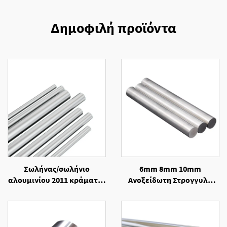
Δημοφιλή προϊόντα
Σωλήνας/σωλήνιο
6mm 8mm 10mm
αλουμινίου 2011 κράματος
Ανοξείδωτη Στρογγυλή
με αντοχή στη διάβρωση
Δοκός Χάλυβα 430