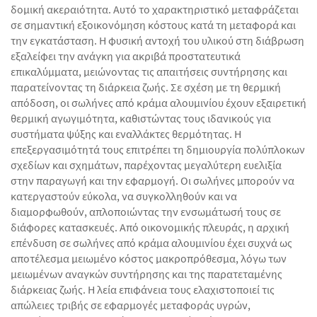
δομική ακεραιότητα. Αυτό το χαρακτηριστικό μεταφράζεται
σε σημαντική εξοικονόμηση κόστους κατά τη μεταφορά και
την εγκατάσταση. Η φυσική αντοχή του υλικού στη διάβρωση
εξαλείφει την ανάγκη για ακριβά προστατευτικά
επικαλύμματα, μειώνοντας τις απαιτήσεις συντήρησης και
παρατείνοντας τη διάρκεια ζωής. Σε σχέση με τη θερμική
απόδοση, οι σωλήνες από κράμα αλουμινίου έχουν εξαιρετική
θερμική αγωγιμότητα, καθιστώντας τους ιδανικούς για
συστήματα ψύξης και εναλλάκτες θερμότητας. Η
επεξεργασιμότητά τους επιτρέπει τη δημιουργία πολύπλοκων
σχεδίων και σχημάτων, παρέχοντας μεγαλύτερη ευελιξία
στην παραγωγή και την εφαρμογή. Οι σωλήνες μπορούν να
κατεργαστούν εύκολα, να συγκολληθούν και να
διαμορφωθούν, απλοποιώντας την ενσωμάτωσή τους σε
διάφορες κατασκευές. Από οικονομικής πλευράς, η αρχική
επένδυση σε σωλήνες από κράμα αλουμινίου έχει συχνά ως
αποτέλεσμα μειωμένο κόστος μακροπρόθεσμα, λόγω των
μειωμένων αναγκών συντήρησης και της παρατεταμένης
διάρκειας ζωής. Η λεία επιφάνεια τους ελαχιστοποιεί τις
απώλειες τριβής σε εφαρμογές μεταφοράς υγρών,