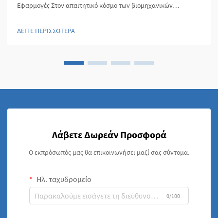
Εφαρμογές Στον απαιτητικό κόσμο των βιομηχανικών
εφαρμογών, η επιλογή των υλικών μπορεί να κάνει τη διαφορά
μεταξύ επιτυχίας και καταστροφικής αποτυχίας. Οι ανοξείδωτοι
ΔΕΙΤΕ ΠΕΡΙΣΣΟΤΕΡΑ
σωλήνες έχουν εμφανιστεί ως οι συν...
Λάβετε Δωρεάν Προσφορά
Ο εκπρόσωπός μας θα επικοινωνήσει μαζί σας σύντομα.
Ηλ. ταχυδρομείο
0/100