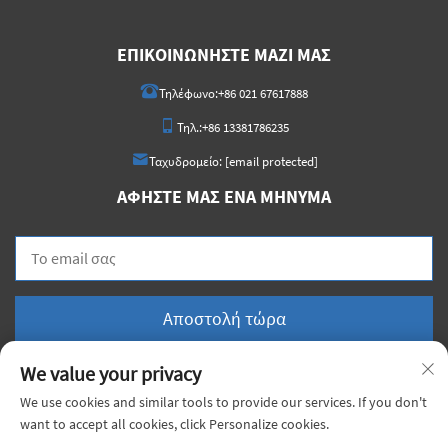
ΕΠΙΚΟΙΝΩΝΉΣΤΕ ΜΑΖΊ ΜΑΣ
Τηλέφωνο:
+86 021 67617888
Τηλ.:
+86 13381786235
Ταχυδρομείο:
[email protected]
ΑΦΉΣΤΕ ΜΑΣ ΈΝΑ ΜΉΝΥΜΑ
Αποστολή τώρα
We value your privacy
We use cookies and similar tools to provide our services. If you don't
want to accept all cookies, click Personalize cookies.
Πνευματικά Δικαιώματα © 2025 China Shanghai Xiongji Materials Co., Ltd. Με την