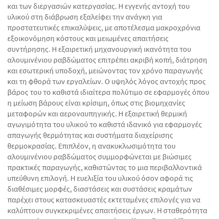
και των διεργασιών κατεργασίας. Η εγγενής αντοχή του
υλικού στη διάβρωση εξαλείφει την ανάγκη για
προστατευτικές επικαλύψεις, με αποτέλεσμα μακροχρόνια
εξοικονόμηση κόστους και μειωμένες απαιτήσεις
συντήρησης. Η εξαιρετική μηχανουργική ικανότητα του
αλουμινένιου ραβδώματος επιτρέπει ακριβή κοπή, διάτρηση
και εσωτερική υποδοχή, μειώνοντας τον χρόνο παραγωγής
και τη φθορά των εργαλείων. Ο υψηλός λόγος αντοχής προς
βάρος του το καθιστά ιδιαίτερα πολύτιμο σε εφαρμογές όπου
η μείωση βάρους είναι κρίσιμη, όπως στις βιομηχανίες
μεταφορών και αεροναυπηγικής. Η εξαιρετική θερμική
αγωγιμότητα του υλικού το καθιστά ιδανικό για εφαρμογές
απαγωγής θερμότητας και συστήματα διαχείρισης
θερμοκρασίας. Επιπλέον, η ανακυκλωσιμότητα του
αλουμινένιου ραβδώματος συμμορφώνεται με βιώσιμες
πρακτικές παραγωγής, καθιστώντας το μια περιβαλλοντικά
υπεύθυνη επιλογή. Η ευελιξία του υλικού όσον αφορά τις
διαθέσιμες μορφές, διαστάσεις και συστάσεις κραμάτων
παρέχει στους κατασκευαστές εκτεταμένες επιλογές για να
καλύπτουν συγκεκριμένες απαιτήσεις έργων. Η σταθερότητα