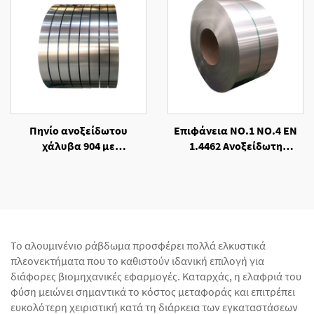
Πηνίο ανοξείδωτου
Επιφάνεια NO.1 NO.4 EN
χάλυβα 904 με
1.4462 Ανοξείδωτη
επεξεργασία θερμής
Σπειροειδής Λωρίδα
έλασης - Επιφάνεια 2B BA
Χάλυβα, Ψυχρής
Κατεργασίας
Το αλουμινένιο ράβδωμα προσφέρει πολλά ελκυστικά
πλεονεκτήματα που το καθιστούν ιδανική επιλογή για
διάφορες βιομηχανικές εφαρμογές. Καταρχάς, η ελαφριά του
φύση μειώνει σημαντικά το κόστος μεταφοράς και επιτρέπει
ευκολότερη χειριστική κατά τη διάρκεια των εγκαταστάσεων