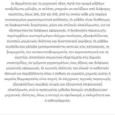
τη θερμότητα και τη μηχανική τάση. Κατά την αγορά ράβδων
ανοξείδωτου χάλυβα, οι πελάτες μπορούν να επιλέξουν από διάφορες
ποιότητες, όπως 304, 316 και 430, από τις οποίες κάθε μία παρέχει
συγκεκριμένα χαρακτηριστικά απόδοσης. Οι ράβδοι είναι διαθέσιμες
σε διαφορετικές διαμέτρους, μήκη και επιλογές ολοκλήρωσης, για να
εξυπηρετούνται διάφορες εφαρμογές. Η διαδικασία παραγωγής
περιλαμβάνει αυστηρά μέτρα ελέγχου ποιότητας, εξασφαλίζοντας
συνεπείς μηχανικές ιδιότητες και διαστασιακή ακρίβεια. Οι ράβδοι
ανοξείδωτου χάλυβα χρησιμοποιούνται εκτενώς στις κατασκευές, τη
βιομηχανία, την αυτοκινητοβιομηχανία, την αεροναυπηγική και τη
ναυτιλία. Αποτελούν σημαντικά εξαρτήματα στις δομικές
υποστηρίξεις, τα τμήματα μηχανημάτων, τους άξονες και διάφορες
μηχανικές εφαρμογές. Οι εγγενείς ιδιότητες του υλικού το καθιστούν
ιδανικό για περιβάλλοντα όπου η έκθεση σε υγρασία, χημικές ουσίες ή
ακραίες θερμοκρασίες είναι συχνή. Οι σύγχρονες τεχνικές παραγωγής
εξασφαλίζουν ακριβείς ανοχές και εξαιρετική επιφανειακή
ολοκλήρωση, ενώ οι προηγμένες μέθοδοι δοκιμών επιβεβαιώνουν
μηχανικές ιδιότητες, όπως η αντοχή σε εφελκυσμό, η σκληρότητα και
η ευθυγράμμιση.