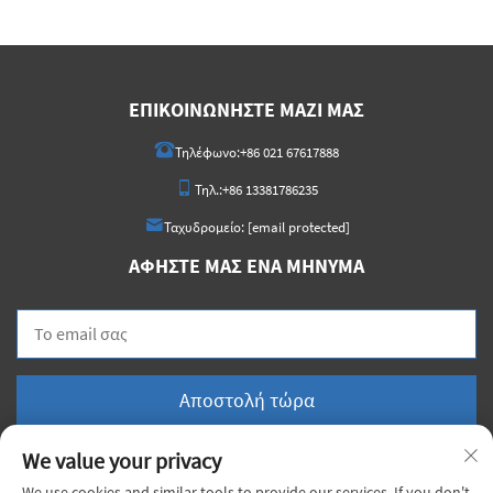
ΕΠΙΚΟΙΝΩΝΉΣΤΕ ΜΑΖΊ ΜΑΣ
Τηλέφωνο:
+86 021 67617888
Τηλ.:
+86 13381786235
Ταχυδρομείο:
[email protected]
ΑΦΉΣΤΕ ΜΑΣ ΈΝΑ ΜΉΝΥΜΑ
Αποστολή τώρα
We value your privacy
We use cookies and similar tools to provide our services. If you don't