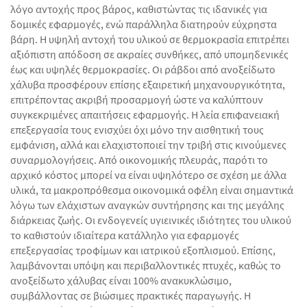
λόγο αντοχής προς βάρος, καθιστώντας τις ιδανικές για
δομικές εφαρμογές, ενώ παράλληλα διατηρούν εύχρηστα
βάρη. Η υψηλή αντοχή του υλικού σε θερμοκρασία επιτρέπει
αξιόπιστη απόδοση σε ακραίες συνθήκες, από υπομηδενικές
έως και υψηλές θερμοκρασίες. Οι ράβδοι από ανοξείδωτο
χάλυβα προσφέρουν επίσης εξαιρετική μηχανουργικότητα,
επιτρέποντας ακριβή προσαρμογή ώστε να καλύπτουν
συγκεκριμένες απαιτήσεις εφαρμογής. Η λεία επιφανειακή
επεξεργασία τους ενισχύει όχι μόνο την αισθητική τους
εμφάνιση, αλλά και ελαχιστοποιεί την τριβή στις κινούμενες
συναρμολογήσεις. Από οικονομικής πλευράς, παρότι το
αρχικό κόστος μπορεί να είναι υψηλότερο σε σχέση με άλλα
υλικά, τα μακροπρόθεσμα οικονομικά οφέλη είναι σημαντικά
λόγω των ελάχιστων αναγκών συντήρησης και της μεγάλης
διάρκειας ζωής. Οι ενδογενείς υγιεινικές ιδιότητες του υλικού
το καθιστούν ιδιαίτερα κατάλληλο για εφαρμογές
επεξεργασίας τροφίμων και ιατρικού εξοπλισμού. Επίσης,
λαμβάνονται υπόψη και περιβαλλοντικές πτυχές, καθώς το
ανοξείδωτο χάλυβας είναι 100% ανακυκλώσιμο,
συμβάλλοντας σε βιώσιμες πρακτικές παραγωγής. Η