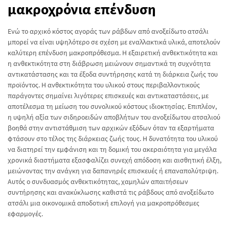
μακροχρόνια επένδυση
Ενώ το αρχικό κόστος αγοράς των ράβδων από ανοξείδωτο ατσάλι
μπορεί να είναι υψηλότερο σε σχέση με εναλλακτικά υλικά, αποτελούν
καλύτερη επένδυση μακροπρόθεσμα. Η εξαιρετική ανθεκτικότητα και
η ανθεκτικότητα στη διάβρωση μειώνουν σημαντικά τη συχνότητα
αντικατάστασης και τα έξοδα συντήρησης κατά τη διάρκεια ζωής του
προϊόντος. Η ανθεκτικότητα του υλικού στους περιβαλλοντικούς
παράγοντες σημαίνει λιγότερες επισκευές και αντικαταστάσεις, με
αποτέλεσμα τη μείωση του συνολικού κόστους ιδιοκτησίας. Επιπλέον,
η υψηλή αξία των σιδηροειδών αποβλήτων του ανοξείδωτου ατσαλιού
βοηθά στην αντιστάθμιση των αρχικών εξόδων όταν τα εξαρτήματα
φτάσουν στο τέλος της διάρκειας ζωής τους. Η δυνατότητα του υλικού
να διατηρεί την εμφάνιση και τη δομική του ακεραιότητα για μεγάλα
χρονικά διαστήματα εξασφαλίζει συνεχή απόδοση και αισθητική έλξη,
μειώνοντας την ανάγκη για δαπανηρές επισκευές ή επαναπολύτριψη.
Αυτός ο συνδυασμός ανθεκτικότητας, χαμηλών απαιτήσεων
συντήρησης και ανακύκλωσης καθιστά τις ράβδους από ανοξείδωτο
ατσάλι μια οικονομικά αποδοτική επιλογή για μακροπρόθεσμες
εφαρμογές.