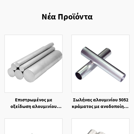
Νέα Προϊόντα
Επιστρωμένος με
Σωλήνας αλουμινίου 5052
οξείδωση αλουμινίου
κράματος με ανοδοποίηση
κράματος 6061
και κοπή κατόπιν
στρογγυλής διατομής
παραγγελίας