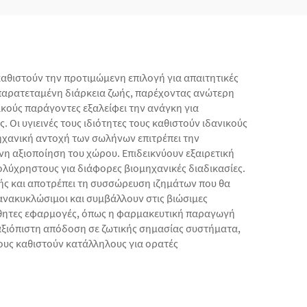
θιστούν την προτιμώμενη επιλογή για απαιτητικές
 παρατεταμένη διάρκεια ζωής, παρέχοντας ανώτερη
κούς παράγοντες εξαλείφει την ανάγκη για
 Οι υγιεινές τους ιδιότητες τους καθιστούν ιδανικούς
ηχανική αντοχή των σωλήνων επιτρέπει την
η αξιοποίηση του χώρου. Επιδεικνύουν εξαιρετική
ολύχρηστους για διάφορες βιομηχανικές διαδικασίες.
ής και αποτρέπει τη συσσώρευση ιζημάτων που θα
νακυκλώσιμοι και συμβάλλουν στις βιώσιμες
αίσθητες εφαρμογές, όπως η φαρμακευτική παραγωγή
 αξιόπιστη απόδοση σε ζωτικής σημασίας συστήματα,
τους καθιστούν κατάλληλους για ορατές