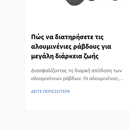
Πώς να διατηρήσετε τις
αλουμινένιες ράβδους για
μεγάλη διάρκεια ζωής
Διασφαλίζοντας τη διαρκή απόδοση των
αλουμινένιων ράβδων. Οι αλουμινένιες
ράβδοι χρησιμοποιούνται ευρέως σε
ΔΕΙΤΕ ΠΕΡΙΣΣΟΤΕΡΑ
πολλές βιομηχανίες λόγω του ελαφρού
βάρους, της ανθεκτικότητας στη διάβρωση
και της αντοχής τους. Η σωστή συντήρηση
των αλουμινένιων ράβδων είναι
απαραίτητη για τη διατήρηση της αντοχής