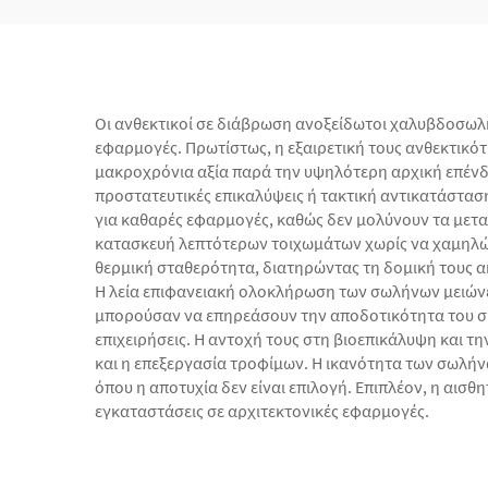
Οι ανθεκτικοί σε διάβρωση ανοξείδωτοι χαλυβδοσωλ
εφαρμογές. Πρωτίστως, η εξαιρετική τους ανθεκτικ
μακροχρόνια αξία παρά την υψηλότερη αρχική επένδυ
προστατευτικές επικαλύψεις ή τακτική αντικατάσταση,
για καθαρές εφαρμογές, καθώς δεν μολύνουν τα μετα
κατασκευή λεπτότερων τοιχωμάτων χωρίς να χαμηλών
θερμική σταθερότητα, διατηρώντας τη δομική τους α
Η λεία επιφανειακή ολοκλήρωση των σωλήνων μειώνε
μπορούσαν να επηρεάσουν την αποδοτικότητα του συ
επιχειρήσεις. Η αντοχή τους στη βιοεπικάλυψη και 
και η επεξεργασία τροφίμων. Η ικανότητα των σωλήνω
όπου η αποτυχία δεν είναι επιλογή. Επιπλέον, η αισ
εγκαταστάσεις σε αρχιτεκτονικές εφαρμογές.