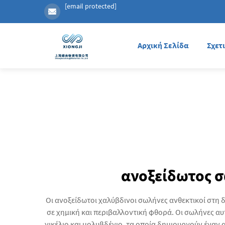
[email protected]
Αρχική Σελίδα
Σχετ
ανοξείδωτος 
Οι ανοξείδωτοι χαλύβδινοι σωλήνες ανθεκτικοί στη
σε χημική και περιβαλλοντική φθορά. Οι σωλήνες α
νικέλιο και μολυβδένιο, τα οποία δημιουργούν ένα