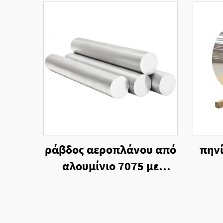
ράβδος αεροπλάνου από
πηνί
αλουμίνιο 7075 με
ακριβή κοπή Ράβδος
κράματος αλουμινίου
7075 T6