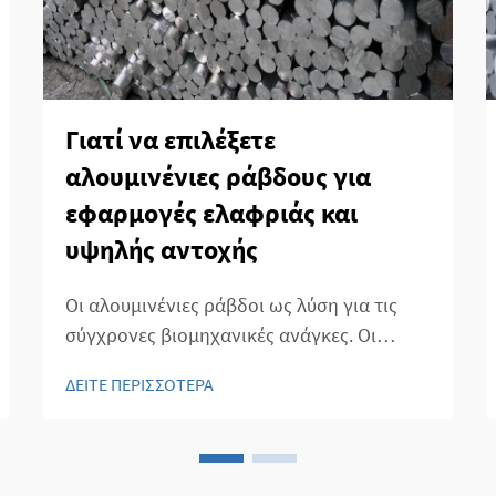
Γιατί να επιλέξετε
αλουμινένιες ράβδους για
εφαρμογές ελαφριάς και
υψηλής αντοχής
Οι αλουμινένιες ράβδοι ως λύση για τις
σύγχρονες βιομηχανικές ανάγκες. Οι
αλουμινένιες ράβδοι αναγνωρίζονται
ΔΕΙΤΕ ΠΕΡΙΣΣΟΤΕΡΑ
ευρέως για τον μοναδικό συνδυασμό
ελαφριάς και υψηλής αντοχής.
Βιομηχανίες στον αεροδιαστημικό,
αυτοκινητιστικό, κατασκευαστικό και