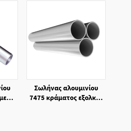
ίου
Σωλήνας αλουμινίου
με
7475 κράματος εξολκής
κοπή
με τελική επεξεργασία
λίας