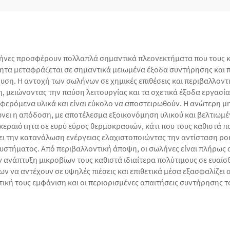
ήνες προσφέρουν πολλαπλά σημαντικά πλεονεκτήματα που τους κα
ότητα μεταφράζεται σε σημαντικά μειωμένα έξοδα συντήρησης και
ση. Η αντοχή των σωλήνων σε χημικές επιθέσεις και περιβαλλοντι
 μειώνοντας την παύση λειτουργίας και τα σχετικά έξοδα εργασίας.
φερόμενα υλικά και είναι εύκολο να αποστειρωθούν. Η ανώτερη μ
ει η απόδοση, με αποτέλεσμα εξοικονόμηση υλικού και βελτιωμέν
κεραιότητα σε ευρύ εύρος θερμοκρασιών, κάτι που τους καθιστά π
ι την κατανάλωση ενέργειας ελαχιστοποιώντας την αντίσταση ρο
στήματος. Από περιβαλλοντική άποψη, οι σωλήνες είναι πλήρως α
την ανάπτυξη μικροβίων τους καθιστά ιδιαίτερα πολύτιμους σε ευ
ν να αντέχουν σε υψηλές πιέσεις και επιθετικά μέσα εξασφαλίζει
θητική τους εμφάνιση και οι περιορισμένες απαιτήσεις συντήρησης 