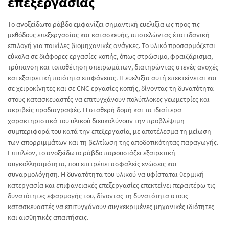
επεξεργασίας
Το ανοξείδωτο ράβδο εμφανίζει σημαντική ευελιξία ως προς τις
μεθόδους επεξεργασίας και κατασκευής, αποτελώντας έτσι ιδανική
επιλογή για ποικίλες βιομηχανικές ανάγκες. Το υλικό προσαρμόζεται
εύκολα σε διάφορες εργασίες κοπής, όπως στρώσιμο, φραιζάρισμα,
τρύπανση και τοποθέτηση σπειρωμάτων, διατηρώντας στενές ανοχές
και εξαιρετική ποιότητα επιφάνειας. Η ευελιξία αυτή επεκτείνεται και
σε χειροκίνητες και σε CNC εργασίες κοπής, δίνοντας τη δυνατότητα
στους κατασκευαστές να επιτυγχάνουν πολύπλοκες γεωμετρίες και
ακριβείς προδιαγραφές. Η σταθερή δομή και τα ιδιαίτερα
χαρακτηριστικά του υλικού διευκολύνουν την προβλέψιμη
συμπεριφορά του κατά την επεξεργασία, με αποτέλεσμα τη μείωση
των απορριμμάτων και τη βελτίωση της αποδοτικότητας παραγωγής.
Επιπλέον, το ανοξείδωτο ράβδο παρουσιάζει εξαιρετική
συγκολλησιμότητα, που επιτρέπει ασφαλείς ενώσεις και
συναρμολόγηση. Η δυνατότητα του υλικού να υφίσταται θερμική
κατεργασία και επιφανειακές επεξεργασίες επεκτείνει περαιτέρω τις
δυνατότητες εφαρμογής του, δίνοντας τη δυνατότητα στους
κατασκευαστές να επιτυγχάνουν συγκεκριμένες μηχανικές ιδιότητες
και αισθητικές απαιτήσεις.