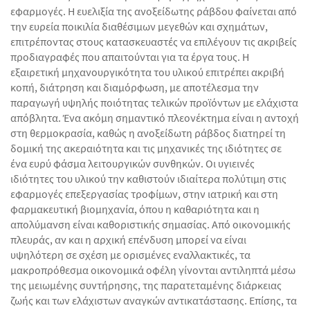
εφαρμογές. Η ευελιξία της ανοξείδωτης ράβδου φαίνεται από
την ευρεία ποικιλία διαθέσιμων μεγεθών και σχημάτων,
επιτρέποντας στους κατασκευαστές να επιλέγουν τις ακριβείς
προδιαγραφές που απαιτούνται για τα έργα τους. Η
εξαιρετική μηχανουργικότητα του υλικού επιτρέπει ακριβή
κοπή, διάτρηση και διαμόρφωση, με αποτέλεσμα την
παραγωγή υψηλής ποιότητας τελικών προϊόντων με ελάχιστα
απόβλητα. Ένα ακόμη σημαντικό πλεονέκτημα είναι η αντοχή
στη θερμοκρασία, καθώς η ανοξείδωτη ράβδος διατηρεί τη
δομική της ακεραιότητα και τις μηχανικές της ιδιότητες σε
ένα ευρύ φάσμα λειτουργικών συνθηκών. Οι υγιεινές
ιδιότητες του υλικού την καθιστούν ιδιαίτερα πολύτιμη στις
εφαρμογές επεξεργασίας τροφίμων, στην ιατρική και στη
φαρμακευτική βιομηχανία, όπου η καθαριότητα και η
απολύμανση είναι καθοριστικής σημασίας. Από οικονομικής
πλευράς, αν και η αρχική επένδυση μπορεί να είναι
υψηλότερη σε σχέση με ορισμένες εναλλακτικές, τα
μακροπρόθεσμα οικονομικά οφέλη γίνονται αντιληπτά μέσω
της μειωμένης συντήρησης, της παρατεταμένης διάρκειας
ζωής και των ελάχιστων αναγκών αντικατάστασης. Επίσης, τα