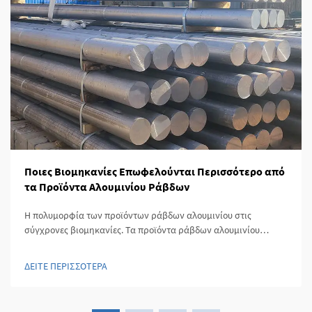
Ποιες Βιομηκανίες Επωφελούνται Περισσότερο από
τα Προϊόντα Αλουμινίου Ράβδων
Η πολυμορφία των προϊόντων ράβδων αλουμινίου στις
σύγχρονες βιομηκανίες. Τα προϊόντα ράβδων αλουμινίου
χρησιμοποιούνται ευρέως σε πολλές βιομηκανίες λόγω του
μοναδικού συνδυασμού αντοχής, ελαφρύτητας και
ΔΕΙΤΕ ΠΕΡΙΣΣΟΤΕΡΑ
ανθεκτικότητας στη διάβρωση. Αυτά τα προϊόντα προσφέρουν
εξαιρετικέ...