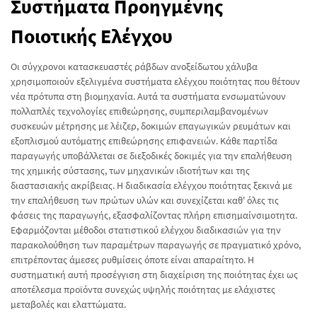
Συστήματα Προηγμένης
Ποιοτικής Ελέγχου
Οι σύγχρονοι κατασκευαστές ράβδων ανοξείδωτου χάλυβα
χρησιμοποιούν εξελιγμένα συστήματα ελέγχου ποιότητας που θέτουν
νέα πρότυπα στη βιομηχανία. Αυτά τα συστήματα ενσωματώνουν
πολλαπλές τεχνολογίες επιθεώρησης, συμπεριλαμβανομένων
συσκευών μέτρησης με λέιζερ, δοκιμών επαγωγικών ρευμάτων και
εξοπλισμού αυτόματης επιθεώρησης επιφανειών. Κάθε παρτίδα
παραγωγής υποβάλλεται σε διεξοδικές δοκιμές για την επαλήθευση
της χημικής σύστασης, των μηχανικών ιδιοτήτων και της
διαστασιακής ακρίβειας. Η διαδικασία ελέγχου ποιότητας ξεκινά με
την επαλήθευση των πρώτων υλών και συνεχίζεται καθ' όλες τις
φάσεις της παραγωγής, εξασφαλίζοντας πλήρη επισημαίνσιμοτητα.
Εφαρμόζονται μέθοδοι στατιστικού ελέγχου διαδικασιών για την
παρακολούθηση των παραμέτρων παραγωγής σε πραγματικό χρόνο,
επιτρέποντας άμεσες ρυθμίσεις όποτε είναι απαραίτητο. Η
συστηματική αυτή προσέγγιση στη διαχείριση της ποιότητας έχει ως
αποτέλεσμα προϊόντα συνεχώς υψηλής ποιότητας με ελάχιστες
μεταβολές και ελαττώματα.