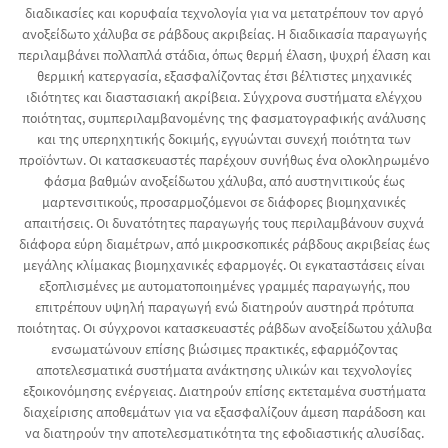
διαδικασίες και κορυφαία τεχνολογία για να μετατρέπουν τον αργό
ανοξείδωτο χάλυβα σε ράβδους ακριβείας. Η διαδικασία παραγωγής
περιλαμβάνει πολλαπλά στάδια, όπως θερμή έλαση, ψυχρή έλαση και
θερμική κατεργασία, εξασφαλίζοντας έτσι βέλτιστες μηχανικές
ιδιότητες και διαστασιακή ακρίβεια. Σύγχρονα συστήματα ελέγχου
ποιότητας, συμπεριλαμβανομένης της φασματογραφικής ανάλυσης
και της υπερηχητικής δοκιμής, εγγυώνται συνεχή ποιότητα των
προϊόντων. Οι κατασκευαστές παρέχουν συνήθως ένα ολοκληρωμένο
φάσμα βαθμών ανοξείδωτου χάλυβα, από αυστηνιτικούς έως
μαρτενσιτικούς, προσαρμοζόμενοι σε διάφορες βιομηχανικές
απαιτήσεις. Οι δυνατότητες παραγωγής τους περιλαμβάνουν συχνά
διάφορα εύρη διαμέτρων, από μικροσκοπικές ράβδους ακριβείας έως
μεγάλης κλίμακας βιομηχανικές εφαρμογές. Οι εγκαταστάσεις είναι
εξοπλισμένες με αυτοματοποιημένες γραμμές παραγωγής, που
επιτρέπουν υψηλή παραγωγή ενώ διατηρούν αυστηρά πρότυπα
ποιότητας. Οι σύγχρονοι κατασκευαστές ράβδων ανοξείδωτου χάλυβα
ενσωματώνουν επίσης βιώσιμες πρακτικές, εφαρμόζοντας
αποτελεσματικά συστήματα ανάκτησης υλικών και τεχνολογίες
εξοικονόμησης ενέργειας. Διατηρούν επίσης εκτεταμένα συστήματα
διαχείρισης αποθεμάτων για να εξασφαλίζουν άμεση παράδοση και
να διατηρούν την αποτελεσματικότητα της εφοδιαστικής αλυσίδας.