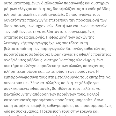
αυτοματοποιημένων διαδικασιών παραγωγής και αυστηρών
μέτρων ελέγχου ποιότητας, διασφαλίζοντας ότι κάθε ράβδος
πληροί τις ακριβείς προδιαγραφές. Οι προηγμένες τους
δυνατότητες παραγωγής επιτρέπουν την προσαρμογή των
διαστάσεων, των μηχανικών ιδιοτήτων και των επιφανειών
των ράβδων, ώστε να καλύπτονται οι συγκεκριμένες
απαιτήσεις εφαρμογής. Η εφαρμογή των αρχών της
λειτουργικής παραγωγής έχει ως αποτέλεσμα τη
βελτιστοποίηση των παραγωγικών δαπανών, καθιστώντας
προσιτότερες σε διάφορες βιομηχανίες τις υψηλής ποιότητας
ανοξείδωτες ράβδους. Διατηρούν επίσης ολοκληρωμένα
συστήματα ελέγχου προέλευσης των υλικών, παρέχοντας
πλήρη τεκμηρίωση και πιστοποίηση των προϊόντων. Η
εμπειρογνωμοσύνη τους στη μεταλλουργία τους επιτρέπει να
συνιστούν τις πλέον κατάλληλες ποιότητες χάλυβα για
συγκεκριμένες εφαρμογές, βοηθώντας τους πελάτες να
βελτιώσουν την απόδοση των προϊόντων τους. Πολλοί
κατασκευαστές προσφέρουν πρόσθετες υπηρεσίες, όπως
κοπή σε μήκος, ακριβείς ευθυγραμμίσεις και προσαρμοσμένες
λύσεις συσκευασίας. Η δέσμευσή τους στην έρευνα και