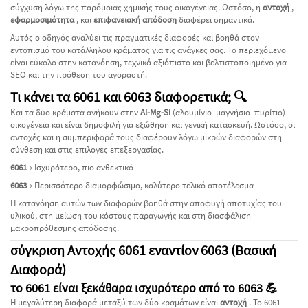
σύγχυση λόγω της παρόμοιας χημικής τους οικογένειας. Ωστόσο, η
αντοχή
,
εφαρμοσιμότητα
, και
επιφανειακή απόδοση
διαφέρει σημαντικά.
Αυτός ο οδηγός αναλύει τις πραγματικές διαφορές και βοηθά στον
εντοπισμό του κατάλληλου κράματος για τις ανάγκες σας. Το περιεχόμενο
είναι εύκολο στην κατανόηση, τεχνικά αξιόπιστο και βελτιστοποιημένο για
SEO και την πρόθεση του αγοραστή.
Τι κάνει τα 6061 και 6063 διαφορετικά; 🔍
Και τα δύο κράματα ανήκουν στην
Al-Mg-Si
(αλουμίνιο–μαγνήσιο–πυρίτιο)
οικογένεια και είναι δημοφιλή για εξώθηση και γενική κατασκευή. Ωστόσο, οι
αντοχές και η συμπεριφορά τους διαφέρουν λόγω μικρών διαφορών στη
σύνθεση και στις επιλογές επεξεργασίας.
6061
→ Ισχυρότερο, πιο ανθεκτικό
6063
→ Περισσότερο διαμορφώσιμο, καλύτερο τελικό αποτέλεσμα
Η κατανόηση αυτών των διαφορών βοηθά στην αποφυγή αποτυχίας του
υλικού, στη μείωση του κόστους παραγωγής και στη διασφάλιση
μακροπρόθεσμης απόδοσης.
σύγκριση Αντοχής 6061 εναντίον 6063 (Βασική
Διαφορά)
το 6061 είναι ξεκάθαρα ισχυρότερο από το 6063 💪
Η μεγαλύτερη διαφορά μεταξύ των δύο κραμάτων είναι
αντοχή
. Το 6061