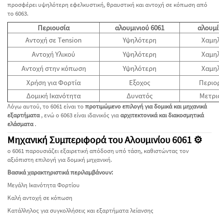
προσφέρει υψηλότερη εφελκυστική, θραυστική και αντοχή σε κόπωση από
το 6063.
Περιουσία
αλουμινιού 6061
αλουμί
Αντοχή σε Τension
Υψηλότερη
Χαμη
Αντοχή Υλικού
Υψηλότερη
Χαμη
Αντοχή στην κόπωση
Υψηλότερη
Χαμη
Χρήση για Φορτία
Εξοχος
Περιο
Δομική Ικανότητα
Δυνατός
Μετρι
Λόγω αυτού, το 6061 είναι το
προτιμώμενο επιλογή για δομικά και μηχανικά
εξαρτήματα
, ενώ ο 6063 είναι ιδανικός για
αρχιτεκτονικά και διακοσμητικά
ελάσματα
.
Μηχανική Συμπεριφορά του Αλουμινίου 6061 ⚙️
ο 6061 παρουσιάζει εξαιρετική απόδοση υπό τάση, καθιστώντας τον
αξιόπιστη επιλογή για δομική μηχανική.
Βασικά χαρακτηριστικά περιλαμβάνουν:
Μεγάλη Ικανότητα Φορτίου
Καλή αντοχή σε κόπωση
Κατάλληλος για συγκολλήσεις και εξαρτήματα λείανσης