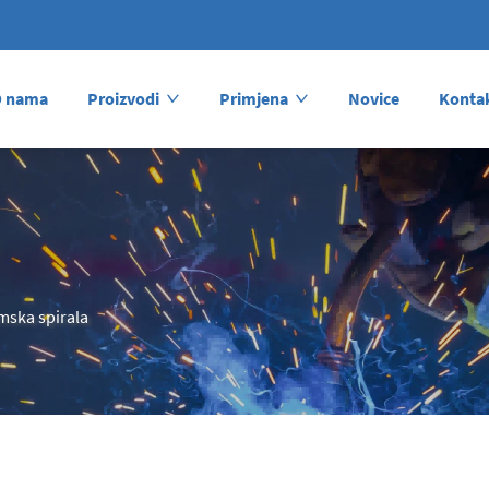
 nama
Proizvodi
Primjena
Novice
Kontak
mska spirala