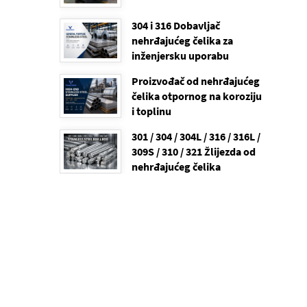
304 i 316 Dobavljač
nehrđajućeg čelika za
inženjersku uporabu
Proizvođač od nehrđajućeg
čelika otpornog na koroziju
i toplinu
301 / 304 / 304L / 316 / 316L /
309S / 310 / 321 Žlijezda od
nehrđajućeg čelika