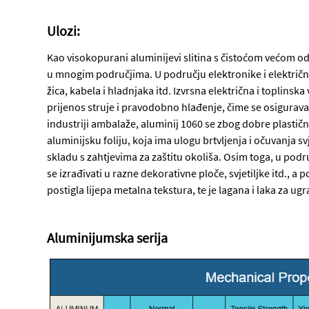
Ulozi:
Kao visokopurani aluminijevi slitina s čistoćom većom od 
u mnogim područjima. U području elektronike i električne 
žica, kabela i hladnjaka itd. Izvrsna električna i toplinsk
prijenos struje i pravodobno hlađenje, čime se osigurava
industriji ambalaže, aluminij 1060 se zbog dobre plastičn
aluminijsku foliju, koja ima ulogu brtvljenja i očuvanja svje
skladu s zahtjevima za zaštitu okoliša. Osim toga, u po
se izrađivati u razne dekorativne ploče, svjetiljke itd., a
postigla lijepa metalna tekstura, te je lagana i laka za ug
Aluminijumska serija