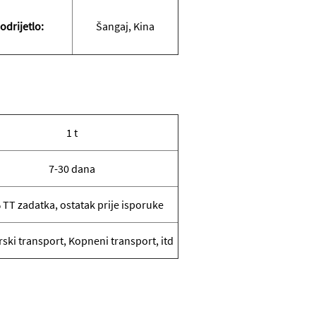
odrijetlo:
Šangaj, Kina
1 t
7-30 dana
TT zadatka, ostatak prije isporuke
ki transport, Kopneni transport, itd