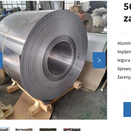
5
z
Alumin
toplje
legura
lijevan
žarenj