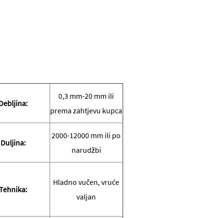
0,3 mm-20 mm ili
Debljina:
prema zahtjevu kupca
2000-12000 mm ili po
Duljina:
narudžbi
Hladno vučen, vruće
Tehnika:
valjan