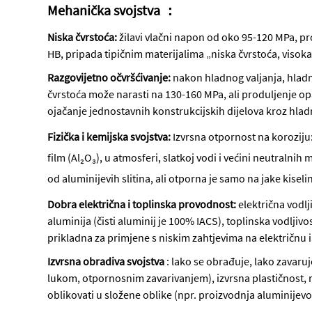
Mehanička svojstva ：
Niska čvrstoća:
žilavi vlačni napon od oko 95-120 MPa, p
HB, pripada tipičnim materijalima „niska čvrstoća, visoka
Razgovijetno očvršćivanje:
nakon hladnog valjanja, hladn
čvrstoća može narasti na 130-160 MPa, ali produljenje op
ojačanje jednostavnih konstrukcijskih dijelova kroz hla
Fizička i kemijska svojstva:
Izvrsna otpornost na koroziju:
film (Al₂O₃), u atmosferi, slatkoj vodi i većini neutralnih
od aluminijevih slitina, ali otporna je samo na jake kiselin
Dobra električna i toplinska provodnost:
električna vodlj
aluminija (čisti aluminij je 100% IACS), toplinska vodlji
prikladna za primjene s niskim zahtjevima na električnu i 
Izvrsna obradiva svojstva
: lako se obrađuje, lako zavaru
lukom, otpornosnim zavarivanjem), izvrsna plastičnost, mo
oblikovati u složene oblike (npr. proizvodnja aluminijevo