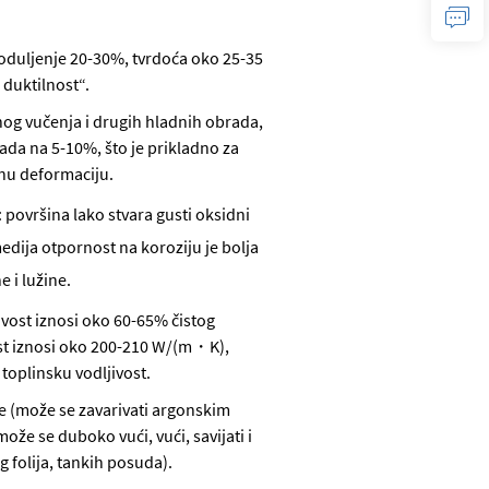
roduljenje 20-30%, tvrdoća oko 25-35
 duktilnost“.
og vučenja i drugih hladnih obrada,
ada na 5-10%, što je prikladno za
dnu deformaciju.
 površina lako stvara gusti oksidni
 medija otpornost na koroziju je bolja
e i lužine.
ivost iznosi oko 60-65% čistog
vost iznosi oko 200-210 W/(m・K),
toplinsku vodljivost.
je (može se zavarivati argonskim
že se duboko vući, vući, savijati i
g folija, tankih posuda).