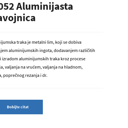
052 Aluminijasta
avojnica
ijumska traka je metalni lim, koji se dobiva
njem aluminijumskih ingota, dodavanjem različitih
 i izradom aluminijumskih traka kroz procese
ja, valjanja na vrućem, valjanja na hladnom,
a, poprečnog rezanja i dr.
Dobijte citat