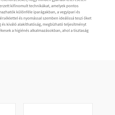
zerzett kifinomult technikákat, amelyek pontos
mazhatók különféle iparágakban, a vegyipari és
érséklettel és nyomással szemben ideálissá teszi őket
és kiváló alakíthatóság, megbízható teljesítményt
ékesek a higiénés alkalmazásokban, ahol a tisztaság