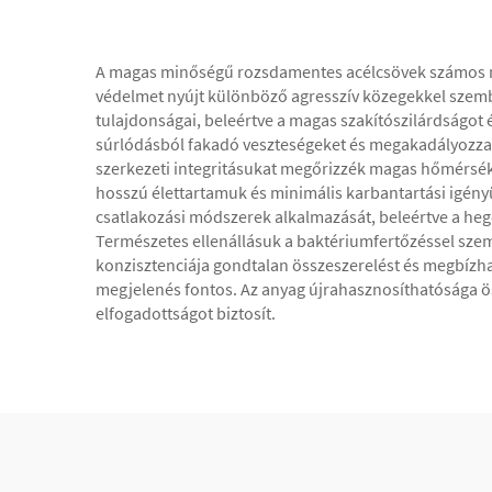
A magas minőségű rozsdamentes acélcsövek számos meg
védelmet nyújt különböző agresszív közegekkel szembe
tulajdonságai, beleértve a magas szakítószilárdságot 
súrlódásból fakadó veszteségeket és megakadályozza a
szerkezeti integritásukat megőrizzék magas hőmérsé
hosszú élettartamuk és minimális karbantartási igényü
csatlakozási módszerek alkalmazását, beleértve a heg
Természetes ellenállásuk a baktériumfertőzéssel szem
konzisztenciája gondtalan összeszerelést és megbízha
megjelenés fontos. Az anyag újrahasznosíthatósága ö
elfogadottságot biztosít.