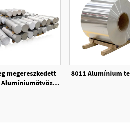
eg megereszkedett
8011 Alumínium te
 Alumíniumötvözet
ör rúd Beszállítók