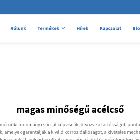
Rólunk
Termékek
Hírek
Kapcsolat
Bl
magas minőségű acélcső
érnöki tudomány csúcsát képviselik, ötvözve a tartósságot, pont
, amelyek garantálják a kiváló korrózióállóságot, a kivételes mech
en esnek át, beleértve ultrahangos vizsgálatot és méretpontossági 