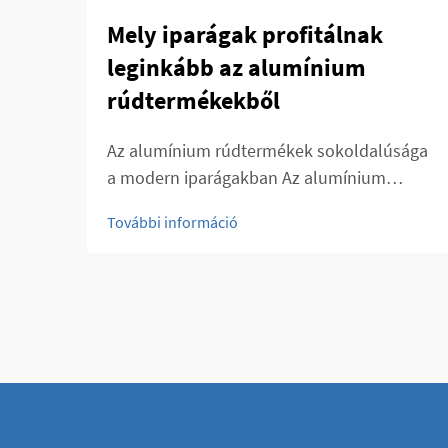
Mely iparágak profitálnak
leginkább az alumínium
rúdtermékekből
Az alumínium rúdtermékek sokoldalúsága
a modern iparágakban Az alumínium
rúdtermékeket számos iparágban
További információ
alkalmazzák, köszönhetően különleges
kombinációnak erősségüknek,
könnyűségüknek és korrózióállóságuknak.
Ezek a termékek kiváló...