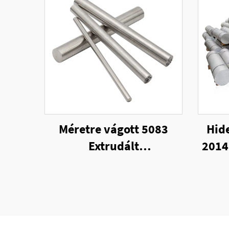
Méretre vágott 5083
Hid
Extrudált
2014
Alumíniumötvözet Rúd
töm