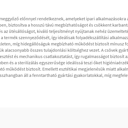
győző előnnyel rendelkeznek, amelyeket ipari alkalmazásokra ajá
n, biztosítva a hosszú távú megbízhatóságot és csökkent karbanta
és az ütésállóságot, kiváló teljesítményt nyújtanak nehéz üzemeltet
 termék szennyeződését, így ideálisak folyadékszállítási alkalma
kleten, míg hidegállóságuk megbízható működést biztosít mínusz 
k alacsonyabb összes tulajdonlási költséghez vezet. A csövek gyárt
esztést és mechanikus csatlakoztatást, így rugalmasságot biztosít
ben és a sterilizálás egyszerűsége ideálissá teszi őket higiéniaé
tó működést biztosít. Emellett esztétikai megjelenésük miatt alkal
sszhangban áll a fenntartható gyártási gyakorlatokkal, míg megfel