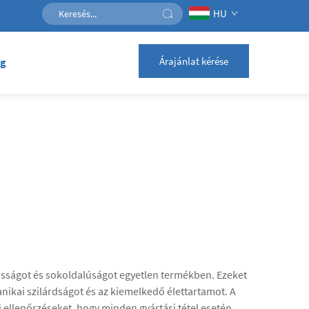
HU
Árajánlat kérése
og
osságot és sokoldalúságot egyetlen termékben. Ezeket
anikai szilárdságot és az kiemelkedő élettartamot. A
ellenőrzéseket, hogy minden gyártási tétel esetén