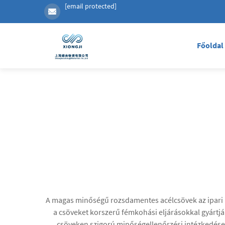
[email protected]
Főoldal
A magas minőségű rozsdamentes acélcsövek az ipari m
a csöveket korszerű fémkohási eljárásokkal gyártják
csöveken szigorú minőségellenőrzési intézkedések