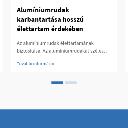
Alumíniumrudak
karbantartása hosszú
élettartam érdekében
Az alumíniumrudak élettartamának
biztosítása. Az alumíniumrudakat széles
körben használják több iparágban is
További információ
könnyűsúlyuk, korrózióállóságuk és
szilárdságuk miatt. Az alumíniumrudak
megfelelő karbantartása elengedhetetlen a
tartósságuk és teljesítményük
megőrzéséhez...