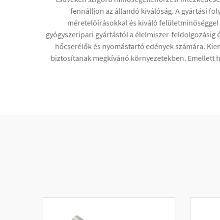
fennálljon az állandó kiválóság. A gyártási f
méretelőírásokkal és kiváló felületminőséggel
gyógyszeripari gyártástól a élelmiszer-feldolgozásig
hőcserélők és nyomástartó edények számára. Kieme
biztosítanak megkívánó környezetekben. Emellett hi