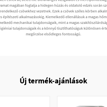
olyamat magában foglalja a hidegen húzás és oldatoló edzés során s
 rendelkező csövekhez vezetnek. Ezek a csövek széles körben alkal
 és építészeti alkalmazásokig. Kiemelkedő ellenállásuk a magas hőm
lkedő mechanikai tulajdonságaik, mint a magas szakítószilárdság 
giéniai tulajdonságaik és a könnyű tisztíthatóságuk különösen ért
megőrzése elsődleges fontosságú.
Új termék-ajánlások