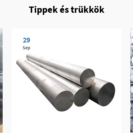
Tippek és trükkök
29
Sep