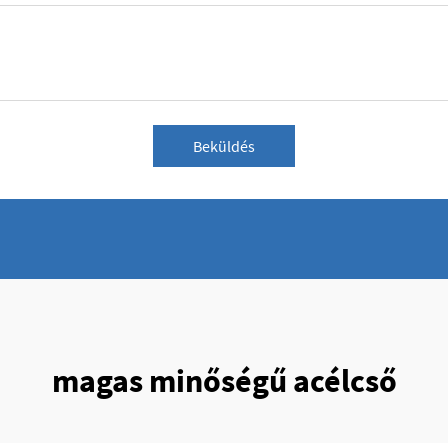
Beküldés
magas minőségű acélcső