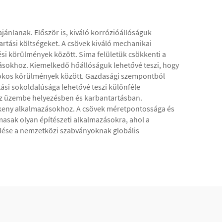
nlanak. Először is, kiváló korrózióállóságuk
rtási költségeket. A csövek kiváló mechanikai
ési körülmények között. Sima felületük csökkenti a
zásokhoz. Kiemelkedő hőállóságuk lehetővé teszi, hogy
fokos körülmények között. Gazdasági szempontból
ási sokoldalúsága lehetővé teszi különféle
 az üzembe helyezésben és karbantartásban.
rzékeny alkalmazásokhoz. A csövek méretpontossága és
masak olyan építészeti alkalmazásokra, ahol a
elése a nemzetközi szabványoknak globális