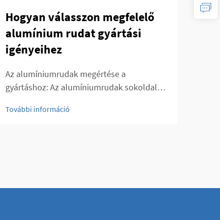
Hogyan válasszon megfelelő
Mik
alumínium rudat gyártási
al
igényeihez
has
Az alumíniumrudak megértése a
Alum
gyártáshoz: Az alumíniumrudak sokoldalú
a mo
anyagok, amelyeket széles körben
kulc
További információ
Továb
használnak a gyártás során könnyűségük,
mode
szilárdságuk és korrózióállóságuk miatt. A
alka
megfelelő alumíniumrúd kiválasztása
dísz
elengedhetetlen ahhoz, hogy a gyártási
folyamat...