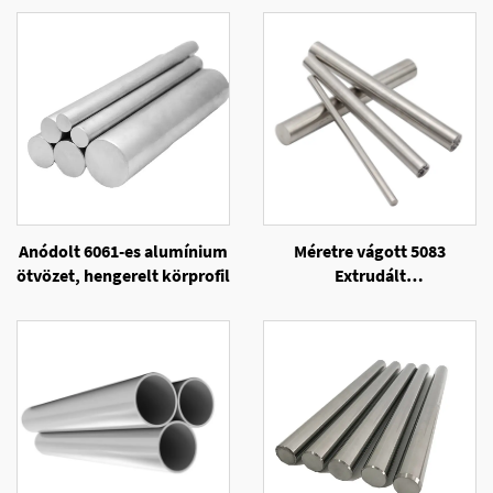
Anódolt 6061-es alumínium
Méretre vágott 5083
ötvözet, hengerelt körprofil
Extrudált
Alumíniumötvözet Rúd