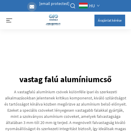
[email protected]
HU
Árajánlat kérése
vastag falú alumíniumcső
A vastagfalú alumínium csövek különféle ipari és szerkezeti
alkalmazásokban jelentenek kritikus komponenst, kiváló szilárdságot
és tartósságot kínálva közben megőrizve az alumínium belső előnyeit.
Ezeket a speciális csöveket lényegesen vastagabb falakkal gyártják,
mint a szokványos alumínium csöveket, amelyek falvastagsága
általában 3 mm-től 20 mm-ig terjed. A megnövelt falvastagság kiváló
nyomásállóságot és szerkezeti integritást biztosít, így ideálisak magas