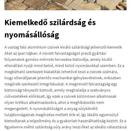
Kiemelkedő szilárdság és
nyomásállóság
A vastag falú alumínium csövek kiváló szilárdsági jellemzői kiemelik
őket az ipari tájban. A növelt falvastagságot precíz gyártási
folyamatok gondos mérnöki tervezése biztosítja, amely kiváló
ellenállást nyújt mind belső, mind külső nyomásokkal szemben. Ez a
megbízható szerkezeti kialakítás lehetővé teszi a csövek számára,
hogy ellenálljanak jelentős mechanikai igénybevételnek, miközben
megőrzik szerkezeti integritásukat. A megnövelt falvastagság egy
biztonsági tényezőt biztosít, amely meghaladja a szabványos
csővezetékek előírásait, így ezek a csövek különösen alkalmasak
olyan kritikus alkalmazásokra, ahol a meghibásodás nem
megengedett. A nyomásállóságot a anyag súlykímélő
tulajdonságainak megőrzése mellett érik el, így ideális egyensúlyt
biztosítanak a teljesítmény és a gyakorlati használhatóság között. Ez a
figyelemre méltó szilárdság-súly arány teszi őket az ideális választássá