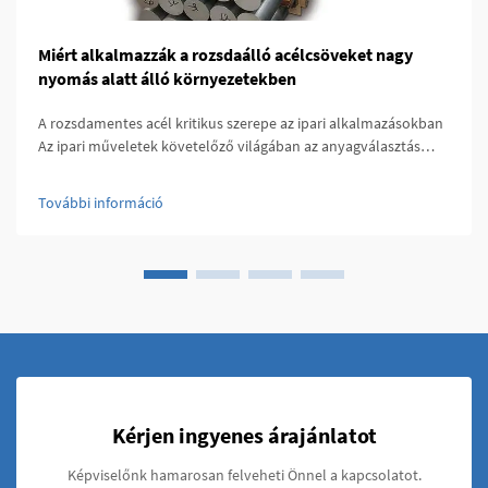
Miért alkalmazzák a rozsdaálló acélcsöveket nagy
nyomás alatt álló környezetekben
A rozsdamentes acél kritikus szerepe az ipari alkalmazásokban
Az ipari műveletek követelőző világában az anyagválasztás
eldöntheti a siker és a katasztrofális meghibásodás közötti
különbséget. A rozsdamentes acélcsövek ma már a kritikus
További információ
fontosságú ipari alkatrészek elengedhetetlen elemei, amelyek
különösen ellenállók a legnehezebb körülmények között is. A
korrózióállóság, a szilárdság és a hőállóság kombinációja miatt
ezek az acélcsövek széles körben használatosak a vegyiparban,
az energiaiparban, valamint a nehéziparban. A megfelelő
acéltípus és gyártási folyamat kiválasztása kulcsfontosságú a
hosszú élettartam és a megbízható működés biztosításához.
Kérjen ingyenes árajánlatot
Képviselőnk hamarosan felveheti Önnel a kapcsolatot.