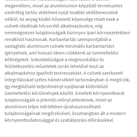
megemlíteni, mivel az alumíniumon képződő természetes
oxidréteg tartós védelmet nyújt további védőbevonatok
nélkül. Az anyag kiváló hővezető képessége miatt ezek a
csövek ideálisak hőcserélő alkalmazásokra, míg
nemmágneses tulajdonságaik bizonyos ipari környezetekben
rendkívül hasznosak. Karbantartás szempontjából a
vastagfalú alumínium csövek minimális karbantartást
igényelnek, ami hosszú távon csökkenti az üzemeltetési
költségeket. Sokoldalúságuk a megmunkálási és
felületkezelési műveletek során lehetővé teszi az
alkalmazáshoz igazított testreszabást. A csövek szerkezeti
integritásukat széles hőmérséklet-tartományban is megőrzik,
így megbízható teljesítményt nyújtanak különböző
üzemeltetési körülmények között. Emellett környezetbarát
tulajdonságaik is jelentős előnyt jelentenek, mivel az
alumínium teljes mértékben újrahasznosítható
tulajdonságainak megőrzésével, összhangban áll a modern
környezettudatossággal és szabályozási előírásokkal.