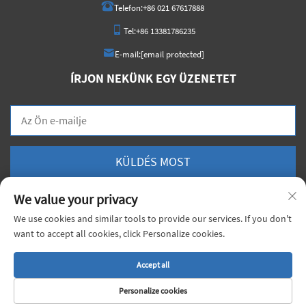
Telefon:
+86 021 67617888
Tel:
+86 13381786235
E-mail:
[email protected]
ÍRJON NEKÜNK EGY ÜZENETET
KÜLDÉS MOST
We value your privacy
We use cookies and similar tools to provide our services. If you don't
want to accept all cookies, click Personalize cookies.
Szerzői jog © 2025 China Shanghai Xiongji Materials Co., Ltd. Minden jog
fenntartva. |
Adatvédelmi irányelvek
Accept all
Personalize cookies