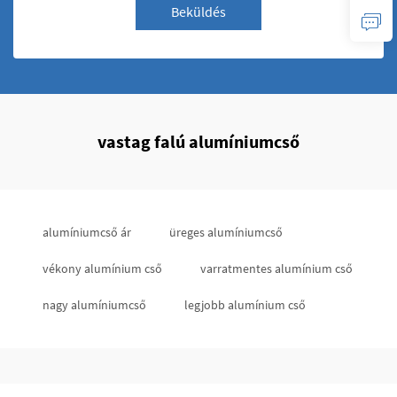
Beküldés
vastag falú alumíniumcső
alumíniumcső ár
üreges alumíniumcső
vékony alumínium cső
varratmentes alumínium cső
nagy alumíniumcső
legjobb alumínium cső