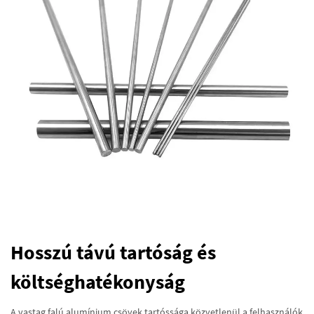
Hosszú távú tartóság és
költséghatékonyság
A vastag falú alumínium csövek tartóssága közvetlenül a felhasználók