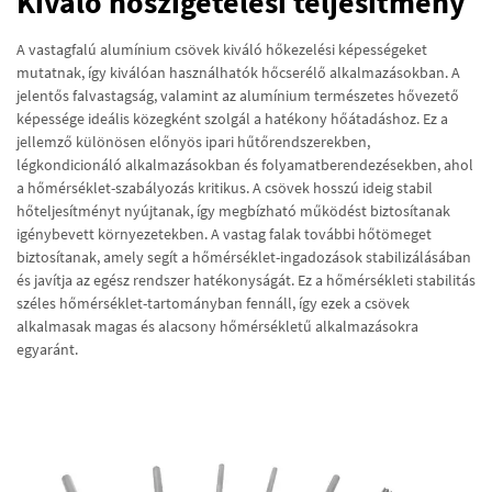
Kiváló hőszigetelési teljesítmény
A vastagfalú alumínium csövek kiváló hőkezelési képességeket
mutatnak, így kiválóan használhatók hőcserélő alkalmazásokban. A
jelentős falvastagság, valamint az alumínium természetes hővezető
képessége ideális közegként szolgál a hatékony hőátadáshoz. Ez a
jellemző különösen előnyös ipari hűtőrendszerekben,
légkondicionáló alkalmazásokban és folyamatberendezésekben, ahol
a hőmérséklet-szabályozás kritikus. A csövek hosszú ideig stabil
hőteljesítményt nyújtanak, így megbízható működést biztosítanak
igénybevett környezetekben. A vastag falak további hőtömeget
biztosítanak, amely segít a hőmérséklet-ingadozások stabilizálásában
és javítja az egész rendszer hatékonyságát. Ez a hőmérsékleti stabilitás
széles hőmérséklet-tartományban fennáll, így ezek a csövek
alkalmasak magas és alacsony hőmérsékletű alkalmazásokra
egyaránt.