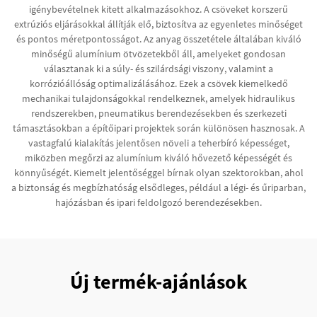
igénybevételnek kitett alkalmazásokhoz. A csöveket korszerű
extrúziós eljárásokkal állítják elő, biztosítva az egyenletes minőséget
és pontos méretpontosságot. Az anyag összetétele általában kiváló
minőségű alumínium ötvözetekből áll, amelyeket gondosan
választanak ki a súly- és szilárdsági viszony, valamint a
korrózióállóság optimalizálásához. Ezek a csövek kiemelkedő
mechanikai tulajdonságokkal rendelkeznek, amelyek hidraulikus
rendszerekben, pneumatikus berendezésekben és szerkezeti
támasztásokban a építőipari projektek során különösen hasznosak. A
vastagfalú kialakítás jelentősen növeli a teherbíró képességet,
miközben megőrzi az alumínium kiváló hővezető képességét és
könnyűségét. Kiemelt jelentőséggel bírnak olyan szektorokban, ahol
a biztonság és megbízhatóság elsődleges, például a légi- és űriparban,
hajózásban és ipari feldolgozó berendezésekben.
Új termék-ajánlások