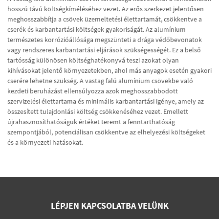
hosszú távú költségkíméléséhez vezet. Az erős szerkezet jelentősen
meghosszabbítja a csövek üzemeltetési élettartamát, csökkentve a
cserék és karbantartási költségek gyakoriságát. Az alumínium
természetes korrózióállósága megszünteti a drága védőbevonatok
vagy rendszeres karbantartási eljárások szükségességét. Ez a belső
tartósság különösen költséghatékonyvá teszi azokat olyan
kihívásokat jelentő környezetekben, ahol más anyagok esetén gyakori
cserére lehetne szükség. A vastag falú alumínium csövekbe való
kezdeti beruházást ellensúlyozza azok meghosszabbodott
szervizelési élettartama és minimális karbantartási igénye, amely az
összesített tulajdonlási költség csökkenéséhez vezet. Emellett
újrahasznosíthatóságuk értéket teremt a fenntarthatóság
szempontjából, potenciálisan csökkentve az elhelyezési költségeket
és a környezeti hatásokat.
LÉPJEN KAPCSOLATBA VELÜNK