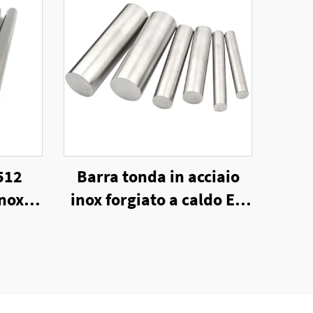
512
Barra tonda in acciaio
inox
inox forgiato a caldo EN
do
1.4301