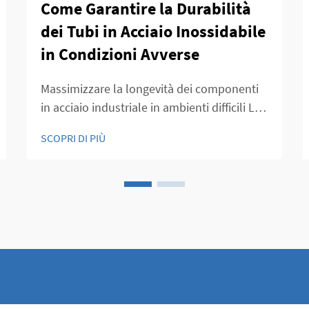
Come Garantire la Durabilità
dei Tubi in Acciaio Inossidabile
in Condizioni Avverse
Massimizzare la longevità dei componenti
in acciaio industriale in ambienti difficili La
durata dei tubi in acciaio in condizioni
SCOPRI DI PIÙ
industriali impegnative è diventata sempre
più critica man mano che le industrie
spingono i limiti delle condizioni operative.
Dalla chimica...