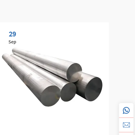
29
2
Sep
Se