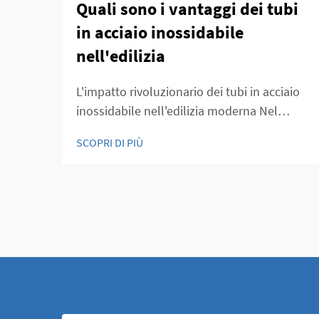
Quali sono i vantaggi dei tubi
in acciaio inossidabile
nell'edilizia
L'impatto rivoluzionario dei tubi in acciaio
inossidabile nell'edilizia moderna Nel
mondo in continua evoluzione della
SCOPRI DI PIÙ
costruzione e dell'architettura, i tubi in
acciaio inossidabile si sono affermati come
materiale fondamentale che unisce
resistenza, versatilità ed estetica app...