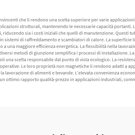
onvincenti che li rendono una scelta superiore per varie applicazion
plicazioni strutturali, mantenendo le necessarie capacità portanti. L
vi, riducendo sia i costi iniziali che quelli di manutenzione. Questi 
 sistemi di raffreddamento e scambiatori di calore. La superficie lisc
ndo a una maggiore efficienza energetica. La flessibilità nella lavor
versi metodi di giunzione semplifica i processi di installazione. La r
li una scelta responsabile dal punto di vista ecologico. La resisten
i operative. Le loro proprietà non magnetiche li rendono adatti a app
er la lavorazione di alimenti e bevande. L'elevata convenienza econom
 un ottimo rapporto qualità-prezzo in applicazioni industriali, comme