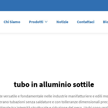
Chi Siamo
Prodotti
Notizie
Contattaci
Bl
tubo in alluminio sottile
e versatile e fondamentale nelle industrie manifatturiere e edili mo
nerano tubazioni senza saldature e con tolleranze dimensionali pre
ale tra integrità strutturale e riduzione del peso. I tubi sono reali