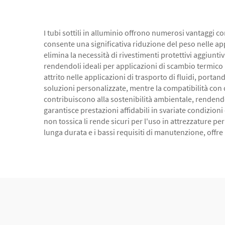
I tubi sottili in alluminio offrono numerosi vantaggi c
consente una significativa riduzione del peso nelle ap
elimina la necessità di rivestimenti protettivi aggiunti
rendendoli ideali per applicazioni di scambio termico in
attrito nelle applicazioni di trasporto di fluidi, porta
soluzioni personalizzate, mentre la compatibilità con di
contribuiscono alla sostenibilità ambientale, rendendo
garantisce prestazioni affidabili in svariate condizion
non tossica li rende sicuri per l'uso in attrezzature p
lunga durata e i bassi requisiti di manutenzione, offre