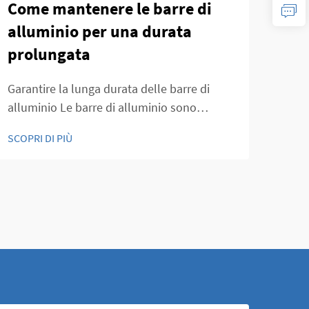
Come mantenere le barre di
Per
alluminio per una durata
all
prolungata
leg
Garantire la lunga durata delle barre di
Barr
alluminio Le barre di alluminio sono
esig
ampiamente utilizzate in diversi settori
allu
SCOPRI DI PIÙ
SCOPR
grazie alla loro leggerezza, resistenza alla
per 
corrosione e robustezza. Una corretta
legge
manutenzione delle barre di alluminio è
Sett
essenziale per preservarne la durata e le
edili
prestazioni...