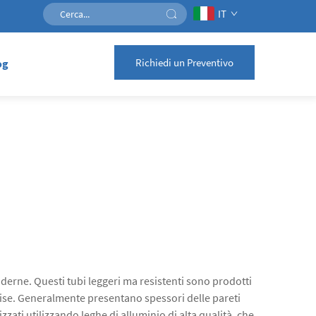
IT
Richiedi un Preventivo
og
derne. Questi tubi leggeri ma resistenti sono prodotti
cise. Generalmente presentano spessori delle pareti
zzati utilizzando leghe di alluminio di alta qualità, che