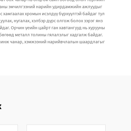
лааны эмчилгээний нарийн удирдамжийн ажлуудыг
с хамгаалах хромын исэлдүү бүрхүүлтэй байдаг тул
лах, нугалах, хэлбэр дүрс олгож болох зэрэг янз
аг. Орчин үеийн цайрт ган хавтангууд нь хурууны
н бөгөөд металл толины гялалзлыг хадгалж байдаг.
 шинж чанар, хэмжээний нарийвчлалын шаардлагыг
ж