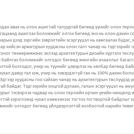
алдан авах нь олон ашигтай талуудтай бөгөөд үүнийг олон төр
хугацаанд ашиглах боломжийг олгох бөгөөд энэ нь олон дахин с
рын дээд зэргийн зэврэлтийн эсэргүүцэл нь хамгаалах будаг, 
гаар хийсэн арматурын хуудасны олон талт чанар нь тэдгээрийг
тоног төхөөрөмжөөс эхлээд архитектурын дизайн хүртэлх төслү
х байлгах боломжийг олгодог бөгөөд жингийн ачааллыг багасг
лтой болгодог, учир нь түүнийг цэвэрлэх нь хялбар бөгөөд бай
чухал давуу тал юм, учир нь зэвэрдэггүй ган нь 100% дахин б
дгээр хуудасны гоо сайхан чанар нь архитектурын төслүүдэд үн
ай байдаг. Тэдгээрийн онцгой дулаан, галын эсэргүүцэл нь аюу
урыг тэсвэрлэх чадвар нь олон төрлийн орчин үеийн нөхцөлд и
тэй хэрэглээнд чухал хэмжээнээс тогтох тогтвортой байдлыг х
мжийг олгодог бөгөөд үйлдвэрлэлтэй холбоотой нарийн төвөг