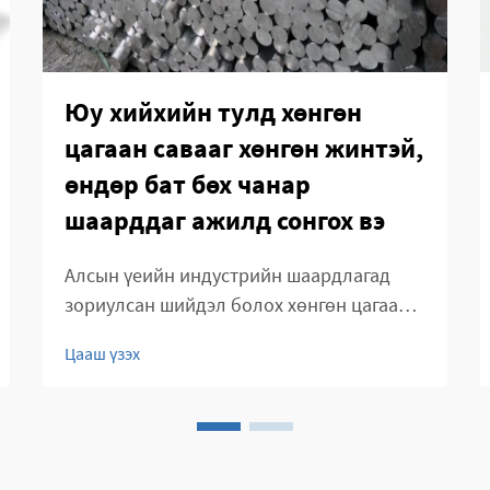
Юу хийхийн тулд хөнгөн
цагаан савааг хөнгөн жинтэй,
өндөр бат бөх чанар
шаарддаг ажилд сонгох вэ
Алсын үеийн индустрийн шаардлагад
зориулсан шийдэл болох хөнгөн цагаан
савлууд. Хөнгөн цагаан савлууд нь хөнгөн
Цааш үзэх
жин, өндөр бат бөх чанарын онцгой
хослолоор өргөн мэдэгдэж байдаг.
Агаарын тээвэр, автомашин, барилга,
үйлдвэрлэл гэх мэт олон салбарт энэ
материал нь байнга...