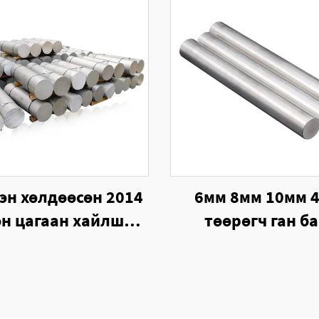
эн хөлдөөсөн 2014
6мм 8мм 10мм 
өн цагаан хайлшны
төөрөгч ган б
лгээний түүхий эд
нийлүүлэгчид