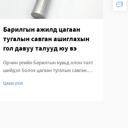
Барилгын ажилд цагаан
Ба
тугалын савган ашиглахын
ал
гол давуу талууд юу вэ
хэр
юу 
Орчин үеийн барилгын хувьд олон талт
шийдэл болох цагаан тугалын савган.
Бари
Цагаан тугалын савган нь бүтцийн хүрээ,
бари
Цааш үзэх
гоёл чимэглэл зэрэг орчин үеийн
тохи
Цааш
барилгын өргөн хүрээний хэрэглээнд
болг
чухал бүрэлдэхүүн хэсэг болон гарч
бүтэ
ирсэн. Тэдгээрийн хөнгөн жин...
хөнг
хавч
дула