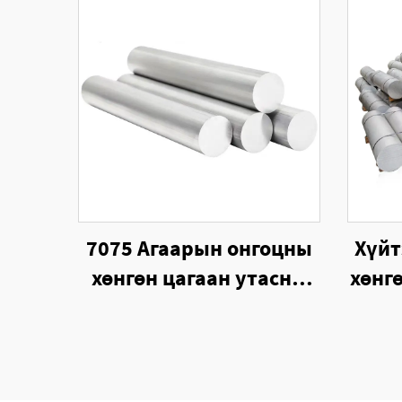
7075 Агаарын онгоцны
Хүйт
хөнгөн цагаан утасны
хөнг
нарийн огтлолттой
бэхэ
7075 T6 хөнгөн цагаан
хайлш