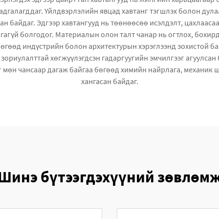
хадгалагддаг. Үйлдвэрлэлийн явцад хавтанг тэгшлэх болон ду
н байдаг. Эдгээр хавтангууд нь төөнөөсөө исэлдэлт, цахлаасаа
агүй болгодог. Материалын олон талт чанар нь огтлох, бохирдуу
гөөд индүстрийн болон архитектурын хэрэглээнд зохистой байд
х зориулалттай хөгжүүлэгдсэн гадаргуугийн эмчилгээг агуулса
г мөн чансаар дагаж байгаа бөгөөд химийн найрлага, механик
хангасан байдаг.
Шинэ бүтээгдэхүүний зөвлөм