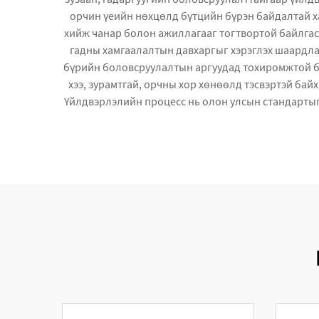
орчин үеийн нөхцөлд бүтцийн бүрэн байдалтай 
хийж чанар болон ажиллагааг тогтвортой байлгаса
гадны хамгаалалтын давхаргыг хэрэглэх шаардлаг
бүрийн боловсруулалтын аргуудад тохиромжтой бө
хээ, зурамтгай, орчны хор хөнөөлд тэсвэртэй бай
Үйлдвэрлэлийн процесс нь олон улсын стандарты