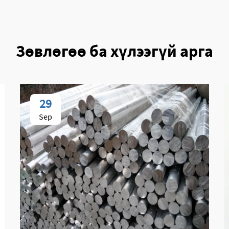
Зөвлөгөө ба хүлээгүй арга
29
Sep