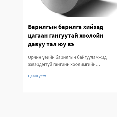
Барилгын барилга хийхэд
цагаан гангуутай хоолойн
давуу тал юу вэ
Орчин үеийн барилгын байгууламжид
зэвэрдэггүй гангийн хоолимгийн
хувьсгалт нөлөө Барилга, архитектурын
Цааш үзэх
тасралтгүй хөгжиж буй ертөнцөд
зэвэрдэггүй гангийн хоолимог нь хүч
чадал, олон талт ашиглалт, гоо зүйн
хослолыг нэгтгэсэн тул үндсэн материал
болон гарч ирсэн...