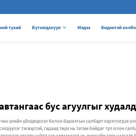
ний тухай
Бүтээгдэхүүн
Мэдээ
Бидэнтэй холбо
автангаас бус агуулгыг худал
рчин үеийн үйлдвэрлэл болон барилгын салбарт хэрэглэгдэх ол
элдүүлэг тэсвэртэй, гадаад төрх нь татам байдаг тул олон салба
эрлэгдэх эдгээр цайрт ган хавтангууд нь жингийн харьцаагаар 