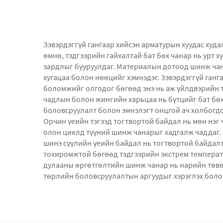
Зэвэрдэггүй гангаар хийсэн арматурын хуудас худ
өмнө, тэдгээрийн гайхалтай бат бөх чанар нь урт 
зардлыг бууруулдаг. Материалын дотоод шинж чана
хугацаа болон нөөцийг хэмнэдэг. Зэвэрдэггүй ган
боломжийг олгодог бөгөөд энэ нь аж үйлдвэрийн 
чадлын болон жингийн харьцаа нь бүтцийг бат бө
боловсруулалт болон эмнэлэгт онцгой ач холбогдо
Орчин үеийн тэгээд тогтвортой байдал нь мөн нэг 
олон циклд түүний шинж чанарыг хадгалж чаддаг. Э
шинэ сүүлийн үеийн байдал нь тогтвортой байдалт
тохиромжтой бөгөөд тэдгээрийн экстрем температ
дулааны өргөтгөлтийн шинж чанар нь нарийн төвөг
төрлийн боловсруулалтын аргуудыг хэрэглэх боло