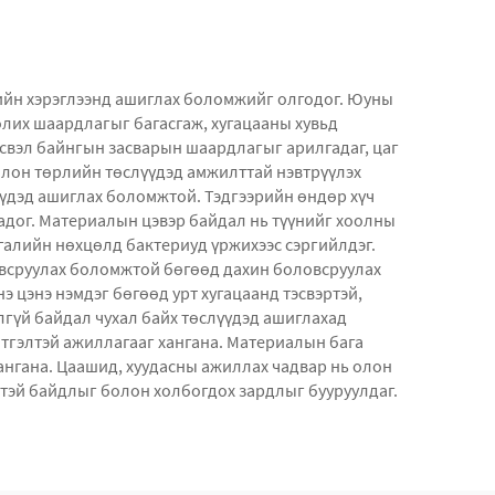
лийн хэрэглээнд ашиглах боломжийг олгодог. Юуны
олих шаардлагыг багасгаж, хугацааны хувьд
эсвэл байнгын засварын шаардлагыг арилгадаг, цаг
 олон төрлийн төслүүдэд амжилттай нэвтрүүлэх
үдэд ашиглах боломжтой. Тэдгээрийн өндөр хүч
адог. Материалын цэвэр байдал нь түүнийг хоолны
галийн нөхцөлд бактериуд үржихээс сэргийлдэг.
оловсруулах боломжтой бөгөөд дахин боловсруулах
э цэнэ нэмдэг бөгөөд урт хугацаанд тэсвэртэй,
лгүй байдал чухал байх төслүүдэд ашиглахад
тгэлтэй ажиллагааг хангана. Материалын бага
ангана. Цаашид, хуудасны ажиллах чадвар нь олон
тэй байдлыг болон холбогдох зардлыг бууруулдаг.