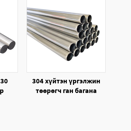
430
304 хүйтэн үргэлжин
ар
төөрөгч ган багана