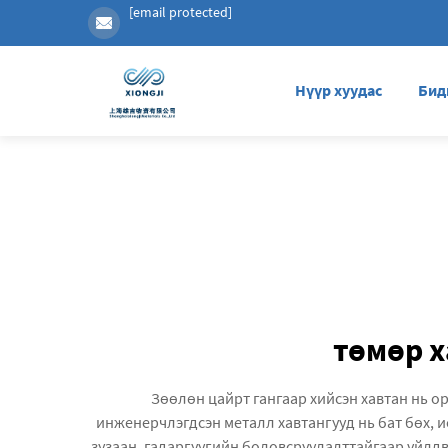
[email protected]
Нүүр хуудас
Бид
төмөр х
Зөөлөн цайрт гангаар хийсэн хавтан нь о
инженерчлэгдсэн металл хавтангууд нь бат бөх, ис
зузаан, гадаргуугийн боловсруулалттайгаар үйлдв