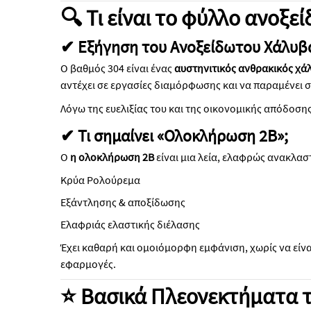
🔍 Τι είναι το φύλλο ανοξε
✔ Εξήγηση του Ανοξείδωτου Χάλυβ
Ο βαθμός 304 είναι ένας
αυστηνιτικός ανθρακικός χ
αντέχει σε εργασίες διαμόρφωσης και να παραμένει 
Λόγω της ευελιξίας του και της οικονομικής απόδοση
✔ Τι σημαίνει «Ολοκλήρωση 2Β»;
Ο
η ολοκλήρωση 2Β
είναι μια λεία, ελαφρώς ανακλασ
Κρύα Ρολούρεμα
Εξάντλησης & αποξίδωσης
Ελαφριάς ελαστικής διέλασης
Έχει καθαρή και ομοιόμορφη εμφάνιση, χωρίς να είνα
εφαρμογές.
⭐ Βασικά Πλεονεκτήματα 