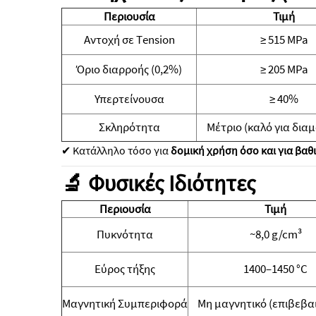
Περιουσία
Τιμή
Αντοχή σε Τension
≥ 515 MPa
Όριο διαρροής (0,2%)
≥ 205 MPa
Υπερτείνουσα
≥ 40%
Σκληρότητα
Μέτριο (καλό για δι
✔ Κατάλληλο τόσο για
δομική χρήση όσο και για βαθ
🔬 Φυσικές Ιδιότητες
Περιουσία
Τιμή
Πυκνότητα
~8,0 g/cm³
Εύρος τήξης
1400–1450 °C
Μαγνητική Συμπεριφορά
Μη μαγνητικό (επιβεβα