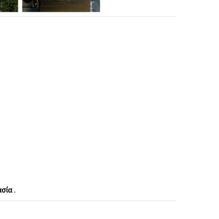
ασία
.