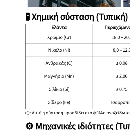
🧪 Χημική σύσταση (Τυπική)
Ελάντα
Περιεχόμενο
Χρωμιο (Cr)
18,0 – 20
Νίκελο (Ni)
8,0 – 12,
Ανθρακάς (C)
≤ 0.08
Μαγνήσιο (Mn)
≤ 2.00
Σιλίκιο (Si)
≤ 0.75
Σίδερο (Fe)
Ισορροπί
👉 Αυτή η σύσταση προσδίδει στο φύλλο ανοξείδωτ
⚙️ Μηχανικές ιδιότητες (Τυ