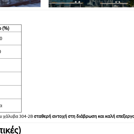
 (%)
,0
0
α
ου χάλυβα 304-2B
σταθερή αντοχή στη διάβρωση και καλή επεξεργ
πικές)