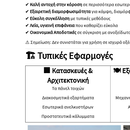
✔
Καλή αντοχή στην κόροση
σε περισσότερα εσωτερι
✔
Εξαιρετική διαμορφωσιμότητα
για κάμψη, διαμόρ
✔
Εύκολη συγκόλληση
με τυπικές μεθόδους
✔
Λεία, υγιεινή επιφάνεια
που καθαρίζει εύκολα
✔
Οικονομικά Αποδοτικές
σε σύγκριση με ανοξείδω
⚠️ Σημείωση: Δεν συνιστάται για χρήση σε ισχυρά οξ
🏗 Τυπικές Εφαρμογές
🏢 Κατασκευές &
🍽 Εξ
Αρχιτεκτονική
Τα πάνελ τοιχών
Διακοσμητικά εξαρτήματα
Μηχανή
Εσωτερικά ανελκυστήρων
Προστατευτικά κάλυμματα