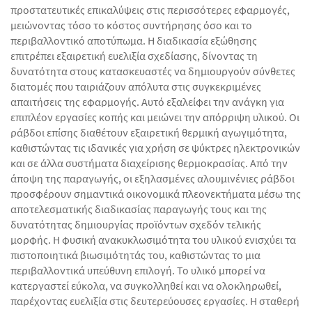
προστατευτικές επικαλύψεις στις περισσότερες εφαρμογές,
μειώνοντας τόσο το κόστος συντήρησης όσο και το
περιβαλλοντικό αποτύπωμα. Η διαδικασία εξώθησης
επιτρέπει εξαιρετική ευελιξία σχεδίασης, δίνοντας τη
δυνατότητα στους κατασκευαστές να δημιουργούν σύνθετες
διατομές που ταιριάζουν απόλυτα στις συγκεκριμένες
απαιτήσεις της εφαρμογής. Αυτό εξαλείφει την ανάγκη για
επιπλέον εργασίες κοπής και μειώνει την απόρριψη υλικού. Οι
ράβδοι επίσης διαθέτουν εξαιρετική θερμική αγωγιμότητα,
καθιστώντας τις ιδανικές για χρήση σε ψύκτρες ηλεκτρονικών
και σε άλλα συστήματα διαχείρισης θερμοκρασίας. Από την
άποψη της παραγωγής, οι εξηλασμένες αλουμινένιες ράβδοι
προσφέρουν σημαντικά οικονομικά πλεονεκτήματα μέσω της
αποτελεσματικής διαδικασίας παραγωγής τους και της
δυνατότητας δημιουργίας προϊόντων σχεδόν τελικής
μορφής. Η φυσική ανακυκλωσιμότητα του υλικού ενισχύει τα
πιστοποιητικά βιωσιμότητάς του, καθιστώντας το μια
περιβαλλοντικά υπεύθυνη επιλογή. Το υλικό μπορεί να
κατεργαστεί εύκολα, να συγκολληθεί και να ολοκληρωθεί,
παρέχοντας ευελιξία στις δευτερεύουσες εργασίες. Η σταθερή