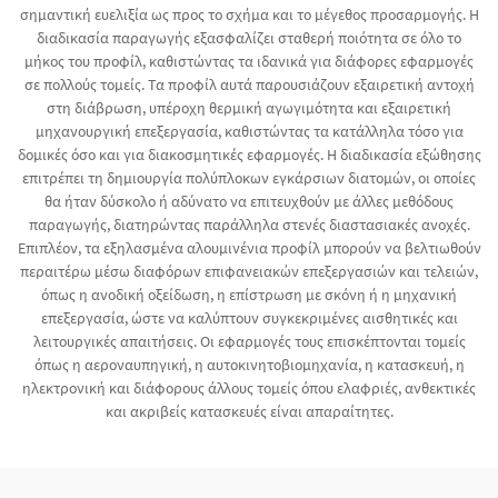
σημαντική ευελιξία ως προς το σχήμα και το μέγεθος προσαρμογής. Η
διαδικασία παραγωγής εξασφαλίζει σταθερή ποιότητα σε όλο το
μήκος του προφίλ, καθιστώντας τα ιδανικά για διάφορες εφαρμογές
σε πολλούς τομείς. Τα προφίλ αυτά παρουσιάζουν εξαιρετική αντοχή
στη διάβρωση, υπέροχη θερμική αγωγιμότητα και εξαιρετική
μηχανουργική επεξεργασία, καθιστώντας τα κατάλληλα τόσο για
δομικές όσο και για διακοσμητικές εφαρμογές. Η διαδικασία εξώθησης
επιτρέπει τη δημιουργία πολύπλοκων εγκάρσιων διατομών, οι οποίες
θα ήταν δύσκολο ή αδύνατο να επιτευχθούν με άλλες μεθόδους
παραγωγής, διατηρώντας παράλληλα στενές διαστασιακές ανοχές.
Επιπλέον, τα εξηλασμένα αλουμινένια προφίλ μπορούν να βελτιωθούν
περαιτέρω μέσω διαφόρων επιφανειακών επεξεργασιών και τελειών,
όπως η ανοδική οξείδωση, η επίστρωση με σκόνη ή η μηχανική
επεξεργασία, ώστε να καλύπτουν συγκεκριμένες αισθητικές και
λειτουργικές απαιτήσεις. Οι εφαρμογές τους επισκέπτονται τομείς
όπως η αεροναυπηγική, η αυτοκινητοβιομηχανία, η κατασκευή, η
ηλεκτρονική και διάφορους άλλους τομείς όπου ελαφριές, ανθεκτικές
και ακριβείς κατασκευές είναι απαραίτητες.