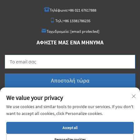
Τηλέφωνο:
+86 021 67617888
Τηλ.:
+86 13381786235
Ταχυδρομείο:
[email protected]
ΑΦΉΣΤΕ ΜΑΣ ΈΝΑ ΜΉΝΥΜΑ
Αποστολή τώρα
We value your privacy
We use cookies and similar tools to provide our services. If you don't
want to accept all cookies, click Personalize cookies.
Πνευματικά Δικαιώματα © 2025 China Shanghai Xiongji Materials Co., Ltd. Με την
επιφύλαξη πάσης δικαιώματος. |
Πολιτική απορρήτου
Accept all
Personalize cookies