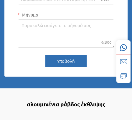
Μήνυμα
0/1000
Υποβολή
αλουμινένια ράβδος έκθλιψης