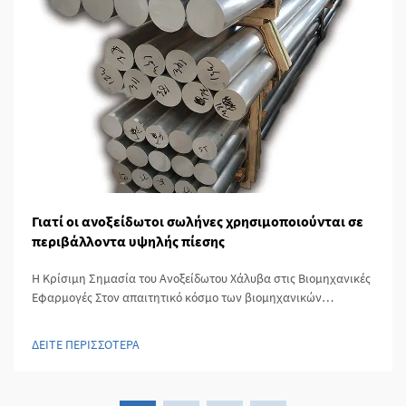
Γιατί οι ανοξείδωτοι σωλήνες χρησιμοποιούνται σε
περιβάλλοντα υψηλής πίεσης
Η Κρίσιμη Σημασία του Ανοξείδωτου Χάλυβα στις Βιομηχανικές
Εφαρμογές Στον απαιτητικό κόσμο των βιομηχανικών
εφαρμογών, η επιλογή των υλικών μπορεί να κάνει τη διαφορά
μεταξύ επιτυχίας και καταστροφικής αποτυχίας. Οι ανοξείδωτοι
ΔΕΙΤΕ ΠΕΡΙΣΣΟΤΕΡΑ
σωλήνες έχουν εμφανιστεί ως οι συν...