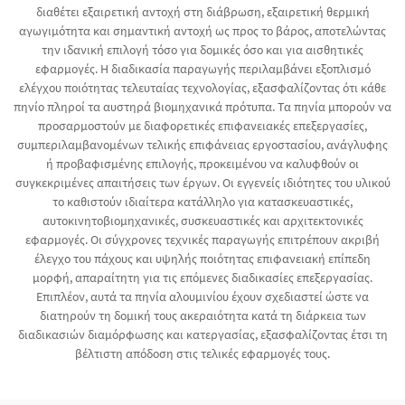
διαθέτει εξαιρετική αντοχή στη διάβρωση, εξαιρετική θερμική
αγωγιμότητα και σημαντική αντοχή ως προς το βάρος, αποτελώντας
την ιδανική επιλογή τόσο για δομικές όσο και για αισθητικές
εφαρμογές. Η διαδικασία παραγωγής περιλαμβάνει εξοπλισμό
ελέγχου ποιότητας τελευταίας τεχνολογίας, εξασφαλίζοντας ότι κάθε
πηνίο πληροί τα αυστηρά βιομηχανικά πρότυπα. Τα πηνία μπορούν να
προσαρμοστούν με διαφορετικές επιφανειακές επεξεργασίες,
συμπεριλαμβανομένων τελικής επιφάνειας εργοστασίου, ανάγλυφης
ή προβαφισμένης επιλογής, προκειμένου να καλυφθούν οι
συγκεκριμένες απαιτήσεις των έργων. Οι εγγενείς ιδιότητες του υλικού
το καθιστούν ιδιαίτερα κατάλληλο για κατασκευαστικές,
αυτοκινητοβιομηχανικές, συσκευαστικές και αρχιτεκτονικές
εφαρμογές. Οι σύγχρονες τεχνικές παραγωγής επιτρέπουν ακριβή
έλεγχο του πάχους και υψηλής ποιότητας επιφανειακή επίπεδη
μορφή, απαραίτητη για τις επόμενες διαδικασίες επεξεργασίας.
Επιπλέον, αυτά τα πηνία αλουμινίου έχουν σχεδιαστεί ώστε να
διατηρούν τη δομική τους ακεραιότητα κατά τη διάρκεια των
διαδικασιών διαμόρφωσης και κατεργασίας, εξασφαλίζοντας έτσι τη
βέλτιστη απόδοση στις τελικές εφαρμογές τους.