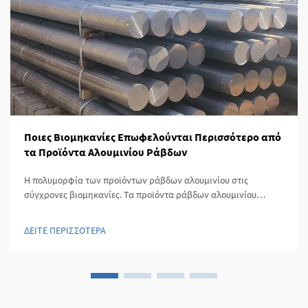
Ποιες Βιομηκανίες Επωφελούνται Περισσότερο από
τα Προϊόντα Αλουμινίου Ράβδων
Η πολυμορφία των προϊόντων ράβδων αλουμινίου στις
σύγχρονες βιομηκανίες. Τα προϊόντα ράβδων αλουμινίου
χρησιμοποιούνται ευρέως σε πολλές βιομηκανίες λόγω του
μοναδικού συνδυασμού αντοχής, ελαφρύτητας και
ΔΕΙΤΕ ΠΕΡΙΣΣΟΤΕΡΑ
ανθεκτικότητας στη διάβρωση. Αυτά τα προϊόντα προσφέρουν
εξαιρετικέ...