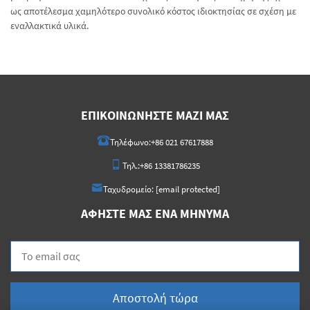
ως αποτέλεσμα χαμηλότερο συνολικό κόστος ιδιοκτησίας σε σχέση με
εναλλακτικά υλικά.
ΕΠΙΚΟΙΝΩΝΉΣΤΕ ΜΑΖΊ ΜΑΣ
Τηλέφωνο:
+86 021 67617888
Τηλ.:
+86 13381786235
Ταχυδρομείο:
[email protected]
ΑΦΉΣΤΕ ΜΑΣ ΈΝΑ ΜΉΝΥΜΑ
Αποστολή τώρα