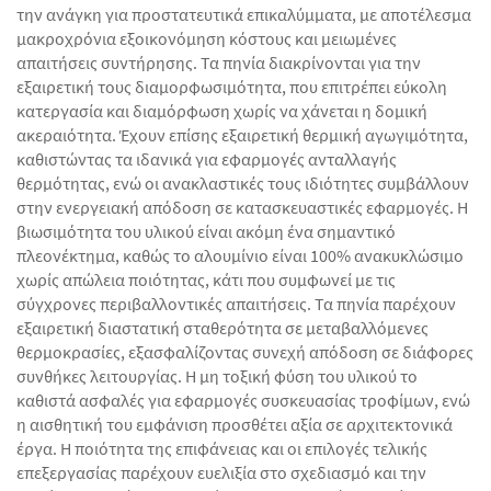
την ανάγκη για προστατευτικά επικαλύμματα, με αποτέλεσμα
μακροχρόνια εξοικονόμηση κόστους και μειωμένες
απαιτήσεις συντήρησης. Τα πηνία διακρίνονται για την
εξαιρετική τους διαμορφωσιμότητα, που επιτρέπει εύκολη
κατεργασία και διαμόρφωση χωρίς να χάνεται η δομική
ακεραιότητα. Έχουν επίσης εξαιρετική θερμική αγωγιμότητα,
καθιστώντας τα ιδανικά για εφαρμογές ανταλλαγής
θερμότητας, ενώ οι ανακλαστικές τους ιδιότητες συμβάλλουν
στην ενεργειακή απόδοση σε κατασκευαστικές εφαρμογές. Η
βιωσιμότητα του υλικού είναι ακόμη ένα σημαντικό
πλεονέκτημα, καθώς το αλουμίνιο είναι 100% ανακυκλώσιμο
χωρίς απώλεια ποιότητας, κάτι που συμφωνεί με τις
σύγχρονες περιβαλλοντικές απαιτήσεις. Τα πηνία παρέχουν
εξαιρετική διαστατική σταθερότητα σε μεταβαλλόμενες
θερμοκρασίες, εξασφαλίζοντας συνεχή απόδοση σε διάφορες
συνθήκες λειτουργίας. Η μη τοξική φύση του υλικού το
καθιστά ασφαλές για εφαρμογές συσκευασίας τροφίμων, ενώ
η αισθητική του εμφάνιση προσθέτει αξία σε αρχιτεκτονικά
έργα. Η ποιότητα της επιφάνειας και οι επιλογές τελικής
επεξεργασίας παρέχουν ευελιξία στο σχεδιασμό και την