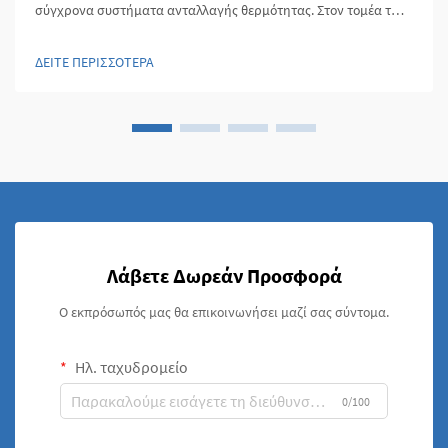
σύγχρονα συστήματα ανταλλαγής θερμότητας. Στον τομέα των
βιομηχανικών διεργασιών και των συστημάτων ενέργειας, οι
εναλλάκτες θερμότητας αποτελούν τη βασική βάση για την
ΔΕΙΤΕ ΠΕΡΙΣΣΟΤΕΡΑ
αποτελεσματική διαχείριση της θερμότητας. Στον πυρήνα
αυτών των εξειδικευμένων συστημάτων...
Λάβετε Δωρεάν Προσφορά
Ο εκπρόσωπός μας θα επικοινωνήσει μαζί σας σύντομα.
Ηλ. ταχυδρομείο
0/100