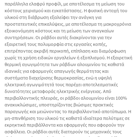
παράλληλα ελαφρύ προφίλ, με αποτέλεσμα τη μείωση του
κόστους χειρισμού και εγκατάστασης. Η φυσική αντοχή του
υλικού στη διάβρωση εξαλείφει την ανάγκη για
προστατευτικές επικαλύψεις, με αποτέλεσμα τη μακροχρόνια
εξοικονόμηση κόστους και τη μείωση των αναγκαίων
συντηρήσεων. Οι ράβδοι αυτές διακρίνονται για την
εξαιρετική τους πολυμορφία στις εργασίες κοπής,
επιτρέποντας ακριβή περικοπή, επίπλαση και διαμόρφωση
χωρίς τη χρήση ειδικών εργαλείων ή εξοπλισμού. Η εξαιρετική
θερμική αγωγιμότητα των ράβδων αλουμινίου τις καθιστά
ιδανικές για εφαρμογές απαγωγής θερμότητας και
συστήματα διαχείρισης θερμοκρασίας, ενώ η υψηλή
ηλεκτρική αγωγιμότητά τους παρέχει αποτελεσματικές
δυνατότητες μεταφοράς ηλεκτρικής ενέργειας. Από
περιβαλλοντικής πλευράς, οι ράβδοι αλουμινίου είναι 100%
ανακυκλώσιμες, υποστηρίζοντας βιώσιμες πρακτικές
παραγωγής και μειώνοντας το περιβαλλοντικό αποτύπωμα. Η
μη-σπινθήριση του υλικού τις καθιστά ιδιαίτερα πολύτιμες σε
εκρηκτικά περιβάλλοντα και εφαρμογές που αφορούν την
ασφάλεια. Οι ράβδοι αυτές διατηρούν τις μηχανικές τους