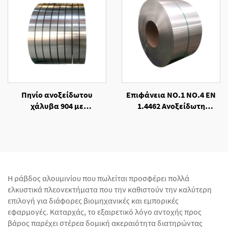
Πηνίο ανοξείδωτου
Επιφάνεια NO.1 NO.4 EN
χάλυβα 904 με
1.4462 Ανοξείδωτη
επεξεργασία θερμής
Σπειροειδής Λωρίδα
έλασης - Επιφάνεια 2B BA
Χάλυβα, Ψυχρής
Κατεργασίας
Η ράβδος αλουμινίου που πωλείται προσφέρει πολλά
ελκυστικά πλεονεκτήματα που την καθιστούν την καλύτερη
επιλογή για διάφορες βιομηχανικές και εμπορικές
εφαρμογές. Καταρχάς, το εξαιρετικό λόγο αντοχής προς
βάρος παρέχει στέρεα δομική ακεραιότητα διατηρώντας