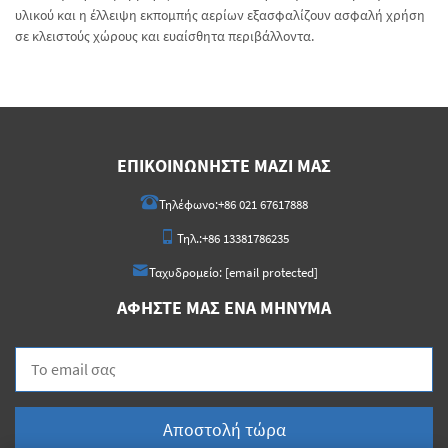
υλικού και η έλλειψη εκπομπής αερίων εξασφαλίζουν ασφαλή χρήση
σε κλειστούς χώρους και ευαίσθητα περιβάλλοντα.
ΕΠΙΚΟΙΝΩΝΉΣΤΕ ΜΑΖΊ ΜΑΣ
Τηλέφωνο:
+86 021 67617888
Τηλ.:
+86 13381786235
Ταχυδρομείο:
[email protected]
ΑΦΉΣΤΕ ΜΑΣ ΈΝΑ ΜΉΝΥΜΑ
Αποστολή τώρα