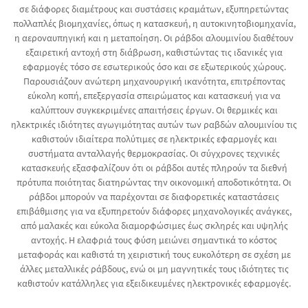
σε διάφορες διαμέτρους και συστάσεις κραμάτων, εξυπηρετώντας
πολλαπλές βιομηχανίες, όπως η κατασκευή, η αυτοκινητοβιομηχανία,
η αεροναυπηγική και η μεταποίηση. Οι ράβδοι αλουμινίου διαθέτουν
εξαιρετική αντοχή στη διάβρωση, καθιστώντας τις ιδανικές για
εφαρμογές τόσο σε εσωτερικούς όσο και σε εξωτερικούς χώρους.
Παρουσιάζουν ανώτερη μηχανουργική ικανότητα, επιτρέποντας
εύκολη κοπή, επεξεργασία σπειρώματος και κατασκευή για να
καλύπτουν συγκεκριμένες απαιτήσεις έργων. Οι θερμικές και
ηλεκτρικές ιδιότητες αγωγιμότητας αυτών των ραβδών αλουμινίου τις
καθιστούν ιδιαίτερα πολύτιμες σε ηλεκτρικές εφαρμογές και
συστήματα ανταλλαγής θερμοκρασίας. Οι σύγχρονες τεχνικές
κατασκευής εξασφαλίζουν ότι οι ράβδοι αυτές πληρούν τα διεθνή
πρότυπα ποιότητας διατηρώντας την οικονομική αποδοτικότητα. Οι
ράβδοι μπορούν να παρέχονται σε διαφορετικές καταστάσεις
επιβάθμισης για να εξυπηρετούν διάφορες μηχανολογικές ανάγκες,
από μαλακές και εύκολα διαμορφώσιμες έως σκληρές και υψηλής
αντοχής. Η ελαφριά τους φύση μειώνει σημαντικά το κόστος
μεταφοράς και καθιστά τη χειριστική τους ευκολότερη σε σχέση με
άλλες μεταλλικές ράβδους, ενώ οι μη μαγνητικές τους ιδιότητες τις
καθιστούν κατάλληλες για εξειδικευμένες ηλεκτρονικές εφαρμογές.