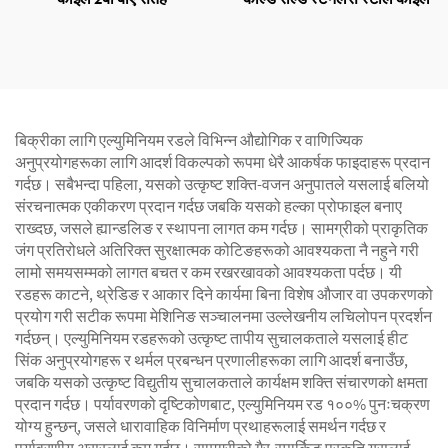
बिक्रीका लागि एल्युमिनियम रडले विभिन्न औद्योगिक र वाणिज्यिक
अनुप्रयोगहरूका लागि आदर्श विकल्पको रूपमा धेरै आकर्षक फाइदाहरू प्रदान
गर्दछ। सबैभन्दा पहिला, यसको उत्कृष्ट शक्ति-वजन अनुपातले यसलाई बलियो
संरचनात्मक एकीकरण प्रदान गर्दछ जबकि यसको हल्का प्रोफाइल बनाए
राख्दछ, जसले ह्यान्डलिङ र स्थापना लागत कम गर्दछ। सामग्रीको प्राकृतिक
जंग प्रतिरोधले अतिरिक्त सुरक्षात्मक कोटिङहरूको आवश्यकता नै नहुने गरी
लामो समयसम्मको लागत बचत र कम रखरखावको आवश्यकता पर्दछ। यी
रडहरू काटने, थ्रेडिङ र आकार दिने कार्यमा बिना विशेष औजार वा उपकरणको
प्रयोग गरी सटीक रूपमा मेशिनिङ सञ्चालनमा उल्लेखनीय लचिलोपन प्रदर्शन
गर्दछन्। एल्युमिनियम रडहरूको उत्कृष्ट तापीय सुचालकताले यसलाई हीट
सिंक अनुप्रयोगहरू र थर्मल प्रबन्धन प्रणालीहरूका लागि आदर्श बनाउँछ,
जबकि यसको उत्कृष्ट विद्युतीय सुचालकताले कार्यक्षम शक्ति संचारणको क्षमता
प्रदान गर्दछ। पर्यावरणको दृष्टिकोणबाट, एल्युमिनियम रड १००% पुनःचक्रण
योग्य हुन्छन्, जसले धारावाहिक विनिर्माण प्रथाहरूलाई समर्थन गर्दछ र