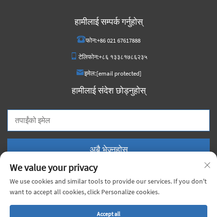
हामीलाई सम्पर्क गर्नुहोस्
फोन:
+86 021 67617888
टेलिफोन:
+८६ १३३८१७८६२३५
इमेल:
[email protected]
हामीलाई संदेश छोड्नुहोस्
अबै भेज्नुहोस्
We value your privacy
We use cookies and similar tools to provide our services. If you don't
want to accept all cookies, click Personalize cookies.
सर्वाधिकार सुरक्षित © २०२५ चीन शांगहाई जियोङ्जी सामग्री कं, लिमिटेड |
गोपनीयता नीति
Accept all