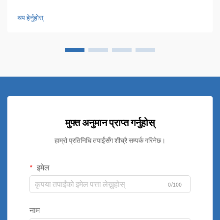
विनिमयकहरूले कुशल ताप प्रबन्धनको आधारशिला प्रस्तुत गर्छन्। यी परिष्कृत
प्रणालीहरूको केन्द्रमा...
थप हेर्नुहोस्
मुफ्त अनुमान प्राप्त गर्नुहोस्
हाम्रो प्रतिनिधि तपाईंसँग शीघ्रै सम्पर्क गरिनेछ।
इमेल
0/100
नाम