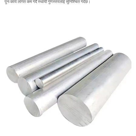
पुनःकार्य लागत कम गर्दै स्थायी गुणस्तरलाई सुनिश्चित गर्दछ।