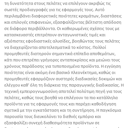
τη δυνατότητα στους πελάτες να επιλέγουν ακριβώς τις
σωστές προδιαγραφές για τις εφαρμογές τους. Αυτό
περιλαμβάνει διαφορετικές ποιότητες κραμάτων, διαστάσεις
και επιλογές επιφανειών, εξασφαλίζοντας βέλτιστη απόδοση
σε διάφορα περιβάλλοντα. Οι καθιερωμένες σχέσεις τους με
κατασκευαστές επιτρέπουν ανταγωνιστικές τιμές και
αξιόπιστες εφοδιαστικές αλυσίδες, βοηθώντας τους πελάτες
να διαχειρίζονται αποτελεσματικά το κόστος. Πολλοί
προμηθευτές διατηρούν σημαντικά επίπεδα αποθεμάτων,
κάτι που επιτρέπει γρήγορες ανταποκρίσεις και μειώνει τους
χρόνους παράδοσης για τυποποιημένα προϊόντα. Η εγγύηση
ποιότητας είναι ακόμη ένα βασικό πλεονέκτημα, καθώς οι
προμηθευτές εφαρμόζουν αυστηρές διαδικασίες δοκιμών και
ελέγχου καθ' όλη τη διάρκεια της παραγωγικής διαδικασίας. Η
τεχνική εμπειρογνωμοσύνη αποτελεί πολύτιμη πηγή για τους
πελάτες, καθώς τους βοηθά να επιλέγουν τα πιο κατάλληλα
προϊόντα για τις εφαρμογές τους και παρέχει καθοδήγηση
σχετικά με την εγκατάσταση και τη συντήρηση. Η παγκόσμια
παρουσία τους διευκολύνει το διεθνές εμπόριο και
εξασφαλίζει συνεχή διαθεσιμότητα προϊόντων σε