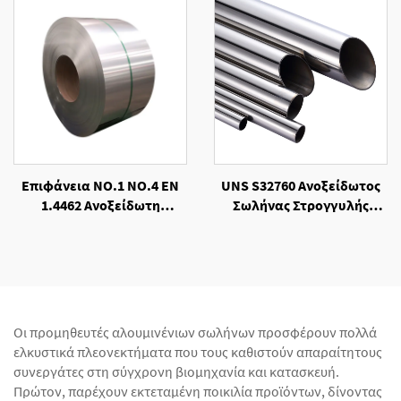
Επιφάνεια NO.1 NO.4 EN
UNS S32760 Ανοξείδωτος
1.4462 Ανοξείδωτη
Σωλήνας Στρογγυλής
Σπειροειδής Λωρίδα
Διατομής, Ψυχρής
Χάλυβα, Ψυχρής
Κατεργασίας
Κατεργασίας
Οι προμηθευτές αλουμινένιων σωλήνων προσφέρουν πολλά
ελκυστικά πλεονεκτήματα που τους καθιστούν απαραίτητους
συνεργάτες στη σύγχρονη βιομηχανία και κατασκευή.
Πρώτον, παρέχουν εκτεταμένη ποικιλία προϊόντων, δίνοντας