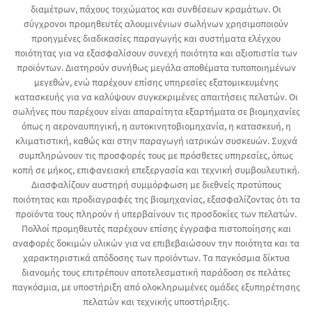
διαμέτρων, πάχους τοιχώματος και συνθέσεων κραμάτων. Οι
σύγχρονοι προμηθευτές αλουμινένιων σωλήνων χρησιμοποιούν
προηγμένες διαδικασίες παραγωγής και συστήματα ελέγχου
ποιότητας για να εξασφαλίσουν συνεχή ποιότητα και αξιοπιστία των
προϊόντων. Διατηρούν συνήθως μεγάλα αποθέματα τυποποιημένων
μεγεθών, ενώ παρέχουν επίσης υπηρεσίες εξατομικευμένης
κατασκευής για να καλύψουν συγκεκριμένες απαιτήσεις πελατών. Οι
σωλήνες που παρέχουν είναι απαραίτητα εξαρτήματα σε βιομηχανίες
όπως η αεροναυπηγική, η αυτοκινητοβιομηχανία, η κατασκευή, η
κλιματιστική, καθώς και στην παραγωγή ιατρικών συσκευών. Συχνά
συμπληρώνουν τις προσφορές τους με πρόσθετες υπηρεσίες, όπως
κοπή σε μήκος, επιφανειακή επεξεργασία και τεχνική συμβουλευτική.
Διασφαλίζουν αυστηρή συμμόρφωση με διεθνείς προτύπους
ποιότητας και προδιαγραφές της βιομηχανίας, εξασφαλίζοντας ότι τα
προϊόντα τους πληρούν ή υπερβαίνουν τις προσδοκίες των πελατών.
Πολλοί προμηθευτές παρέχουν επίσης έγγραφα πιστοποίησης και
αναφορές δοκιμών υλικών για να επιβεβαιώσουν την ποιότητα και τα
χαρακτηριστικά απόδοσης των προϊόντων. Τα παγκόσμια δίκτυα
διανομής τους επιτρέπουν αποτελεσματική παράδοση σε πελάτες
παγκόσμια, με υποστήριξη από ολοκληρωμένες ομάδες εξυπηρέτησης
πελατών και τεχνικής υποστήριξης.