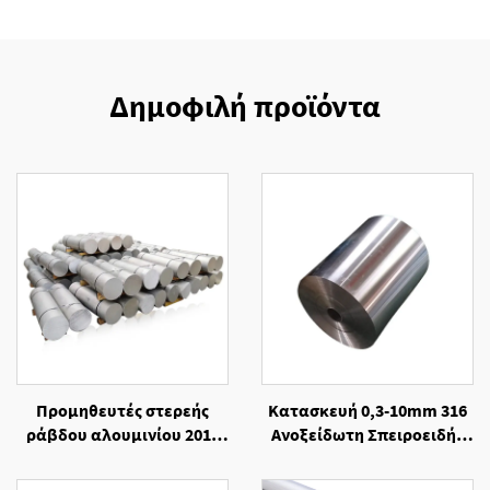
Δημοφιλή προϊόντα
Προμηθευτές στερεής
Κατασκευή 0,3-10mm 316
ράβδου αλουμινίου 2014
Ανοξείδωτη Σπειροειδής
ψυχρής ελάσεως
Λωρίδα Χάλυβα, Θερμής
Κατεργασίας