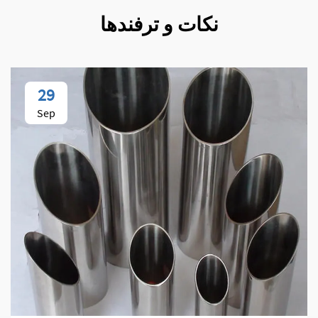
نکات و ترفندها
29
Sep