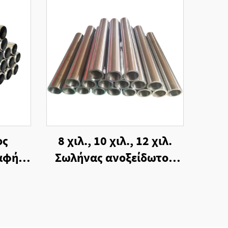
ος
8 χιλ., 10 χιλ., 12 χιλ.
αφή,
Σωλήνας ανοξείδωτου
σίας
χάλυβα 2205 σε
επιφάνεια βιομηχανικής
κοπής