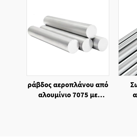
ράβδος αεροπλάνου από
Σ
αλουμίνιο 7075 με
α
ακριβή κοπή Ράβδος
κράμ
κράματος αλουμινίου
7075 T6