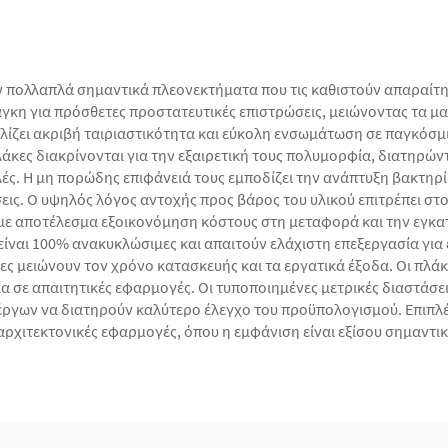
ν πολλαπλά σημαντικά πλεονεκτήματα που τις καθιστούν απαραίτη
άγκη για πρόσθετες προστατευτικές επιστρώσεις, μειώνοντας τα 
λίζει ακριβή ταιριαστικότητα και εύκολη ενσωμάτωση σε παγκόσμι
λάκες διακρίνονται για την εξαιρετική τους πολυμορφία, διατηρώ
ές. Η μη πορώδης επιφάνειά τους εμποδίζει την ανάπτυξη βακτηρίω
εις. Ο υψηλός λόγος αντοχής προς βάρος του υλικού επιτρέπει στ
 με αποτέλεσμα εξοικονόμηση κόστους στη μεταφορά και την εγκα
είναι 100% ανακυκλώσιμες και απαιτούν ελάχιστη επεξεργασία για
ες μειώνουν τον χρόνο κατασκευής και τα εργατικά έξοδα. Οι πλάκ
 σε απαιτητικές εφαρμογές. Οι τυποποιημένες μετρικές διαστάσει
ργων να διατηρούν καλύτερο έλεγχο του προϋπολογισμού. Επιπλέον
αρχιτεκτονικές εφαρμογές, όπου η εμφάνιση είναι εξίσου σημαντικ