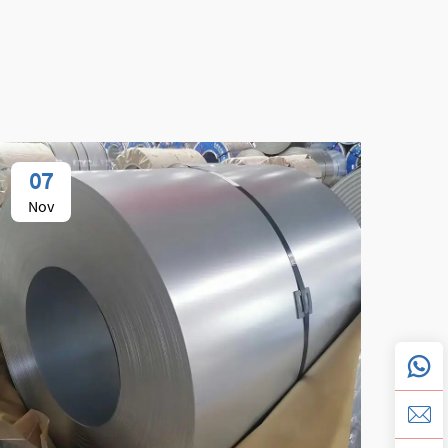
07
0
Nov
No