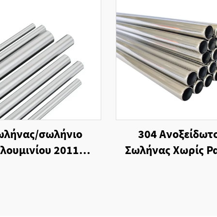
ωλήνας/σωλήνιο
304 Ανοξείδωτ
λουμινίου 2011
Σωλήνας Χωρίς Ρ
ατος με αντοχή στη
Ψυχρής Κατεργα
διάβρωση