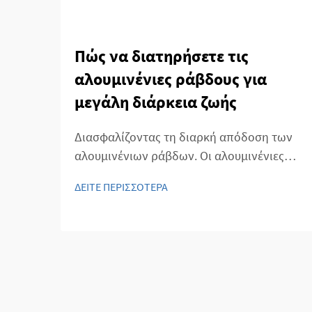
Πώς να διατηρήσετε τις
αλουμινένιες ράβδους για
μεγάλη διάρκεια ζωής
Διασφαλίζοντας τη διαρκή απόδοση των
αλουμινένιων ράβδων. Οι αλουμινένιες
ράβδοι χρησιμοποιούνται ευρέως σε
ΔΕΙΤΕ ΠΕΡΙΣΣΟΤΕΡΑ
πολλές βιομηχανίες λόγω του ελαφρού
βάρους, της ανθεκτικότητας στη διάβρωση
και της αντοχής τους. Η σωστή συντήρηση
των αλουμινένιων ράβδων είναι
απαραίτητη για τη διατήρηση της αντοχής
και της απόδοσης...