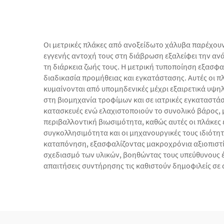
Οι μετρικές πλάκες από ανοξείδωτο χάλυβα παρέχου
εγγενής αντοχή τους στη διάβρωση εξαλείφει την αν
τη διάρκεια ζωής τους. Η μετρική τυποποίηση εξασφα
διαδικασία προμήθειας και εγκατάστασης. Αυτές οι π
κυμαίνονται από υπομηδενικές μέχρι εξαιρετικά υψηλ
στη βιομηχανία τροφίμων και σε ιατρικές εγκαταστάσ
κατασκευές ενώ ελαχιστοποιούν το συνολικό βάρος,
περιβαλλοντική βιωσιμότητα, καθώς αυτές οι πλάκες 
συγκολλησιμότητα και οι μηχανουργικές τους ιδιότητ
καταπόνηση, εξασφαλίζοντας μακροχρόνια αξιοπιστία
σχεδιασμό των υλικών, βοηθώντας τους υπεύθυνους έ
απαιτήσεις συντήρησης τις καθιστούν δημοφιλείς σε 