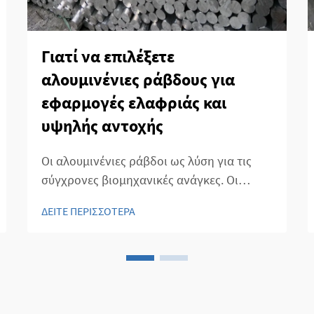
Γιατί να επιλέξετε
αλουμινένιες ράβδους για
εφαρμογές ελαφριάς και
υψηλής αντοχής
Οι αλουμινένιες ράβδοι ως λύση για τις
σύγχρονες βιομηχανικές ανάγκες. Οι
αλουμινένιες ράβδοι αναγνωρίζονται
ΔΕΙΤΕ ΠΕΡΙΣΣΟΤΕΡΑ
ευρέως για τον μοναδικό συνδυασμό
ελαφριάς και υψηλής αντοχής.
Βιομηχανίες στον αεροδιαστημικό,
αυτοκινητιστικό, κατασκευαστικό και
μεταποιητικό τομέα τα τελευταία χρόνια...