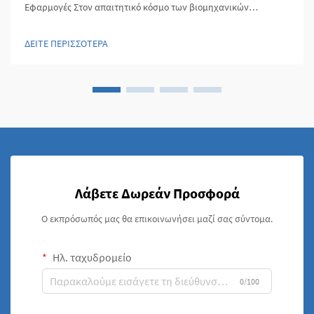
Εφαρμογές Στον απαιτητικό κόσμο των βιομηχανικών
εφαρμογών, η επιλογή των υλικών μπορεί να κάνει τη διαφορά
μεταξύ επιτυχίας και καταστροφικής αποτυχίας. Οι ανοξείδωτοι
ΔΕΙΤΕ ΠΕΡΙΣΣΟΤΕΡΑ
σωλήνες έχουν εμφανιστεί ως οι συν...
Λάβετε Δωρεάν Προσφορά
Ο εκπρόσωπός μας θα επικοινωνήσει μαζί σας σύντομα.
Ηλ. ταχυδρομείο
0/100