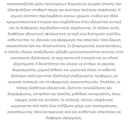
κατασκευάζεται μέσω προηγμένων διεργασιών ψυχρής έλασης που
εξασφαλίζουν σταθερό πάχος και ανώτερη ποιότητα επιφάνειας. Η
χημική σύσταση περιλαμβάνει κυρίως χρώμιο, νικέλιο και άλλα
κραματοποιητικά στοιχεία που συμβάλλουν στην εξαιρετική αντοχή
του σε διάφορους περιβαλλοντικούς παράγοντες. Οι πλάκες αυτές
διαθέτουν εξαιρετική εφελκυστική αντοχή ενώ διατηρούν ευελιξία,
καθιστώντας τις ιδανικές για εφαρμογές που απαιτούν τόσο δομική
ακεραιότητα όσο και πλαστικότητα. Σε βιομηχανικές εγκαταστάσεις,
οι λεπτές πλάκες ανοξείδωτου χάλυβα χρησιμοποιούνται εκτενώς στην
κατασκευή εξοπλισμού, σε αρχιτεκτονικά στοιχεία και σε ειδικά
εξαρτήματα. Η δυνατότητα του υλικού να αντέχει σε ακραίες
θερμοκρασίες, χημική έκθεση και μηχανική πίεση το καθιστά
ιδιαίτερα πολύτιμο στον εξοπλισμό επεξεργασίας τροφίμων, σε
ιατρικές συσκευές και σε εφαρμογές αεροναυπηγικής. Επιπλέον, οι
πλάκες διαθέτουν εξαιρετικές ιδιότητες συγκόλλησης και
διαμόρφωσης, επιτρέποντας ποικίλες μεθόδους κατεργασίας, όπως
κάμψη, κοπή και σύνδεση. Οι επιλογές τελικής επιφάνειας
κυμαίνονται από πολύ λεία στίλβωση μέχρι ματ αποπεράτωση,
ικανοποιώντας τόσο λειτουργικές όσο και αισθητικές απαιτήσεις σε
διάφορες εφαρμογές.