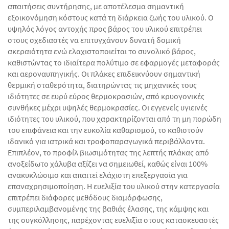
απαιτήσεις συντήρησης, με αποτέλεσμα σημαντική
εξοικονόμηση κόστους κατά τη διάρκεια ζωής του υλικού. Ο
υψηλός λόγος αντοχής προς βάρος του υλικού επιτρέπει
στους σχεδιαστές να επιτυγχάνουν δυνατή δομική
ακεραιότητα ενώ ελαχιστοποιείται το συνολικό βάρος,
καθιστώντας το ιδιαίτερα πολύτιμο σε εφαρμογές μεταφοράς
και αεροναυπηγικής. Οι πλάκες επιδεικνύουν σημαντική
θερμική σταθερότητα, διατηρώντας τις μηχανικές τους
ιδιότητες σε ευρύ εύρος θερμοκρασιών, από κρυογονικές
συνθήκες μέχρι υψηλές θερμοκρασίες. Οι εγγενείς υγιεινές
ιδιότητες του υλικού, που χαρακτηρίζονται από τη μη πορώδη
του επιφάνεια και την ευκολία καθαρισμού, το καθιστούν
ιδανικό για ιατρικά και τροφοπαραγωγικά περιβάλλοντα.
Επιπλέον, το προφίλ βιωσιμότητας της λεπτής πλάκας από
ανοξείδωτο χάλυβα αξίζει να σημειωθεί, καθώς είναι 100%
ανακυκλώσιμο και απαιτεί ελάχιστη επεξεργασία για
επαναχρησιμοποίηση. Η ευελιξία του υλικού στην κατεργασία
επιτρέπει διάφορες μεθόδους διαμόρφωσης,
συμπεριλαμβανομένης της βαθιάς έλασης, της κάμψης και
της συγκόλλησης, παρέχοντας ευελιξία στους κατασκευαστές