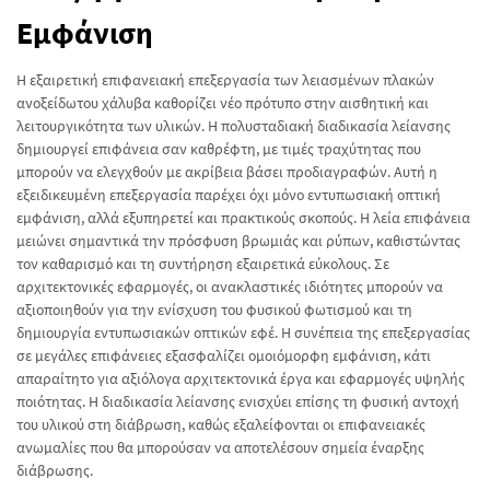
Εμφάνιση
Η εξαιρετική επιφανειακή επεξεργασία των λειασμένων πλακών
ανοξείδωτου χάλυβα καθορίζει νέο πρότυπο στην αισθητική και
λειτουργικότητα των υλικών. Η πολυσταδιακή διαδικασία λείανσης
δημιουργεί επιφάνεια σαν καθρέφτη, με τιμές τραχύτητας που
μπορούν να ελεγχθούν με ακρίβεια βάσει προδιαγραφών. Αυτή η
εξειδικευμένη επεξεργασία παρέχει όχι μόνο εντυπωσιακή οπτική
εμφάνιση, αλλά εξυπηρετεί και πρακτικούς σκοπούς. Η λεία επιφάνεια
μειώνει σημαντικά την πρόσφυση βρωμιάς και ρύπων, καθιστώντας
τον καθαρισμό και τη συντήρηση εξαιρετικά εύκολους. Σε
αρχιτεκτονικές εφαρμογές, οι ανακλαστικές ιδιότητες μπορούν να
αξιοποιηθούν για την ενίσχυση του φυσικού φωτισμού και τη
δημιουργία εντυπωσιακών οπτικών εφέ. Η συνέπεια της επεξεργασίας
σε μεγάλες επιφάνειες εξασφαλίζει ομοιόμορφη εμφάνιση, κάτι
απαραίτητο για αξιόλογα αρχιτεκτονικά έργα και εφαρμογές υψηλής
ποιότητας. Η διαδικασία λείανσης ενισχύει επίσης τη φυσική αντοχή
του υλικού στη διάβρωση, καθώς εξαλείφονται οι επιφανειακές
ανωμαλίες που θα μπορούσαν να αποτελέσουν σημεία έναρξης
διάβρωσης.