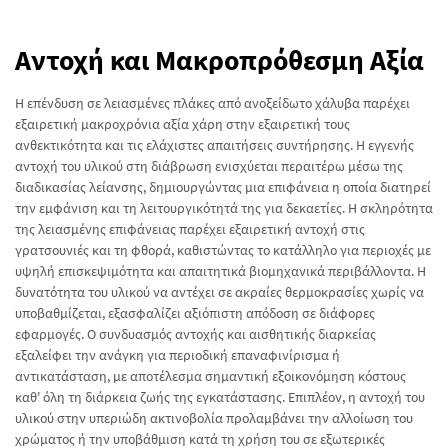
Αντοχή και Μακροπρόθεσμη Αξία
Η επένδυση σε λειασμένες πλάκες από ανοξείδωτο χάλυβα παρέχει
εξαιρετική μακροχρόνια αξία χάρη στην εξαιρετική τους
ανθεκτικότητα και τις ελάχιστες απαιτήσεις συντήρησης. Η εγγενής
αντοχή του υλικού στη διάβρωση ενισχύεται περαιτέρω μέσω της
διαδικασίας λείανσης, δημιουργώντας μια επιφάνεια η οποία διατηρεί
την εμφάνιση και τη λειτουργικότητά της για δεκαετίες. Η σκληρότητα
της λειασμένης επιφάνειας παρέχει εξαιρετική αντοχή στις
γρατσουνιές και τη φθορά, καθιστώντας το κατάλληλο για περιοχές με
υψηλή επισκεψιμότητα και απαιτητικά βιομηχανικά περιβάλλοντα. Η
δυνατότητα του υλικού να αντέχει σε ακραίες θερμοκρασίες χωρίς να
υποβαθμίζεται, εξασφαλίζει αξιόπιστη απόδοση σε διάφορες
εφαρμογές. Ο συνδυασμός αντοχής και αισθητικής διαρκείας
εξαλείφει την ανάγκη για περιοδική επαναφινίρισμα ή
αντικατάσταση, με αποτέλεσμα σημαντική εξοικονόμηση κόστους
καθ' όλη τη διάρκεια ζωής της εγκατάστασης. Επιπλέον, η αντοχή του
υλικού στην υπεριώδη ακτινοβολία προλαμβάνει την αλλοίωση του
χρώματος ή την υποβάθμιση κατά τη χρήση του σε εξωτερικές