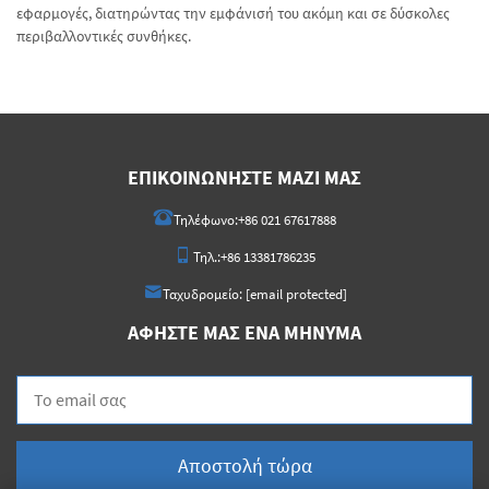
εφαρμογές, διατηρώντας την εμφάνισή του ακόμη και σε δύσκολες
περιβαλλοντικές συνθήκες.
ΕΠΙΚΟΙΝΩΝΉΣΤΕ ΜΑΖΊ ΜΑΣ
Τηλέφωνο:
+86 021 67617888
Τηλ.:
+86 13381786235
Ταχυδρομείο:
[email protected]
ΑΦΉΣΤΕ ΜΑΣ ΈΝΑ ΜΉΝΥΜΑ
Αποστολή τώρα