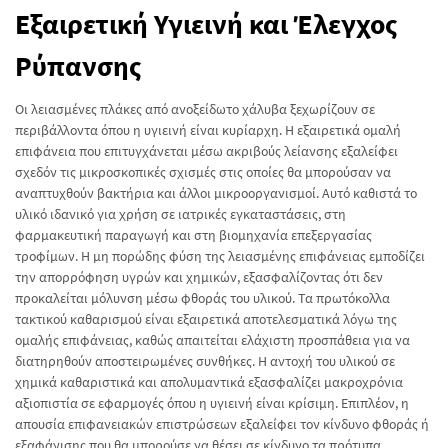
Εξαιρετική Υγιεινή και Έλεγχος
Ρύπανσης
Οι λειασμένες πλάκες από ανοξείδωτο χάλυβα ξεχωρίζουν σε
περιβάλλοντα όπου η υγιεινή είναι κυρίαρχη. Η εξαιρετικά ομαλή
επιφάνεια που επιτυγχάνεται μέσω ακριβούς λείανσης εξαλείφει
σχεδόν τις μικροσκοπικές σχισμές στις οποίες θα μπορούσαν να
αναπτυχθούν βακτήρια και άλλοι μικροοργανισμοί. Αυτό καθιστά το
υλικό ιδανικό για χρήση σε ιατρικές εγκαταστάσεις, στη
φαρμακευτική παραγωγή και στη βιομηχανία επεξεργασίας
τροφίμων. Η μη πορώδης φύση της λειασμένης επιφάνειας εμποδίζει
την απορρόφηση υγρών και χημικών, εξασφαλίζοντας ότι δεν
προκαλείται μόλυνση μέσω φθοράς του υλικού. Τα πρωτόκολλα
τακτικού καθαρισμού είναι εξαιρετικά αποτελεσματικά λόγω της
ομαλής επιφάνειας, καθώς απαιτείται ελάχιστη προσπάθεια για να
διατηρηθούν αποστειρωμένες συνθήκες. Η αντοχή του υλικού σε
χημικά καθαριστικά και απολυμαντικά εξασφαλίζει μακροχρόνια
αξιοπιστία σε εφαρμογές όπου η υγιεινή είναι κρίσιμη. Επιπλέον, η
απουσία επιφανειακών επιστρώσεων εξαλείφει τον κίνδυνο φθοράς ή
εξαφάνισης που θα μπορούσε να θέσει σε κίνδυνο τα πρότυπα