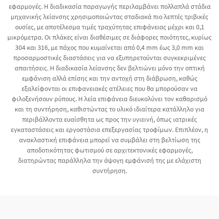
εφαρμογές. Η διαδικασία παραγωγής περιλαμβάνει πολλαπλά στάδια
μηχανικής λείανσης χρησιμοποιώντας σταδιακά πιο λεπτές τριβικές
ουσίες, με αποτέλεσμα τιμές τραχύτητας επιφάνειας μέχρι και 0,1
μικρόμετρα. Οι πλάκες είναι διαθέσιμες σε διάφορες ποιότητες, κυρίως
304 και 316, με πάχος που κυμαίνεται από 0,4 mm έως 3,0 mm και
προσαρμοστικές διαστάσεις για να εξυπηρετούνται συγκεκριμένες
απαιτήσεις. Η διαδικασία λείανσης δεν βελτιώνει μόνο την οπτική
εμφάνιση αλλά επίσης και την αντοχή στη διάβρωση, καθώς
εξαλείφονται οι επιφανειακές ατέλειες που θα μπορούσαν να
φιλοξενήσουν ρύπους. Η λεία επιφάνεια διευκολύνει τον καθαρισμό
και τη συντήρηση, καθιστώντας το υλικό ιδιαίτερα κατάλληλο για
περιβάλλοντα ευαίσθητα ως προς την υγιεινή, όπως ιατρικές
εγκαταστάσεις και εργοστάσια επεξεργασίας τροφίμων. Επιπλέον, η
ανακλαστική επιφάνεια μπορεί να συμβάλει στη βελτίωση της
αποδοτικότητας φωτισμού σε αρχιτεκτονικές εφαρμογές,
διατηρώντας παράλληλα την άψογη εμφάνισή της με ελάχιστη
συντήρηση.