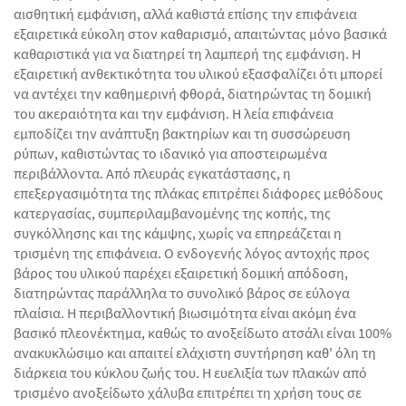
αισθητική εμφάνιση, αλλά καθιστά επίσης την επιφάνεια
εξαιρετικά εύκολη στον καθαρισμό, απαιτώντας μόνο βασικά
καθαριστικά για να διατηρεί τη λαμπερή της εμφάνιση. Η
εξαιρετική ανθεκτικότητα του υλικού εξασφαλίζει ότι μπορεί
να αντέχει την καθημερινή φθορά, διατηρώντας τη δομική
του ακεραιότητα και την εμφάνιση. Η λεία επιφάνεια
εμποδίζει την ανάπτυξη βακτηρίων και τη συσσώρευση
ρύπων, καθιστώντας το ιδανικό για αποστειρωμένα
περιβάλλοντα. Από πλευράς εγκατάστασης, η
επεξεργασιμότητα της πλάκας επιτρέπει διάφορες μεθόδους
κατεργασίας, συμπεριλαμβανομένης της κοπής, της
συγκόλλησης και της κάμψης, χωρίς να επηρεάζεται η
τρισμένη της επιφάνεια. Ο ενδογενής λόγος αντοχής προς
βάρος του υλικού παρέχει εξαιρετική δομική απόδοση,
διατηρώντας παράλληλα το συνολικό βάρος σε εύλογα
πλαίσια. Η περιβαλλοντική βιωσιμότητα είναι ακόμη ένα
βασικό πλεονέκτημα, καθώς το ανοξείδωτο ατσάλι είναι 100%
ανακυκλώσιμο και απαιτεί ελάχιστη συντήρηση καθ' όλη τη
διάρκεια του κύκλου ζωής του. Η ευελιξία των πλακών από
τρισμένο ανοξείδωτο χάλυβα επιτρέπει τη χρήση τους σε