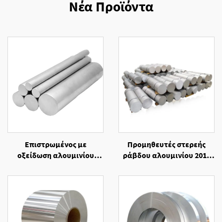
Νέα Προϊόντα
Επιστρωμένος με
Προμηθευτές στερεής
οξείδωση αλουμινίου
ράβδου αλουμινίου 2014
κράματος 6061
ψυχρής ελάσεως
στρογγυλής διατομής