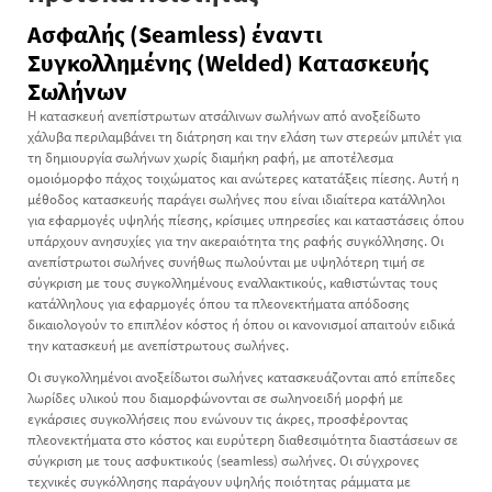
Ασφαλής (Seamless) έναντι
Συγκολλημένης (Welded) Κατασκευής
Σωλήνων
Η κατασκευή ανεπίστρωτων ατσάλινων σωλήνων από ανοξείδωτο
χάλυβα περιλαμβάνει τη διάτρηση και την ελάση των στερεών μπιλέτ για
τη δημιουργία σωλήνων χωρίς διαμήκη ραφή, με αποτέλεσμα
ομοιόμορφο πάχος τοιχώματος και ανώτερες κατατάξεις πίεσης. Αυτή η
μέθοδος κατασκευής παράγει σωλήνες που είναι ιδιαίτερα κατάλληλοι
για εφαρμογές υψηλής πίεσης, κρίσιμες υπηρεσίες και καταστάσεις όπου
υπάρχουν ανησυχίες για την ακεραιότητα της ραφής συγκόλλησης. Οι
ανεπίστρωτοι σωλήνες συνήθως πωλούνται με υψηλότερη τιμή σε
σύγκριση με τους συγκολλημένους εναλλακτικούς, καθιστώντας τους
κατάλληλους για εφαρμογές όπου τα πλεονεκτήματα απόδοσης
δικαιολογούν το επιπλέον κόστος ή όπου οι κανονισμοί απαιτούν ειδικά
την κατασκευή με ανεπίστρωτους σωλήνες.
Οι συγκολλημένοι ανοξείδωτοι σωλήνες κατασκευάζονται από επίπεδες
λωρίδες υλικού που διαμορφώνονται σε σωληνοειδή μορφή με
εγκάρσιες συγκολλήσεις που ενώνουν τις άκρες, προσφέροντας
πλεονεκτήματα στο κόστος και ευρύτερη διαθεσιμότητα διαστάσεων σε
σύγκριση με τους ασφυκτικούς (seamless) σωλήνες. Οι σύγχρονες
τεχνικές συγκόλλησης παράγουν υψηλής ποιότητας ράμματα με