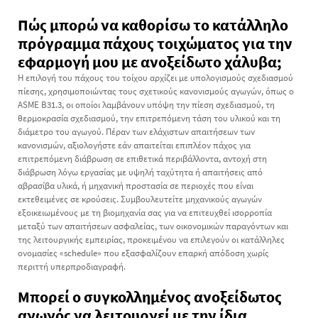
Πώς μπορώ να καθορίσω το κατάλληλο
πρόγραμμα πάχους τοιχώματος για την
εφαρμογή μου με ανοξείδωτο χάλυβα;
Η επιλογή του πάχους του τοίχου αρχίζει με υπολογισμούς σχεδιασμού
πίεσης, χρησιμοποιώντας τους σχετικούς κανονισμούς αγωγών, όπως ο
ASME B31.3, οι οποίοι λαμβάνουν υπόψη την πίεση σχεδιασμού, τη
θερμοκρασία σχεδιασμού, την επιτρεπόμενη τάση του υλικού και τη
διάμετρο του αγωγού. Πέραν των ελάχιστων απαιτήσεων των
κανονισμών, αξιολογήστε εάν απαιτείται επιπλέον πάχος για
επιτρεπόμενη διάβρωση σε επιθετικά περιβάλλοντα, αντοχή στη
διάβρωση λόγω εργασίας με υψηλή ταχύτητα ή απαιτήσεις από
αβρασίβα υλικά, ή μηχανική προστασία σε περιοχές που είναι
εκτεθειμένες σε κρούσεις. Συμβουλευτείτε μηχανικούς αγωγών
εξοικειωμένους με τη βιομηχανία σας για να επιτευχθεί ισορροπία
μεταξύ των απαιτήσεων ασφαλείας, των οικονομικών παραγόντων και
της λειτουργικής εμπειρίας, προκειμένου να επιλεγούν οι κατάλληλες
ονομασίες «schedule» που εξασφαλίζουν επαρκή απόδοση χωρίς
περιττή υπερπροδιαγραφή.
Μπορεί ο συγκολλημένος ανοξείδωτος
αγωγός να λειτουργεί με την ίδια