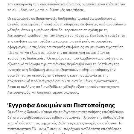
την επικύρωση των διαδικασιών καθαρισμού, οι οποίες είναι κρίσιμες για
τη συμμόρφωση με τις ρυθμιστικές απαιτήσεις.
Οι εφαρμογές σε βιομηχανικές διαδικασίες μπορεί να αποδέχονται
ατελώς τελειωμένες ή ελαφρώς πικλισμένες επιφάνειες από ανοξείδωτο
χάλυβα, όπου η εμφάνιση είναι δευτερεύουσα σε σχέση με τη
λειτουργική απόδοση και τον έλεγχο του κόστους. Ωστόσο, η τραχύτητα
της επιφάνειας επηρεάζει τα χαρακτηριστικά ροής σε ορισμένες
εφαρμογές, με τις λείες εσωτερικές επιφάνειες να μειώνουν την πτώση
πίεσης και να ελαχιστοποιούν την κατακράτηση σωματιδίων σε
ευαίσθητες διαδικασίες. Οι παράγοντες που λαμβάνονται υπόψη για το
εξωτερικό τελείωμα της επιφάνειας περιλαμβάνουν τη βελτίωση της
αντοχής στη διάβρωση μέσω επεξεργασιών παθητικοποίησης, την
ορατότητα για σκοπούς επιθεώρησης και τη συμφωνία με την
αρχιτεκτονική πρόθεση σχεδιασμού σε εκτεθειμένες εγκαταστάσεις,
όπου οι σωλήνες από ανοξείδωτο χάλυβα εξυπηρετούν ταυτόχρονα
λειτουργικούς και διακοσμητικούς σκοπούς.
Έγγραφα Δοκιμών και Πιστοποίησης
Οι εκθέσεις δοκιμών υλικού και τα έγγραφα πιστοποίησης επαληθεύουν
ότι οι προμηθευόμενοι ανοξείδωτοι σωλήνες πληρούν την καθορισμένη
χημική σύσταση, τις μηχανικές ιδιότητες και τις ανοχές διαστάσεων. Τα
πιστοποιητικά EN 10204 Τύπου 3.1 παρέχουν ανεξάρτητη επαλήθευση