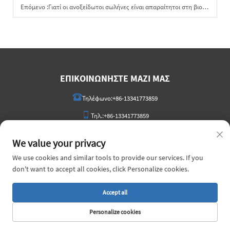
Επόμενο :
Γιατί οι ανοξείδωτοι σωλήνες είναι απαραίτητοι στη βιομηχανία πετρελαίου και αερίου
ΕΠΙΚΟΙΝΩΝΉΣΤΕ ΜΑΖΊ ΜΑΣ
Τηλέφωνο:
+86-13341773859
Τηλ.:
+86-13341773859
Ταχυδρομείο:
[email protected]
We value your privacy
ΑΦΉΣΤΕ ΜΑΣ ΈΝΑ ΜΉΝΥΜΑ
We use cookies and similar tools to provide our services. If you
don't want to accept all cookies, click Personalize cookies.
Accept all
Αποστολή τώρα
Personalize cookies