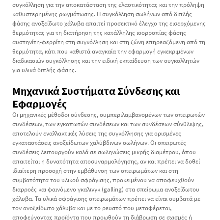
συγκόλληση για την αποκατάσταση της ελαστικότητας και την πρόληψη
καθυστερημένης ρωγμάτωσης. Η συγκόλληση σωλήνων από διπλής
φάσης ανοξείδωτο χάλυβα απαιτεί προσεκτικό έλεγχο της εισερχόμενης
θερμότητας για τη διατήρηση της κατάλληλης ισορροπίας φάσης
αυστηνίτη-φερρίτη στη συγκόλληση και στη ζώνη επηρεαζόμενη από τη
θερμότητα, κάτι που καθιστά αναγκαία την εφαρμογή εγκεκριμένων
διαδικασιών συγκόλλησης και την ειδική εκπαίδευση των συγκολλητών
για υλικά διπλής φάσης.
Μηχανικά Συστήματα Σύνδεσης και
Εφαρμογές
Οι μηχανικές μέθοδοι σύνδεσης, συμπεριλαμβανομένων των σπειρωτών
συνδέσεων, των εγκοπωτών συνδέσεων και των συνδέσεων σύνθλιψης,
αποτελούν εναλλακτικές λύσεις της συγκόλλησης για ορισμένες
εγκαταστάσεις ανοξείδωτων χαλύβδινων σωλήνων. Οι σπειρωτές
συνδέσεις λειτουργούν καλά σε σωληνώσεις μικρής διαμέτρου, όπου
απαιτείται η δυνατότητα αποσυναρμολόγησης, αν και πρέπει να δοθεί
ιδιαίτερη προσοχή στην εμβάθυνση των σπειρωμάτων και στη
συμβατότητα του υλικού σφράγισης, προκειμένου να αποφευχθούν
διαρροές και φαινόμενο γκαλινγκ (galling) στα σπείρωμα ανοξείδωτου
χάλυβα. Τα υλικά σφράγισης σπειρωμάτων πρέπει να είναι συμβατά με
τον ανοξείδωτο χάλυβα και με το ρευστό που μεταφέρεται,
αποφεύγοντας προϊόντα που προωθούν τη διάβρωση σε σχισμές ή