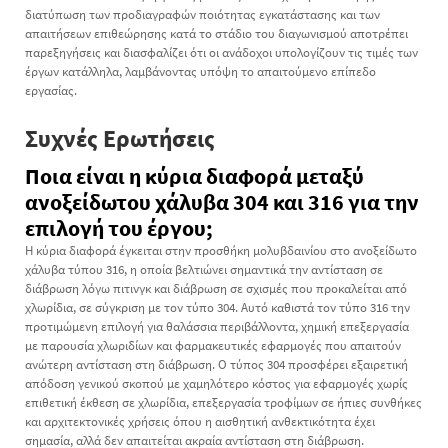
διατύπωση των προδιαγραφών ποιότητας εγκατάστασης και των
απαιτήσεων επιθεώρησης κατά το στάδιο του διαγωνισμού αποτρέπει
παρεξηγήσεις και διασφαλίζει ότι οι ανάδοχοι υπολογίζουν τις τιμές των
έργων κατάλληλα, λαμβάνοντας υπόψη το απαιτούμενο επίπεδο
εργασίας.
Συχνές Ερωτήσεις
Ποια είναι η κύρια διαφορά μεταξύ
ανοξείδωτου χάλυβα 304 και 316 για την
επιλογή του έργου;
Η κύρια διαφορά έγκειται στην προσθήκη μολυβδαινίου στο ανοξείδωτο
χάλυβα τύπου 316, η οποία βελτιώνει σημαντικά την αντίσταση σε
διάβρωση λόγω πιτινγκ και διάβρωση σε σχισμές που προκαλείται από
χλωρίδια, σε σύγκριση με τον τύπο 304. Αυτό καθιστά τον τύπο 316 την
προτιμώμενη επιλογή για θαλάσσια περιβάλλοντα, χημική επεξεργασία
με παρουσία χλωριδίων και φαρμακευτικές εφαρμογές που απαιτούν
ανώτερη αντίσταση στη διάβρωση. Ο τύπος 304 προσφέρει εξαιρετική
απόδοση γενικού σκοπού με χαμηλότερο κόστος για εφαρμογές χωρίς
επιθετική έκθεση σε χλωρίδια, επεξεργασία τροφίμων σε ήπιες συνθήκες
και αρχιτεκτονικές χρήσεις όπου η αισθητική ανθεκτικότητα έχει
σημασία, αλλά δεν απαιτείται ακραία αντίσταση στη διάβρωση.