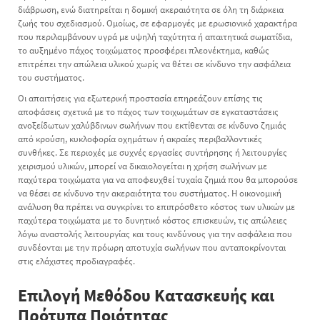
διάβρωση, ενώ διατηρείται η δομική ακεραιότητα σε όλη τη διάρκεια
ζωής του σχεδιασμού. Ομοίως, σε εφαρμογές με ερωσιονικό χαρακτήρα
που περιλαμβάνουν υγρά με υψηλή ταχύτητα ή απαιτητικά σωματίδια,
το αυξημένο πάχος τοιχώματος προσφέρει πλεονέκτημα, καθώς
επιτρέπει την απώλεια υλικού χωρίς να θέτει σε κίνδυνο την ασφάλεια
του συστήματος.
Οι απαιτήσεις για εξωτερική προστασία επηρεάζουν επίσης τις
αποφάσεις σχετικά με το πάχος των τοιχωμάτων σε εγκαταστάσεις
ανοξείδωτων χαλύβδινων σωλήνων που εκτίθενται σε κίνδυνο ζημιάς
από κρούση, κυκλοφορία οχημάτων ή ακραίες περιβαλλοντικές
συνθήκες. Σε περιοχές με συχνές εργασίες συντήρησης ή λειτουργίες
χειρισμού υλικών, μπορεί να δικαιολογείται η χρήση σωλήνων με
παχύτερα τοιχώματα για να αποφευχθεί τυχαία ζημιά που θα μπορούσε
να θέσει σε κίνδυνο την ακεραιότητα του συστήματος. Η οικονομική
ανάλυση θα πρέπει να συγκρίνει το επιπρόσθετο κόστος των υλικών με
παχύτερα τοιχώματα με το δυνητικό κόστος επισκευών, τις απώλειες
λόγω αναστολής λειτουργίας και τους κινδύνους για την ασφάλεια που
συνδέονται με την πρόωρη αποτυχία σωλήνων που ανταποκρίνονται
στις ελάχιστες προδιαγραφές.
Επιλογή Μεθόδου Κατασκευής και
Πρότυπα Ποιότητας