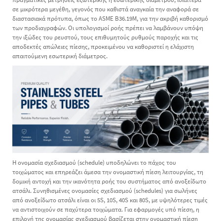
σε μικρότερα μεγέθη, γεγονός που καθιστά αναγκαία την αναφορά σε
διαστασιακά πρότυπα, όπως το ASME B36.19M, για την ακριβή καθορισμό
των προδιαγραφών. Οι υπολογισμοί ροής πρέπει να λαμβάνουν υπόψη
την ιξώδες του ρευστού, τους επιθυμητούς ρυθμούς παροχής και τις
αποδεκτές απώλειες πίεσης, προκειμένου να καθοριστεί η ελάχιστη
απαιτούμενη εσωτερική διάμετρος.
Η ονομασία σχεδιασμού (schedule) υποδηλώνει το πάχος του
τοιχώματος και επηρεάζει άμεσα την ονομαστική πίεση λειτουργίας, τη
δομική αντοχή και την ικανότητα ροής του συστήματος από ανοξείδωτο
ατσάλι. Συνηθισμένες ονομασίες σχεδιασμού (schedules) για σωλήνες
από ανοξείδωτο ατσάλι είναι οι 5S, 10S, 40S και 80S, με υψηλότερες τιμές
να αντιστοιχούν σε παχύτερα τοιχώματα. Για εφαρμογές υπό πίεση, η
επιλογή της ονομασίας σχεδιασμού βασίζεται στην ονομαστική πίεση