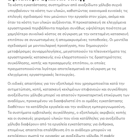
Τα κόστη εγκατάστασης συστημάτων από ανοξείδωτο χάλυβα συχνά
υπερβαίνουν τα κόστη των υλικών, καθιστώντας οικονομικά ευνοϊκές τις
επιλογές σχεδιασμού που μειώνουν την εργασία στον χώρο, ακόμα και
όταν τα κόστη των υλικών αυξάνονται. Η προκατασκευή σε ελεγχόμενα
εργαστηριακά περιβάλλοντα παράγει συνήθως υψηλότερη ποιότητα με
χαμηλότερο συνολικό κόστος σε σύγκριση με την εκτεταμένη κατασκευή
επιτόπου σε συνωστισμένες ή απομακρυσμένες τοποθεσίες. Οι μοντέλα
σχεδιασμού με μοντουλαρική προσέγγιση, που δημιουργούν
μεταφέρσιμες συναρμολογήσεις, μεγιστοποιούν τα πλεονεκτήματα της
εργαστηριακής κατασκευής ενώ ελαχιστοποιούν τις δραστηριότητες
συγκόλλησης, κοπής και προσαρμογής επιτόπου, οι οποίες
πραγματοποιούνται λιγότερο αποτελεσματικά σε σύγκριση με τις
ελεγχόμενες εργαστηριακές λειτουργίες.
Οι ειδικές απαιτήσεις για τον εξοπλισμό που χρησιμοποιείται κατά την
αντιμετώπιση, κοπή, κατασκευή κεκλιμένων επιφανειών και συγκόλληση
ανοξείδωτου χάλυβα μπορεί να απαιτούν προκαταρκτική επικύρωση των
αναδόχων, προκειμένου να διασφαλιστεί ότι οι ομάδες εγκατάστασης
διαθέτουν τα κατάλληλα εργαλεία και την ανάλογη εμπειρογνωμοσύνη.
Τα συστήματα ορβιταλικής συγκόλλησης, ο εξοπλισμός ακριβούς κοπής
και οι συσκευές χειρισμού υλικών που είναι κατάλληλες για ανοξείδωτο
χάλυβα διαφέρουν από τα εργαλεία εγκατάστασης για άνθρακα,
επομένως απαιτείται επαλήθευση ότι οι ανάδοχοι μπορούν να
εκτελέσουν σωστά τις εργασίες με ανοξείδωτο χάλυβα. Η σαφής