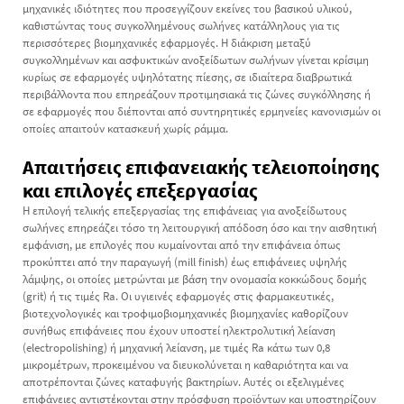
μηχανικές ιδιότητες που προσεγγίζουν εκείνες του βασικού υλικού,
καθιστώντας τους συγκολλημένους σωλήνες κατάλληλους για τις
περισσότερες βιομηχανικές εφαρμογές. Η διάκριση μεταξύ
συγκολλημένων και ασφυκτικών ανοξείδωτων σωλήνων γίνεται κρίσιμη
κυρίως σε εφαρμογές υψηλότατης πίεσης, σε ιδιαίτερα διαβρωτικά
περιβάλλοντα που επηρεάζουν προτιμησιακά τις ζώνες συγκόλλησης ή
σε εφαρμογές που διέπονται από συντηρητικές ερμηνείες κανονισμών οι
οποίες απαιτούν κατασκευή χωρίς ράμμα.
Απαιτήσεις επιφανειακής τελειοποίησης
και επιλογές επεξεργασίας
Η επιλογή τελικής επεξεργασίας της επιφάνειας για ανοξείδωτους
σωλήνες επηρεάζει τόσο τη λειτουργική απόδοση όσο και την αισθητική
εμφάνιση, με επιλογές που κυμαίνονται από την επιφάνεια όπως
προκύπτει από την παραγωγή (mill finish) έως επιφάνειες υψηλής
λάμψης, οι οποίες μετρώνται με βάση την ονομασία κοκκώδους δομής
(grit) ή τις τιμές Ra. Οι υγιεινές εφαρμογές στις φαρμακευτικές,
βιοτεχνολογικές και τροφιμοβιομηχανικές βιομηχανίες καθορίζουν
συνήθως επιφάνειες που έχουν υποστεί ηλεκτρολυτική λείανση
(electropolishing) ή μηχανική λείανση, με τιμές Ra κάτω των 0,8
μικρομέτρων, προκειμένου να διευκολύνεται η καθαριότητα και να
αποτρέπονται ζώνες καταφυγής βακτηρίων. Αυτές οι εξελιγμένες
επιφάνειες αντιστέκονται στην πρόσφυση προϊόντων και υποστηρίζουν