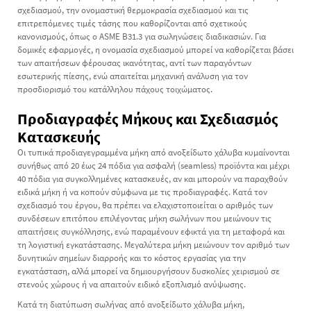
σχεδιασμού, την ονομαστική θερμοκρασία σχεδιασμού και τις
επιτρεπόμενες τιμές τάσης που καθορίζονται από σχετικούς
κανονισμούς, όπως ο ASME B31.3 για σωληνώσεις διαδικασιών. Για
δομικές εφαρμογές, η ονομασία σχεδιασμού μπορεί να καθορίζεται βάσει
των απαιτήσεων φέρουσας ικανότητας, αντί των παραγόντων
εσωτερικής πίεσης, ενώ απαιτείται μηχανική ανάλυση για τον
προσδιορισμό του κατάλληλου πάχους τοιχώματος.
Προδιαγραφές Μήκους και Σχεδιασμός
Κατασκευής
Οι τυπικά προδιαγεγραμμένα μήκη από ανοξείδωτο χάλυβα κυμαίνονται
συνήθως από 20 έως 24 πόδια για ασφαλή (seamless) προϊόντα και μέχρι
40 πόδια για συγκολλημένες κατασκευές, αν και μπορούν να παραχθούν
ειδικά μήκη ή να κοπούν σύμφωνα με τις προδιαγραφές. Κατά τον
σχεδιασμό του έργου, θα πρέπει να ελαχιστοποιείται ο αριθμός των
συνδέσεων επιτόπου επιλέγοντας μήκη σωλήνων που μειώνουν τις
απαιτήσεις συγκόλλησης, ενώ παραμένουν εφικτά για τη μεταφορά και
τη λογιστική εγκατάστασης. Μεγαλύτερα μήκη μειώνουν τον αριθμό των
δυνητικών σημείων διαρροής και το κόστος εργασίας για την
εγκατάσταση, αλλά μπορεί να δημιουργήσουν δυσκολίες χειρισμού σε
στενούς χώρους ή να απαιτούν ειδικό εξοπλισμό ανύψωσης.
Κατά τη διατύπωση
σωλήνας από ανοξείδωτο χάλυβα
μήκη,