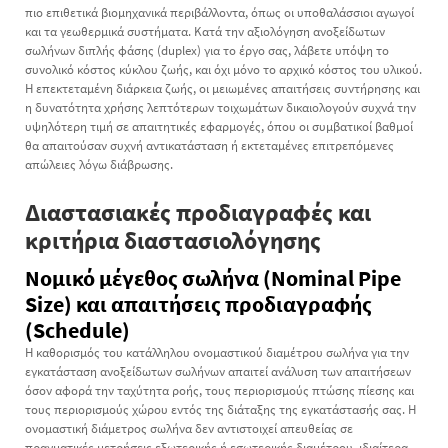
πιο επιθετικά βιομηχανικά περιβάλλοντα, όπως οι υποθαλάσσιοι αγωγοί
και τα γεωθερμικά συστήματα. Κατά την αξιολόγηση ανοξείδωτων
σωλήνων διπλής φάσης (duplex) για το έργο σας, λάβετε υπόψη το
συνολικό κόστος κύκλου ζωής, και όχι μόνο το αρχικό κόστος του υλικού.
Η επεκτεταμένη διάρκεια ζωής, οι μειωμένες απαιτήσεις συντήρησης και
η δυνατότητα χρήσης λεπτότερων τοιχωμάτων δικαιολογούν συχνά την
υψηλότερη τιμή σε απαιτητικές εφαρμογές, όπου οι συμβατικοί βαθμοί
θα απαιτούσαν συχνή αντικατάσταση ή εκτεταμένες επιτρεπόμενες
απώλειες λόγω διάβρωσης.
Διαστασιακές προδιαγραφές και
κριτήρια διαστασιολόγησης
Νομικό μέγεθος σωλήνα (Nominal Pipe
Size) και απαιτήσεις προδιαγραφής
(Schedule)
Η καθορισμός του κατάλληλου ονομαστικού διαμέτρου σωλήνα για την
εγκατάσταση ανοξείδωτων σωλήνων απαιτεί ανάλυση των απαιτήσεων
όσον αφορά την ταχύτητα ροής, τους περιορισμούς πτώσης πίεσης και
τους περιορισμούς χώρου εντός της διάταξης της εγκατάστασής σας. Η
ονομαστική διάμετρος σωλήνα δεν αντιστοιχεί απευθείας σε
πραγματικές μετρήσεις εξωτερικής ή εσωτερικής διαμέτρου, ιδιαίτερα