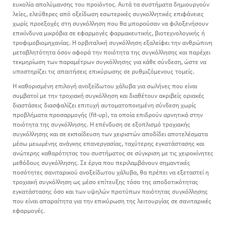
ευκολία απολύμανσης του προϊόντος. Αυτά τα συστήματα δημιουργούν
λείες, ελεύθερες από οξείδωση εσωτερικές συγκολλητικές επιφάνειες
χωρίς προεξοχές στη συγκόλληση που θα μπορούσαν να φιλοξενήσουν
επικίνδυνα μικρόβια σε εφαρμογές φαρμακευτικής, βιοτεχνολογικής ή
τροφιμοβιομηχανίας. Η ορβιταλική συγκόλληση εξαλείφει την ανθρώπινη
μεταβλητότητα όσον αφορά την ποιότητα της συγκόλλησης και παρέχει
τεκμηρίωση των παραμέτρων συγκόλλησης για κάθε σύνδεση, ώστε να
υποστηρίζει τις απαιτήσεις επικύρωσης σε ρυθμιζόμενους τομείς.
Η καθορισμένη επιλογή ανοξείδωτου χάλυβα για σωλήνες που είναι
συμβατοί με την τροχιακή συγκόλληση και διαθέτουν ακριβείς οριακές
διαστάσεις διασφαλίζει επιτυχή αυτοματοποιημένη σύνδεση χωρίς
προβλήματα προσαρμογής (fit-up), τα οποία επιδρούν αρνητικά στην
ποιότητα της συγκόλλησης. Η επένδυση σε εξοπλισμό τροχιακής
συγκόλλησης και σε εκπαίδευση των χειριστών αποδίδει αποτελέσματα
μέσω μειωμένης ανάγκης επανεργασίας, ταχύτερης εγκατάστασης και
ανώτερης καθαρότητας του συστήματος σε σύγκριση με τις χειροκίνητες
μεθόδους συγκόλλησης. Σε έργα που περιλαμβάνουν σημαντικές
ποσότητες σανιταρικού ανοξείδωτου χάλυβα, θα πρέπει να εξεταστεί η
τροχιακή συγκόλληση ως μέσο επίτευξης τόσο της αποδοτικότητας
εγκατάστασης όσο και των υψηλών προτύπων ποιότητας συγκόλλησης
που είναι απαραίτητα για την επικύρωση της λειτουργίας σε σανιταρικές
εφαρμογές.