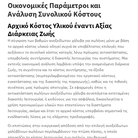
Οικονομικές Παράμετροι και
Ανάλυση Συνολικού Κόστους
Αρχικό Κόστος Υλικού έναντι Αξίας
Διάρκειας Ζωής
Η σύγκριση των βαθμών ανοξείδωτου χάλυβα για σωλήνες μόνο με βάση
το αρχικό κόστος υλικού οδηγεί συχνά σε υποβέλτιστες επιλογές που
αυξάνουν το συνολικό κόστος κατοχής λόγω πρόωρης αντικατάστασης,
υπερβολικής συντήρησης ή διακοπής λειτουργίας του συστήματος. Μια
εκτενής οικονομική ανάλυση λαμβάνει υπόψη την αναμενόμενη διάρκεια
ζωής, τη συχνότητα και το κόστος συντήρησης, τα έξοδα
αντικατάστασης (συμπεριλαμβανομένου του εργατικού κόστους
εγκατάστασης και της διακοπής της παραγωγής), καθώς και τις πιθανές
συνέπειες μιας πρόωρης αποτυχίας. Σε εφαρμογές όπου η
αντικατάσταση σωλήνων ανοξείδωτου χάλυβα συνεπάγεται εκτεταμένες
διακοπές λειτουργίας ή κινδύνους για την ασφάλεια, δικαιολογείται η
χρήση προνομιούχων υλικών που επεκτείνουν τα διαστήματα
λειτουργίας, ακόμα και όταν το αρχικό κόστος υπερβαίνει σημαντικά τις
εναλλακτικές λύσεις με τις ελάχιστες προδιαγραφές.
Οι επιπτώσεις στην ενεργειακή απόδοση από την επιλογή ανοξείδωτων
χαλύβδινων σωλήνων περιλαμβάνουν την πτώση πίεσης, η οποία
επηρεάζει το κόστος λειτουργίας των αντλιών, την θερμική