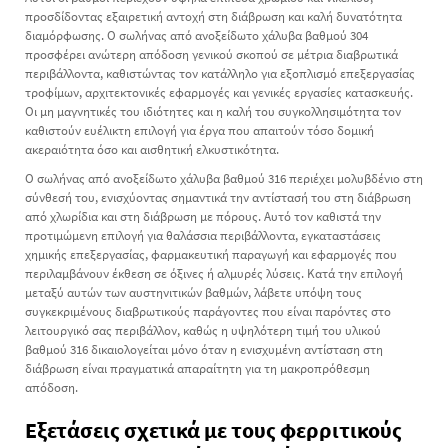
προσδίδοντας εξαιρετική αντοχή στη διάβρωση και καλή δυνατότητα
διαμόρφωσης. Ο σωλήνας από ανοξείδωτο χάλυβα βαθμού 304
προσφέρει ανώτερη απόδοση γενικού σκοπού σε μέτρια διαβρωτικά
περιβάλλοντα, καθιστώντας τον κατάλληλο για εξοπλισμό επεξεργασίας
τροφίμων, αρχιτεκτονικές εφαρμογές και γενικές εργασίες κατασκευής.
Οι μη μαγνητικές του ιδιότητες και η καλή του συγκολλησιμότητα τον
καθιστούν ευέλικτη επιλογή για έργα που απαιτούν τόσο δομική
ακεραιότητα όσο και αισθητική ελκυστικότητα.
Ο σωλήνας από ανοξείδωτο χάλυβα βαθμού 316 περιέχει μολυβδένιο στη
σύνθεσή του, ενισχύοντας σημαντικά την αντίστασή του στη διάβρωση
από χλωρίδια και στη διάβρωση με πόρους. Αυτό τον καθιστά την
προτιμώμενη επιλογή για θαλάσσια περιβάλλοντα, εγκαταστάσεις
χημικής επεξεργασίας, φαρμακευτική παραγωγή και εφαρμογές που
περιλαμβάνουν έκθεση σε όξινες ή αλμυρές λύσεις. Κατά την επιλογή
μεταξύ αυτών των αυστηνιτικών βαθμών, λάβετε υπόψη τους
συγκεκριμένους διαβρωτικούς παράγοντες που είναι παρόντες στο
λειτουργικό σας περιβάλλον, καθώς η υψηλότερη τιμή του υλικού
βαθμού 316 δικαιολογείται μόνο όταν η ενισχυμένη αντίσταση στη
διάβρωση είναι πραγματικά απαραίτητη για τη μακροπρόθεσμη
απόδοση.
Εξετάσεις σχετικά με τους φερριτικούς