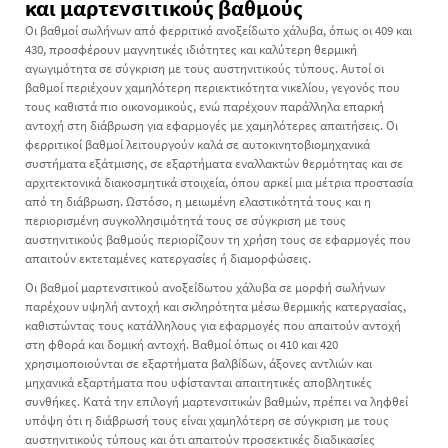
και μαρτενσιτικούς βαθμούς
Οι βαθμοί σωλήνων από φερριτικό ανοξείδωτο χάλυβα, όπως οι 409 και
430, προσφέρουν μαγνητικές ιδιότητες και καλύτερη θερμική
αγωγιμότητα σε σύγκριση με τους αυστηνιτικούς τύπους. Αυτοί οι
βαθμοί περιέχουν χαμηλότερη περιεκτικότητα νικελίου, γεγονός που
τους καθιστά πιο οικονομικούς, ενώ παρέχουν παράλληλα επαρκή
αντοχή στη διάβρωση για εφαρμογές με χαμηλότερες απαιτήσεις. Οι
φερριτικοί βαθμοί λειτουργούν καλά σε αυτοκινητοβιομηχανικά
συστήματα εξάτμισης, σε εξαρτήματα εναλλακτών θερμότητας και σε
αρχιτεκτονικά διακοσμητικά στοιχεία, όπου αρκεί μια μέτρια προστασία
από τη διάβρωση. Ωστόσο, η μειωμένη ελαστικότητά τους και η
περιορισμένη συγκολλησιμότητά τους σε σύγκριση με τους
αυστηνιτικούς βαθμούς περιορίζουν τη χρήση τους σε εφαρμογές που
απαιτούν εκτεταμένες κατεργασίες ή διαμορφώσεις.
Οι βαθμοί μαρτενσιτικού ανοξείδωτου χάλυβα σε μορφή σωλήνων
παρέχουν υψηλή αντοχή και σκληρότητα μέσω θερμικής κατεργασίας,
καθιστώντας τους κατάλληλους για εφαρμογές που απαιτούν αντοχή
στη φθορά και δομική αντοχή. Βαθμοί όπως οι 410 και 420
χρησιμοποιούνται σε εξαρτήματα βαλβίδων, άξονες αντλιών και
μηχανικά εξαρτήματα που υφίστανται απαιτητικές αποβλητικές
συνθήκες. Κατά την επιλογή μαρτενσιτικών βαθμών, πρέπει να ληφθεί
υπόψη ότι η διάβρωσή τους είναι χαμηλότερη σε σύγκριση με τους
αυστηνιτικούς τύπους και ότι απαιτούν προσεκτικές διαδικασίες