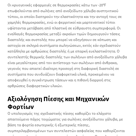
Οι κρυογενικές εφαρμογές σε θερμοκρασίες κάτω των -20°F
επωφελούνται από σωλήνες από ανοξείδωτο χάλυβα αυστηνιτικού
τύπου, οι οποίοι διατηρούν την ελαστικότητα και την αντοχή τους σε
χαμηλές θερμοκρασίες, ενώ οι φερριτικοί και μαρτενσιτικοί τύποι
υφίστανται μετάβαση από πλαστική σε εύθραυστη συμπεριφορά. Οι
εναλλαγές θερμοκρασίας μεταξύ ακραίων τιμών δημιουργούν τάσεις
διαστολής και συστολής που μπορεί να οδηγήσουν σε κόπωση και
αστοχία σε σκληρά συστήματα σωληνώσεων, εκτός εάν σχεδιαστούν
κατάλληλα με αρθρώσεις διαστολής ή με επαρκή ευελαστικότητα. Ο
συντελεστής θερμικής διαστολής των σωλήνων από ανοξείδωτο χάλυβα
είναι μεγαλύτερος από τον αντίστοιχο των σωλήνων από άνθρακα,
γεγονός που απαιτεί ιδιαίτερη προσοχή στη διαφορική διαστολή σε
συστήματα που συνδυάζουν διαφορετικά υλικά, προκειμένου να
αποφευχθεί η συγκέντρωση τάσεων και η πιθανή διαρροή στις
αρθρώσεις διαφορετικών υλικών.
Αξιολόγηση Πίεσης και Μηχανικών
Φορτίων
Ο υπολογισμός της σχεδιαστικής πίεσης καθορίζει το ελάχιστο
απαιτούμενο πάχος τοιχώματος για σωλήνες ανοξείδωτου χάλυβα, με
βάση τα φορτία εσωτερικής ή εξωτερικής πίεσης,
συμπεριλαμβανομένων των συντελεστών ασφαλείας που καθορίζονται