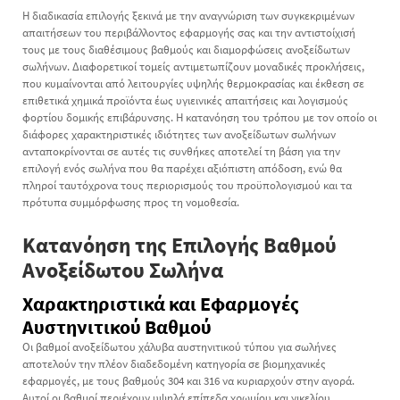
Η διαδικασία επιλογής ξεκινά με την αναγνώριση των συγκεκριμένων
απαιτήσεων του περιβάλλοντος εφαρμογής σας και την αντιστοίχισή
τους με τους διαθέσιμους βαθμούς και διαμορφώσεις ανοξείδωτων
σωλήνων. Διαφορετικοί τομείς αντιμετωπίζουν μοναδικές προκλήσεις,
που κυμαίνονται από λειτουργίες υψηλής θερμοκρασίας και έκθεση σε
επιθετικά χημικά προϊόντα έως υγιεινικές απαιτήσεις και λογισμούς
φορτίου δομικής επιβάρυνσης. Η κατανόηση του τρόπου με τον οποίο οι
διάφορες χαρακτηριστικές ιδιότητες των ανοξείδωτων σωλήνων
ανταποκρίνονται σε αυτές τις συνθήκες αποτελεί τη βάση για την
επιλογή ενός σωλήνα που θα παρέχει αξιόπιστη απόδοση, ενώ θα
πληροί ταυτόχρονα τους περιορισμούς του προϋπολογισμού και τα
πρότυπα συμμόρφωσης προς τη νομοθεσία.
Κατανόηση της Επιλογής Βαθμού
Ανοξείδωτου Σωλήνα
Χαρακτηριστικά και Εφαρμογές
Αυστηνιτικού Βαθμού
Οι βαθμοί ανοξείδωτου χάλυβα αυστηνιτικού τύπου για σωλήνες
αποτελούν την πλέον διαδεδομένη κατηγορία σε βιομηχανικές
εφαρμογές, με τους βαθμούς 304 και 316 να κυριαρχούν στην αγορά.
Αυτοί οι βαθμοί περιέχουν υψηλά επίπεδα χρωμίου και νικελίου,