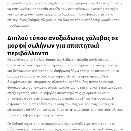
συγκόλλησης για να αποφευχθεί η δημιουργία ρωγμών. Η επιλογή πρέπει
να επιτυγχάνει ισορροπία μεταξύ των απαιτήσεων μηχανικής αντοχής
και των αναγκών προστασίας από διάβρωση, διασφαλίζοντας ότι ο
επιλεγμένος βαθμός πληροί και τα δύο κριτήρια απόδοσης χωρίς υπερ-
προδιαγραφή.
Διπλού τύπου ανοξείδωτος χάλυβας σε
μορφή σωλήνων για απαιτητικά
περιβάλλοντα
Οι σωλήνες από διπλής φάσης ανοξείδωτο χάλυβα συνδυάζουν
αυστηνιτική και φερριτική μικροδομή, προσφέροντας ανώτερη αντοχή
και βελτιωμένη αντίσταση σε διάβρωση λόγω τάσης σε σύγκριση με τις
συμβατικές αυστηνιτικές κατηγορίες. Αυτά τα προηγμένα υλικά
διακρίνονται σε υπεράκτιες πλατφόρμες εξόρυξης πετρελαίου και
φυσικού αερίου, εγκαταστάσεις αφαλάτωσης και χημικές εγκαταστάσεις
επεξεργασίας, όπου οι υψηλές συγκεντρώσεις χλωριόντων και οι
μηχανικές φορτίσεις δημιουργούν ακραίες συνθήκες λειτουργίας. Η
διφασική δομή επιτρέπει τη μείωση του πάχους του τοιχώματος σε
εφαρμογές υψηλής πίεσης, με δυνατότητα μείωσης του κόστους υλικού,
παρά την υψηλότερη τιμή ανά κιλό.
Οι βαθμοί super duplex παρέχουν ακόμη μεγαλύτερη αντίσταση στη
διάβρωση και μεγαλύτερη αντοχή, καθιστώντας τους κατάλληλους για τα