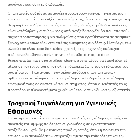
μολύνουν ευαίσθητες διαδικασίες.
Οι μηχανικές συζεύξεις με αυλάκι προσφέρουν γρήγορη εγκατάσταση
και ενσωματωμένη ευελιξία του συστήματος, ώστε να αντιμετωπίζεται η
θερμική διαστολή και οι μικρές αταιριασίες. Αυτές οι μέθοδοι σύνδεσης
είναι κατάλληλες για σωληνώσεις από ανοξείδωτο χάλυβα που απαιτούν
συχνές τροποποιήσεις ή για σωληνώσεις που εγκαθίστανται σε σεισμικές
ζώνες, όπου επωφελούνται από τις εύκαμπτες συνδέσεις. Η επιλογή του
υλικού του ελαστικού δακτυλίου (gasket) στις μηχανικές συζεύξεις
πρέπει να λαμβάνει υπόψη τη χημική συμβατότητα, τα όρια
θερμοκρασίας και τις κατατάξεις πίεσης, προκειμένου να διασφαλιστεί
αξιόπιστη στεγανοποίηση σε όλη τη διάρκεια ζωής του σχεδιασμού του
συστήματος. Η κατανόηση των ορίων απόδοσης των μηχανικών
αρθρώσεων σε σύγκριση με τη συγκόλληση καθοδηγεί την κατάλληλη
εφαρμογή τους σε συστατικά του συστήματος, όπου οι ιδιότητές τους
προσφέρουν πλεονεκτήματα χωρίς να θέτουν σε κίνδυνο την αξιοπιστία.
Τροχιακή Συγκόλληση για Υγιεινικές
Εφαρμογές
Τα αυτοματοποιημένα συστήματα ορβιταλικής συγκόλλησης παρέχουν
συνεπείς και υψηλής ποιότητας συγκολλήσεις σε εγκαταστάσεις
ανοξείδωτου χάλυβα με υγιεινές προδιαγραφές, όπου η ποιότητα των
εσωτερικών συγκολλήσεων επηρεάζει άμεσα την καθαρότητα και την