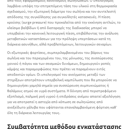
από τους εφαρμόσιμους κανονισμούς σωληνώσεων. Ο υπολογισμός
λαμβάνει υπόψη την επιτρεπόμενη τάση του υλικού στη θερμοκρασία
σχεδιασμού, την εξωτερική διάμετρο του σωλήνα και τον συντελεστή
απόδοσης της συγκόλλησης για συγκολλητές κατασκευές. Η πίεση
κρούσης (surge pressure) που προκαλείται από την εκκίνηση αντλιών, το
κλείσιμο βαλβίδων ή από διαταραχές της διαδικασίας μπορεί να
υπερβαίνει την κανονική λειτουργική πίεση, επιβάλλοντας την ανάλυση
μεταβατικών καταστάσεων για την πρόληψη υπερτάσεων κατά τη
διάρκεια ασυνήθων, αλλά προβλεπόμενων, λειτουργικών σεναρίων.
Οι εξωτερικές φορτίσεις, συμπεριλαμβανομένου του βάρους του
σωλήνα και του περιεχομένου του, της μόνωσης, της συσσώρευσης
χιονιού ή πάγου και των σεισμικών δυνάμεων, δημιουργούν ροπές
κάμψης και παραμορφώσεις που πρέπει να παραμένουν εντός
αποδεκτών ορίων. Οι υπολογισμοί του ανοίγματος μεταξύ των
στηρίξεων αποτρέπουν υπερβολική καμπύλωση που θα μπορούσε να
δημιουργήσει χαμηλά σημεία για συσσώρευση συμπυκνώματος ή
θαλάμους ατμού σε υγρά συστήματα. Η δόνηση από περιστρεφόμενο
εξοπλισμό, παλμική ροή υγρού ή επιδράσεις ανέμου απαιτεί αξιολόγηση
για να αποτραπεί η αστοχία από κόπωση σε σωληνώσεις από
ανοξείδωτο χάλυβα που υφίστανται επαναλαμβανόμενη φόρτιση καθ’
όλη τη διάρκεια λειτουργίας τους.
Συμβατότητα μεθόδου εγκατάστασης