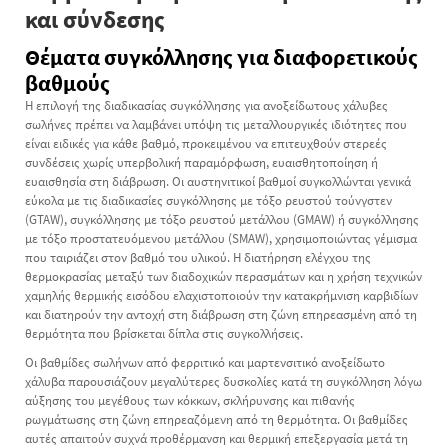
και σύνδεσης
Θέματα συγκόλλησης για διαφορετικούς
βαθμούς
Η επιλογή της διαδικασίας συγκόλλησης για ανοξείδωτους χάλυβες
σωλήνες πρέπει να λαμβάνει υπόψη τις μεταλλουργικές ιδιότητες που
είναι ειδικές για κάθε βαθμό, προκειμένου να επιτευχθούν στερεές
συνδέσεις χωρίς υπερβολική παραμόρφωση, ευαισθητοποίηση ή
ευαισθησία στη διάβρωση. Οι αυστηνιτικοί βαθμοί συγκολλώνται γενικά
εύκολα με τις διαδικασίες συγκόλλησης με τόξο ρευστού τούνγστεν
(GTAW), συγκόλλησης με τόξο ρευστού μετάλλου (GMAW) ή συγκόλλησης
με τόξο προστατευόμενου μετάλλου (SMAW), χρησιμοποιώντας γέμισμα
που ταιριάζει στον βαθμό του υλικού. Η διατήρηση ελέγχου της
θερμοκρασίας μεταξύ των διαδοχικών περασμάτων και η χρήση τεχνικών
χαμηλής θερμικής εισόδου ελαχιστοποιούν την κατακρήμνιση καρβιδίων
και διατηρούν την αντοχή στη διάβρωση στη ζώνη επηρεασμένη από τη
θερμότητα που βρίσκεται δίπλα στις συγκολλήσεις.
Οι βαθμίδες σωλήνων από φερριτικό και μαρτενσιτικό ανοξείδωτο
χάλυβα παρουσιάζουν μεγαλύτερες δυσκολίες κατά τη συγκόλληση λόγω
αύξησης του μεγέθους των κόκκων, σκλήρυνσης και πιθανής
ρωγμάτωσης στη ζώνη επηρεαζόμενη από τη θερμότητα. Οι βαθμίδες
αυτές απαιτούν συχνά προθέρμανση και θερμική επεξεργασία μετά τη