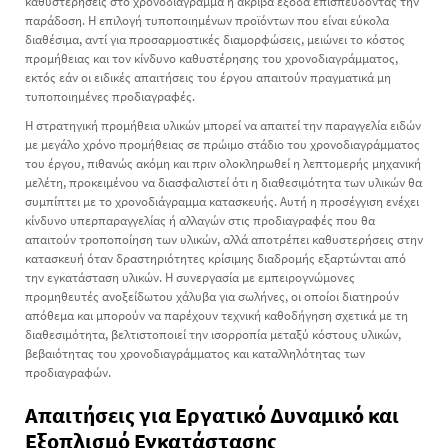
καθυστερήσεις στο χρονοδιάγραμμα ή ακριβά έξοδα επισπεύδοντας την
παράδοση. Η επιλογή τυποποιημένων προϊόντων που είναι εύκολα
διαθέσιμα, αντί για προσαρμοστικές διαμορφώσεις, μειώνει το κόστος
προμήθειας και τον κίνδυνο καθυστέρησης του χρονοδιαγράμματος,
εκτός εάν οι ειδικές απαιτήσεις του έργου απαιτούν πραγματικά μη
τυποποιημένες προδιαγραφές.
Η στρατηγική προμήθεια υλικών μπορεί να απαιτεί την παραγγελία ειδών
με μεγάλο χρόνο προμήθειας σε πρώιμο στάδιο του χρονοδιαγράμματος
του έργου, πιθανώς ακόμη και πριν ολοκληρωθεί η λεπτομερής μηχανική
μελέτη, προκειμένου να διασφαλιστεί ότι η διαθεσιμότητα των υλικών θα
συμπίπτει με το χρονοδιάγραμμα κατασκευής. Αυτή η προσέγγιση ενέχει
κίνδυνο υπερπαραγγελίας ή αλλαγών στις προδιαγραφές που θα
απαιτούν τροποποίηση των υλικών, αλλά αποτρέπει καθυστερήσεις στην
κατασκευή όταν δραστηριότητες κρίσιμης διαδρομής εξαρτώνται από
την εγκατάσταση υλικών. Η συνεργασία με εμπειρογνώμονες
προμηθευτές ανοξείδωτου χάλυβα για σωλήνες, οι οποίοι διατηρούν
απόθεμα και μπορούν να παρέχουν τεχνική καθοδήγηση σχετικά με τη
διαθεσιμότητα, βελτιστοποιεί την ισορροπία μεταξύ κόστους υλικών,
βεβαιότητας του χρονοδιαγράμματος και καταλληλότητας των
προδιαγραφών.
Απαιτήσεις για Εργατικό Δυναμικό και
Εξοπλισμό Εγκατάστασης