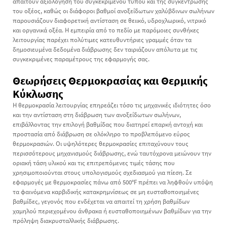
απαιτούν αξιολόγηση του συγκεκριμένου τύπου και της συγκέντρωσης
του οξέος, καθώς οι διάφοροι βαθμοί ανοξείδωτων χαλύβδινων σωλήνων
παρουσιάζουν διαφορετική αντίσταση σε θειικό, υδροχλωρικό, νιτρικό
και οργανικά οξέα. Η εμπειρία από το πεδίο με παρόμοιες συνθήκες
λειτουργίας παρέχει πολύτιμες κατευθυντήριες γραμμές όταν τα
δημοσιευμένα δεδομένα διάβρωσης δεν ταιριάζουν απόλυτα με τις
συγκεκριμένες παραμέτρους της εφαρμογής σας.
Θεωρήσεις Θερμοκρασίας και Θερμικής
Κύκλωσης
Η θερμοκρασία λειτουργίας επηρεάζει τόσο τις μηχανικές ιδιότητες όσο
και την αντίσταση στη διάβρωση των ανοξείδωτων σωλήνων,
επιβάλλοντας την επιλογή βαθμίδας που διατηρεί επαρκή αντοχή και
προστασία από διάβρωση σε ολόκληρο το προβλεπόμενο εύρος
θερμοκρασιών. Οι υψηλότερες θερμοκρασίες επιταχύνουν τους
περισσότερους μηχανισμούς διάβρωσης, ενώ ταυτόχρονα μειώνουν την
οριακή τάση υλικού και τις επιτρεπόμενες τιμές τάσης που
χρησιμοποιούνται στους υπολογισμούς σχεδιασμού για πίεση. Σε
εφαρμογές με θερμοκρασίες πάνω από 500°F πρέπει να ληφθούν υπόψη
τα φαινόμενα καρβιδικής κατακρημνίσεως σε μη ευσταθοποιημένες
βαθμίδες, γεγονός που ενδέχεται να απαιτεί τη χρήση βαθμίδων
χαμηλού περιεχομένου άνθρακα ή ευσταθοποιημένων βαθμίδων για την
πρόληψη διακρυσταλλικής διάβρωσης.