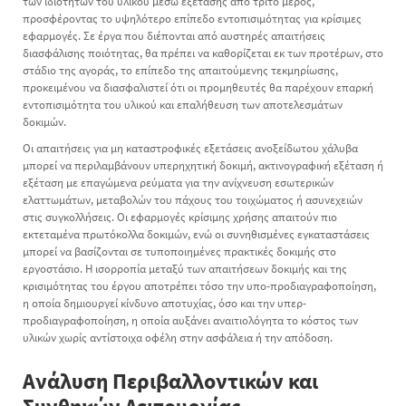
των ιδιοτήτων του υλικού μέσω εξέτασης από τρίτο μέρος,
προσφέροντας το υψηλότερο επίπεδο εντοπισιμότητας για κρίσιμες
εφαρμογές. Σε έργα που διέπονται από αυστηρές απαιτήσεις
διασφάλισης ποιότητας, θα πρέπει να καθορίζεται εκ των προτέρων, στο
στάδιο της αγοράς, το επίπεδο της απαιτούμενης τεκμηρίωσης,
προκειμένου να διασφαλιστεί ότι οι προμηθευτές θα παρέχουν επαρκή
εντοπισιμότητα του υλικού και επαλήθευση των αποτελεσμάτων
δοκιμών.
Οι απαιτήσεις για μη καταστροφικές εξετάσεις ανοξείδωτου χάλυβα
μπορεί να περιλαμβάνουν υπερηχητική δοκιμή, ακτινογραφική εξέταση ή
εξέταση με επαγώμενα ρεύματα για την ανίχνευση εσωτερικών
ελαττωμάτων, μεταβολών του πάχους του τοιχώματος ή ασυνεχειών
στις συγκολλήσεις. Οι εφαρμογές κρίσιμης χρήσης απαιτούν πιο
εκτεταμένα πρωτόκολλα δοκιμών, ενώ οι συνηθισμένες εγκαταστάσεις
μπορεί να βασίζονται σε τυποποιημένες πρακτικές δοκιμής στο
εργοστάσιο. Η ισορροπία μεταξύ των απαιτήσεων δοκιμής και της
κρισιμότητας του έργου αποτρέπει τόσο την υπο-προδιαγραφοποίηση,
η οποία δημιουργεί κίνδυνο αποτυχίας, όσο και την υπερ-
προδιαγραφοποίηση, η οποία αυξάνει αναιτιολόγητα το κόστος των
υλικών χωρίς αντίστοιχα οφέλη στην ασφάλεια ή την απόδοση.
Ανάλυση Περιβαλλοντικών και