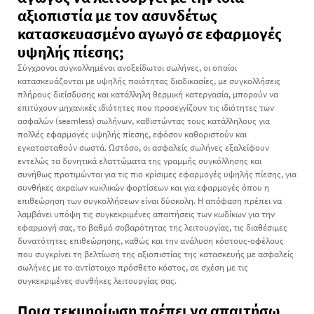
αξιοπιστία με τον ασυνδέτως
κατασκευασμένο αγωγό σε εφαρμογές
υψηλής πίεσης;
Σύγχρονοι συγκολλημένοι ανοξείδωτοι σωλήνες, οι οποίοι
κατασκευάζονται με υψηλής ποιότητας διαδικασίες, με συγκολλήσεις
πλήρους διείσδυσης και κατάλληλη θερμική κατεργασία, μπορούν να
επιτύχουν μηχανικές ιδιότητες που προσεγγίζουν τις ιδιότητες των
ασφαλών (seamless) σωλήνων, καθιστώντας τους κατάλληλους για
πολλές εφαρμογές υψηλής πίεσης, εφόσον καθοριστούν και
εγκατασταθούν σωστά. Ωστόσο, οι ασφαλείς σωλήνες εξαλείφουν
εντελώς τα δυνητικά ελαττώματα της γραμμής συγκόλλησης και
συνήθως προτιμώνται για τις πιο κρίσιμες εφαρμογές υψηλής πίεσης, για
συνθήκες ακραίων κυκλικών φορτίσεων και για εφαρμογές όπου η
επιθεώρηση των συγκολλήσεων είναι δύσκολη. Η απόφαση πρέπει να
λαμβάνει υπόψη τις συγκεκριμένες απαιτήσεις των κωδίκων για την
εφαρμογή σας, το βαθμό σοβαρότητας της λειτουργίας, τις διαθέσιμες
δυνατότητες επιθεώρησης, καθώς και την ανάλυση κόστους-οφέλους
που συγκρίνει τη βελτίωση της αξιοπιστίας της κατασκευής με ασφαλείς
σωλήνες με το αντίστοιχο πρόσθετο κόστος, σε σχέση με τις
συγκεκριμένες συνθήκες λειτουργίας σας.
Ποια τεκμηρίωση πρέπει να απαιτήσω