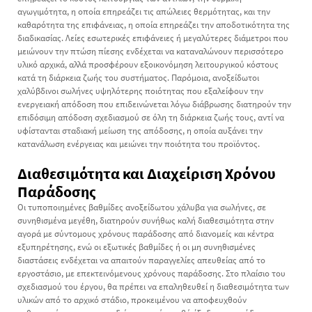
αγωγιμότητα, η οποία επηρεάζει τις απώλειες θερμότητας, και την
καθαρότητα της επιφάνειας, η οποία επηρεάζει την αποδοτικότητα της
διαδικασίας. Λείες εσωτερικές επιφάνειες ή μεγαλύτερες διάμετροι που
μειώνουν την πτώση πίεσης ενδέχεται να καταναλώνουν περισσότερο
υλικό αρχικά, αλλά προσφέρουν εξοικονόμηση λειτουργικού κόστους
κατά τη διάρκεια ζωής του συστήματος. Παρόμοια, ανοξείδωτοι
χαλύβδινοι σωλήνες υψηλότερης ποιότητας που εξαλείφουν την
ενεργειακή απόδοση που επιδεινώνεται λόγω διάβρωσης διατηρούν την
επιδόσιμη απόδοση σχεδιασμού σε όλη τη διάρκεια ζωής τους, αντί να
υφίστανται σταδιακή μείωση της απόδοσης, η οποία αυξάνει την
κατανάλωση ενέργειας και μειώνει την ποιότητα του προϊόντος.
Διαθεσιμότητα και Διαχείριση Χρόνου
Παράδοσης
Οι τυποποιημένες βαθμίδες ανοξείδωτου χάλυβα για σωλήνες, σε
συνηθισμένα μεγέθη, διατηρούν συνήθως καλή διαθεσιμότητα στην
αγορά με σύντομους χρόνους παράδοσης από διανομείς και κέντρα
εξυπηρέτησης, ενώ οι εξωτικές βαθμίδες ή οι μη συνηθισμένες
διαστάσεις ενδέχεται να απαιτούν παραγγελίες απευθείας από το
εργοστάσιο, με επεκτεινόμενους χρόνους παράδοσης. Στο πλαίσιο του
σχεδιασμού του έργου, θα πρέπει να επαληθευθεί η διαθεσιμότητα των
υλικών από το αρχικό στάδιο, προκειμένου να αποφευχθούν