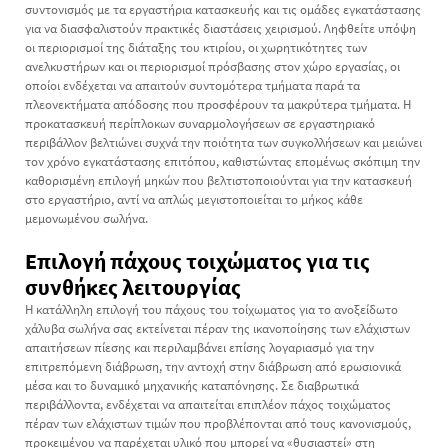
συντονισμός με τα εργαστήρια κατασκευής και τις ομάδες εγκατάστασης
για να διασφαλιστούν πρακτικές διαστάσεις χειρισμού. Ληφθείτε υπόψη
οι περιορισμοί της διάταξης του κτιρίου, οι χωρητικότητες των
ανελκυστήρων και οι περιορισμοί πρόσβασης στον χώρο εργασίας, οι
οποίοι ενδέχεται να απαιτούν συντομότερα τμήματα παρά τα
πλεονεκτήματα απόδοσης που προσφέρουν τα μακρύτερα τμήματα. Η
προκατασκευή περίπλοκων συναρμολογήσεων σε εργαστηριακό
περιβάλλον βελτιώνει συχνά την ποιότητα των συγκολλήσεων και μειώνει
τον χρόνο εγκατάστασης επιτόπου, καθιστώντας επομένως σκόπιμη την
καθορισμένη επιλογή μηκών που βελτιστοποιούνται για την κατασκευή
στο εργαστήριο, αντί να απλώς μεγιστοποιείται το μήκος κάθε
μεμονωμένου σωλήνα.
Επιλογή πάχους τοιχώματος για τις
συνθήκες λειτουργίας
Η κατάλληλη επιλογή του πάχους του τοίχωματος για το ανοξείδωτο
χάλυβα σωλήνα σας εκτείνεται πέραν της ικανοποίησης των ελάχιστων
απαιτήσεων πίεσης και περιλαμβάνει επίσης λογαριασμό για την
επιτρεπόμενη διάβρωση, την αντοχή στην διάβρωση από ερωσιονικά
μέσα και το δυναμικό μηχανικής καταπόνησης. Σε διαβρωτικά
περιβάλλοντα, ενδέχεται να απαιτείται επιπλέον πάχος τοιχώματος
πέραν των ελάχιστων τιμών που προβλέπονται από τους κανονισμούς,
προκειμένου να παρέχεται υλικό που μπορεί να «θυσιαστεί» στη