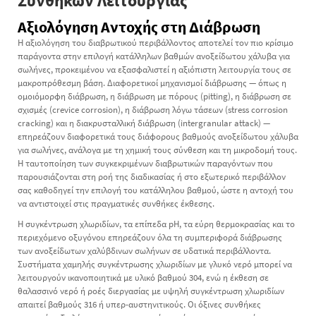
Συνθηκών Λειτουργίας
Αξιολόγηση Αντοχής στη Διάβρωση
Η αξιολόγηση του διαβρωτικού περιβάλλοντος αποτελεί τον πιο κρίσιμο
παράγοντα στην επιλογή κατάλληλων βαθμών ανοξείδωτου χάλυβα για
σωλήνες, προκειμένου να εξασφαλιστεί η αξιόπιστη λειτουργία τους σε
μακροπρόθεσμη βάση. Διαφορετικοί μηχανισμοί διάβρωσης — όπως η
ομοιόμορφη διάβρωση, η διάβρωση με πόρους (pitting), η διάβρωση σε
σχισμές (crevice corrosion), η διάβρωση λόγω τάσεων (stress corrosion
cracking) και η διακρυσταλλική διάβρωση (intergranular attack) —
επηρεάζουν διαφορετικά τους διάφορους βαθμούς ανοξείδωτου χάλυβα
για σωλήνες, ανάλογα με τη χημική τους σύνθεση και τη μικροδομή τους.
Η ταυτοποίηση των συγκεκριμένων διαβρωτικών παραγόντων που
παρουσιάζονται στη ροή της διαδικασίας ή στο εξωτερικό περιβάλλον
σας καθοδηγεί την επιλογή του κατάλληλου βαθμού, ώστε η αντοχή του
να αντιστοιχεί στις πραγματικές συνθήκες έκθεσης.
Η συγκέντρωση χλωριδίων, τα επίπεδα pH, τα εύρη θερμοκρασίας και το
περιεχόμενο οξυγόνου επηρεάζουν όλα τη συμπεριφορά διάβρωσης
των ανοξείδωτων χαλύβδινων σωλήνων σε υδατικά περιβάλλοντα.
Συστήματα χαμηλής συγκέντρωσης χλωριδίων με γλυκό νερό μπορεί να
λειτουργούν ικανοποιητικά με υλικό βαθμού 304, ενώ η έκθεση σε
θαλασσινό νερό ή ροές διεργασίας με υψηλή συγκέντρωση χλωριδίων
απαιτεί βαθμούς 316 ή υπερ-αυστηνιτικούς. Οι όξινες συνθήκες