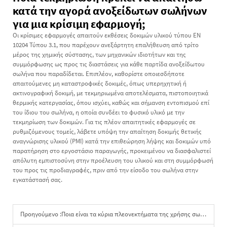
κατά την αγορά ανοξείδωτων σωλήνων
για μια κρίσιμη εφαρμογή;
Οι κρίσιμες εφαρμογές απαιτούν εκθέσεις δοκιμών υλικού τύπου EN
10204 Τύπου 3.1, που παρέχουν ανεξάρτητη επαλήθευση από τρίτο
μέρος της χημικής σύστασης, των μηχανικών ιδιοτήτων και της
συμμόρφωσης ως προς τις διαστάσεις για κάθε παρτίδα ανοξείδωτου
σωλήνα που παραδίδεται. Επιπλέον, καθορίστε οποιεσδήποτε
απαιτούμενες μη καταστροφικές δοκιμές, όπως υπερηχητική ή
ακτινογραφική δοκιμή, με τεκμηριωμένα αποτελέσματα, πιστοποιητικά
θερμικής κατεργασίας, όπου ισχύει, καθώς και σήμανση εντοπισμού επί
του ίδιου του σωλήνα, η οποία συνδέει το φυσικό υλικό με την
τεκμηρίωση των δοκιμών. Για τις πλέον απαιτητικές εφαρμογές σε
ρυθμιζόμενους τομείς, λάβετε υπόψη την απαίτηση δοκιμής θετικής
αναγνώρισης υλικού (PMI) κατά την επιθεώρηση λήψης και δοκιμών υπό
παρατήρηση στο εργοστάσιο παραγωγής, προκειμένου να διασφαλιστεί
απόλυτη εμπιστοσύνη στην προέλευση του υλικού και στη συμμόρφωσή
του προς τις προδιαγραφές, πριν από την είσοδο του σωλήνα στην
εγκατάστασή σας.
Προηγούμενο :
Ποια είναι τα κύρια πλεονεκτήματα της χρήσης σωλήνων από ανοξείδωτο χάλυβα στις εγκαταστάσεις ύδρευσης