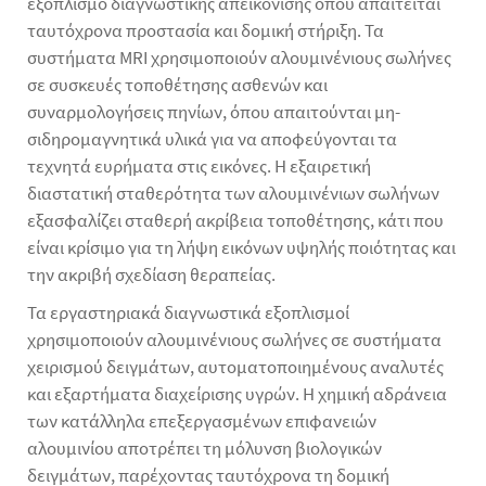
εξοπλισμό διαγνωστικής απεικόνισης όπου απαιτείται
ταυτόχρονα προστασία και δομική στήριξη. Τα
συστήματα MRI χρησιμοποιούν αλουμινένιους σωλήνες
σε συσκευές τοποθέτησης ασθενών και
συναρμολογήσεις πηνίων, όπου απαιτούνται μη-
σιδηρομαγνητικά υλικά για να αποφεύγονται τα
τεχνητά ευρήματα στις εικόνες. Η εξαιρετική
διαστατική σταθερότητα των αλουμινένιων σωλήνων
εξασφαλίζει σταθερή ακρίβεια τοποθέτησης, κάτι που
είναι κρίσιμο για τη λήψη εικόνων υψηλής ποιότητας και
την ακριβή σχεδίαση θεραπείας.
Τα εργαστηριακά διαγνωστικά εξοπλισμοί
χρησιμοποιούν αλουμινένιους σωλήνες σε συστήματα
χειρισμού δειγμάτων, αυτοματοποιημένους αναλυτές
και εξαρτήματα διαχείρισης υγρών. Η χημική αδράνεια
των κατάλληλα επεξεργασμένων επιφανειών
αλουμινίου αποτρέπει τη μόλυνση βιολογικών
δειγμάτων, παρέχοντας ταυτόχρονα τη δομική