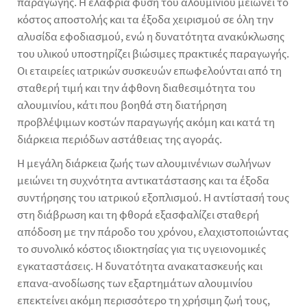
παραγωγής. Η ελαφριά φύση του αλουμινίου μειώνει το
κόστος αποστολής και τα έξοδα χειρισμού σε όλη την
αλυσίδα εφοδιασμού, ενώ η δυνατότητα ανακύκλωσης
του υλικού υποστηρίζει βιώσιμες πρακτικές παραγωγής.
Οι εταιρείες ιατρικών συσκευών επωφελούνται από τη
σταθερή τιμή και την άφθονη διαθεσιμότητα του
αλουμινίου, κάτι που βοηθά στη διατήρηση
προβλέψιμων κοστών παραγωγής ακόμη και κατά τη
διάρκεια περιόδων αστάθειας της αγοράς.
Η μεγάλη διάρκεια ζωής των αλουμινένιων σωλήνων
μειώνει τη συχνότητα αντικατάστασης και τα έξοδα
συντήρησης του ιατρικού εξοπλισμού. Η αντίστασή τους
στη διάβρωση και τη φθορά εξασφαλίζει σταθερή
απόδοση με την πάροδο του χρόνου, ελαχιστοποιώντας
το συνολικό κόστος ιδιοκτησίας για τις υγειονομικές
εγκαταστάσεις. Η δυνατότητα ανακατασκευής και
επανα-ανοδίωσης των εξαρτημάτων αλουμινίου
επεκτείνει ακόμη περισσότερο τη χρήσιμη ζωή τους,