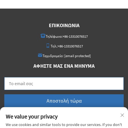
ΕΠΙΚΟΙΝΩΝΊΑ
Τηλέφωνο:
+86-13310076517
Τηλ.:
+86-13310076517
Ταχυδρομείο:
[email protected]
ΑΦΉΣΤΕ ΜΑΣ ΈΝΑ ΜΉΝΥΜΑ
Αποστολή τώρα
We value your privacy
We use cookies and similar tools to provide our services. If you don't