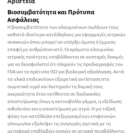
Αριστεία
Βιοσυμβατότητα και Πρότυπα
Ασφάλειας
Η βιοσυμβατότητα των αλουμινένιων σωλήνων τους
καθιστά ιδιαίτερα κατάλληλους για εφαρμογές ιατρικών
συσκευών όπου μπορεί να υπάρξει άμεση ή έμμεση
επαφή με ανθρώπινο ιστό. Οι κράματα αλουμινίου
ιατρικής ποιότητας υποβάλλονται σε αυστηρές δοκιμές
για να διασφαλιστεί ότι πληρούν τις προδιαγραφές του
FDA και τα πρότυπα ISO για βιολογική αξιολόγηση. Αυτά
τα υλικά επιδεικνύουν εξαιρετική αντίσταση στα
σωματικά υγρά και διατηρούν τη δομική τους
ακεραιότητα όταν εκτίθενται σε διαδικασίες
αποστείρωσης όπως η ακτινοβολία γάμμα, η οξείδωση
αιθυλενίου και η αποστείρωση με ατμό. Η μη τοξική
φύση των κατάλληλα επεξεργασμένων επιφανειών
αλουμινίου εξαλείφει τις ανησυχίες σχετικά με τη
μεταφορά επιβλαβών ουσιών σε ιατρικά περιβάλλοντα.