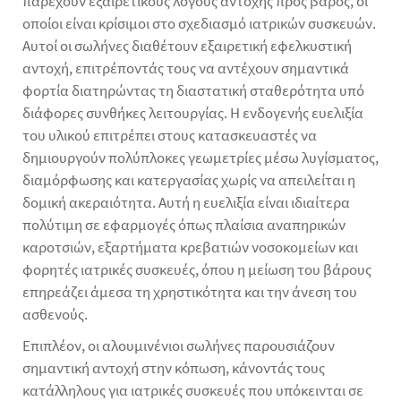
παρέχουν εξαιρετικούς λόγους αντοχής προς βάρος, οι
οποίοι είναι κρίσιμοι στο σχεδιασμό ιατρικών συσκευών.
Αυτοί οι σωλήνες διαθέτουν εξαιρετική εφελκυστική
αντοχή, επιτρέποντάς τους να αντέχουν σημαντικά
φορτία διατηρώντας τη διαστατική σταθερότητα υπό
διάφορες συνθήκες λειτουργίας. Η ενδογενής ευελιξία
του υλικού επιτρέπει στους κατασκευαστές να
δημιουργούν πολύπλοκες γεωμετρίες μέσω λυγίσματος,
διαμόρφωσης και κατεργασίας χωρίς να απειλείται η
δομική ακεραιότητα. Αυτή η ευελιξία είναι ιδιαίτερα
πολύτιμη σε εφαρμογές όπως πλαίσια αναπηρικών
καροτσιών, εξαρτήματα κρεβατιών νοσοκομείων και
φορητές ιατρικές συσκευές, όπου η μείωση του βάρους
επηρεάζει άμεσα τη χρηστικότητα και την άνεση του
ασθενούς.
Επιπλέον, οι αλουμινένιοι σωλήνες παρουσιάζουν
σημαντική αντοχή στην κόπωση, κάνοντάς τους
κατάλληλους για ιατρικές συσκευές που υπόκεινται σε