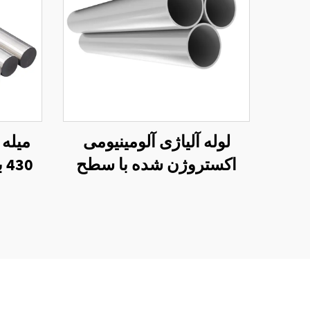
لوله آلیاژی آلومینیومی
میله 
اکستروژن شده با سطح
میل فینیش 7475
میلی‌متر