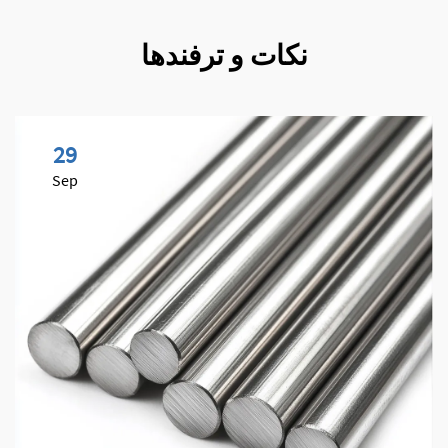
نکات و ترفندها
29
Sep