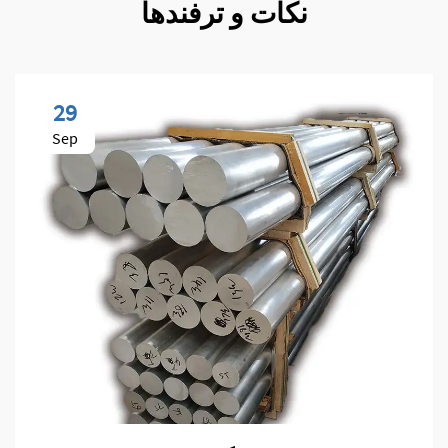
نکات و ترفندها
29
Sep