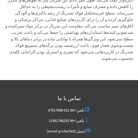
دایره‌وار کمک می‌کند. طول عمر بالای این متریال نیاز به تعویض‌های مکرر
را کاهش داده و مصرف منابع و تأثیرات زیست‌محیطی را به حداقل
می‌رساند. سطح غیرمتخلخل فولاد ضدزنگ از رشد باکتری‌ها و آلودگی
جلوگیری کرده و آن را برای کاربردهای صنایع غذایی، مراکز پزشکی و
اتاق‌های تمیز مناسب می‌کند. مقاومت این متریال در برابر مواد تمیزکننده و
ضدعفونی‌کننده‌ها استانداردهای بهداشتی را حفظ می‌کند و باعث تخریب
سطح نمی‌شود. این ویژگی‌ها همراه با توانایی ماده در برابر دماهای بالا و
شست‌وشوی فشار قوی، باعث ارزشمند بودن برگه‌های سیم‌پیچ فولاد
ضدزنگ در کاربردهایی می‌شود که تمیزی و استریل بودن الزاماتی کلیدی
محسوب می‌شوند.
تماس با ما
تلفن:
+86 021 67617888
تلفن:
+86 13381786235
ایمیل:
[email protected]