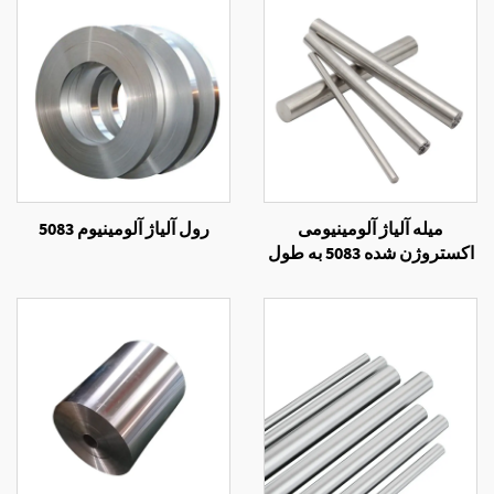
میله آلیاژ آلومینیومی
رول آلیاژ آلومینیوم 5083
اکستروژن شده 5083 به طول
مورد نیاز