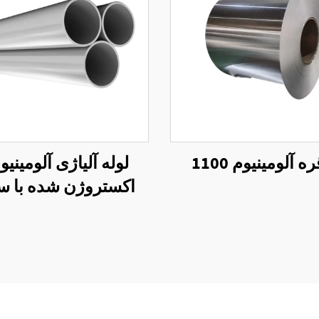
ه آلومینیوم 1100
لوله آلیاژی آلومینی
اکستروژن شده با 
میل فینیش 7475