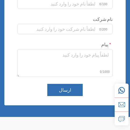
0/100
نام شرکت
0/200
پیام
0/1000
ارسال