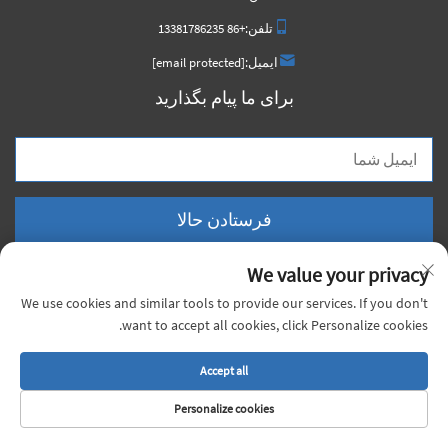
تلفن:
+86 13381786235
ایمیل:
[email protected]
برای ما پیام بگذارید
فرستادن حالا
We value your privacy
We use cookies and similar tools to provide our services. If you don't
want to accept all cookies, click Personalize cookies.
حق نشر © 2025 شرکت مواد شیمیایی شانگهای شیونگجی، محدوده. تمامی حقوق
محفوظ است. |
سیاست‌های حریم خصوصی
Accept all
Personalize cookies