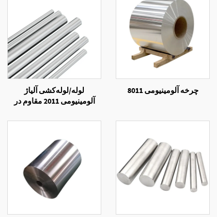
چرخه آلومینیومی 8011
لوله/لوله‌کشی آلیاژ
آلومینیومی 2011 مقاوم در
برابر خوردگی