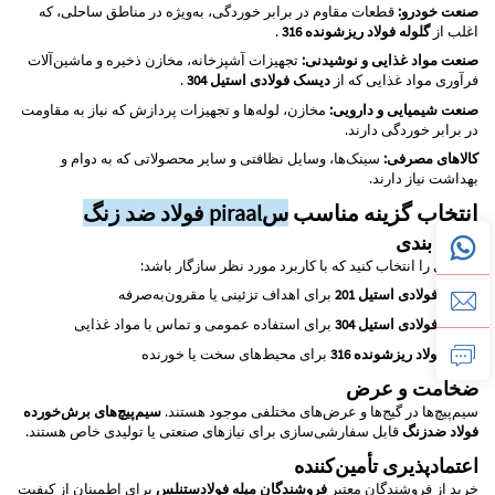
صنعت خودرو:
قطعات مقاوم در برابر خوردگی، به‌ویژه در مناطق ساحلی، که
اغلب از
گلوله فولاد ریزشونده 316
.
صنعت مواد غذایی و نوشیدنی:
تجهیزات آشپزخانه، مخازن ذخیره و ماشین‌آلات
فرآوری مواد غذایی که از
دیسک فولادی استیل 304
.
صنعت شیمیایی و دارویی:
مخازن، لوله‌ها و تجهیزات پردازش که نیاز به مقاومت
در برابر خوردگی دارند.
کالاهای مصرفی:
سینک‌ها، وسایل نظافتی و سایر محصولاتی که به دوام و
بهداشت نیاز دارند.
انتخاب گزینه مناسب
سpiraal فولاد ضد زنگ
دسته بندی
درجه‌ای را انتخاب کنید که با کاربرد مورد نظر سازگار باشد:
دیسک فولادی استیل 201
برای اهداف تزئینی یا مقرون‌به‌صرفه
دیسک فولادی استیل 304
برای استفاده عمومی و تماس با مواد غذایی
گلوله فولاد ریزشونده 316
برای محیط‌های سخت یا خورنده
ضخامت و عرض
سیم‌پیچ‌ها در گیج‌ها و عرض‌های مختلفی موجود هستند.
سیم‌پیچ‌های برش‌خورده
فولاد ضدزنگ
قابل سفارشی‌سازی برای نیازهای صنعتی یا تولیدی خاص هستند.
اعتمادپذیری تأمین‌کننده
خرید از فروشندگان معتبر
فروشندگان میله فولادستنلس
برای اطمینان از کیفیت