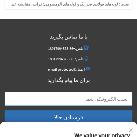
بعدی :
لوله‌های فولادی ضدزنگ و لوله‌های آلومینیومی: فرآیند، مقایسه عملکرد و راهنمای انتخاب
با ما تماس بگیرید
تلفن:
+86-18917994375
تلفن:
+86-18917994375
ایمیل:
[email protected]
برای ما پیام بگذارید
فرستادن حالا
We value your privacy