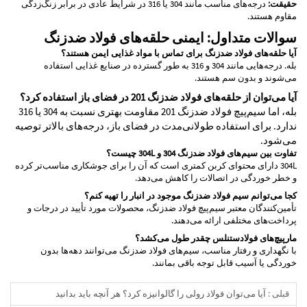
حقیقت:
درجه‌های مناسب مانند 304 یا 316 در شرایط عادی در برابر زنگ‌زدگی
مقاوم هستند.
سوالات متداول: ایمنی حلقه‌های فولاد ضدزنگ
آیا حلقه‌های فولاد ضدزنگ برای تماس با مواد غذایی ایمن هستند؟
بله. درجه‌هایی مانند 304 و 316 به طور گسترده در صنایع غذایی استفاده
می‌شوند و بدون سم هستند.
آیا می‌توان از حلقه‌های فولاد ضدزنگ 201 در فضای باز استفاده کرد؟
بله، اما سیم‌پیچ فولاد ضدزنگ 201 مقاومت بهتری نسبت به 304 یا 316
ندارد. برای استفاده طولانی‌مدت در فضای باز، درجه‌های بالاتر توصیه
می‌شود.
تفاوت بین سیم‌های فولاد ضدزنگ 304 و 304L چیست؟
304L دارای محتوای کربن کمتری است که آن را برای جوشکاری مناسب‌تر کرده
و خطر خوردگی در اتصالات را کاهش می‌دهد.
کجا می‌توانم سیم فولاد ضدزنگ موجود در انبار را تهیه کنم؟
تأمین‌کنندگان معتبر سیم‌پیچ فولاد ضدزنگ، محصولات مورد تأیید در درجات و
پرداخت‌های مختلفی ارائه می‌دهند.
مارپیچ‌های فولادستنلس چقدر طول می‌کشد؟
با نگهداری و رفتار مناسب، سیم‌های فولاد ضدزنگ می‌توانند دهه‌ها بدون
خوردگی یا آسیب قابل توجه باقی بمانند.
قبلی :
آیا می‌توان فولاد رولی را گالوانیزه کرد؟ هر آنچه باید بدانید