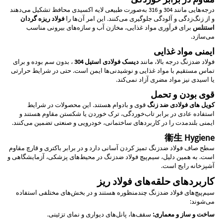
درجه‌هایی مانند 304 و 316 به‌صورت طبیعی لایه اکسیدی محافظ تشکیل می‌دهند
و از زنگ‌زدگی و آلودگی جلوگیری می‌کنند. این امر آن‌ها را
فولاد ریزه گردان
استنلس
برای فرآوری مواد غذایی، مخازن آب و سازه‌های بیرونی مناسب
می‌سازد.
ایمنی مواد غذایی
فولاد ضدزنگ درجه بالا، مانند
دیسک فولادی استیل 304
، بدون سم بوده و برای
تماس مستقیم با مواد غذایی و نوشیدنی‌ها ایمن است. حتی در شرایط حرارتی
یا اسیدی نیز مواد مضری آزاد نمی‌کند.
قوی بودن و تحمل
کویل های فولادی ضد زنگ
قوی و بادوام هستند. این محصولات در شرایط
استفاده عادی در برابر تاب‌خوردگی، ترک خوردن یا شکستن مقاوم هستند و
ایمنی بلندمدت را در کاربردهای ساختمانی، خودرویی و صنعتی تضمین می‌کنند.
衞生 Hygiene
سطح صاف فولاد ضدزنگ تمیز کردن آسانی دارد و در برابر باکتری و قارچ مقاوم
است. به همین دلیل، سیم‌پیچ فولاد ضدزنگ در محیط‌های پزشکی، آزمایشگاهی و
آشپزخانه رایج است.
کاربردهای حلقه‌های فولاد ریز
سیم‌پیچ‌های فولاد ضدزنگ چندمنظوره هستند و در بخش‌های مختلفی استفاده
می‌شوند:
ساخت و ساز و معماری:
سقف‌ها، پانل‌های دیواری و نمای تزئینی.