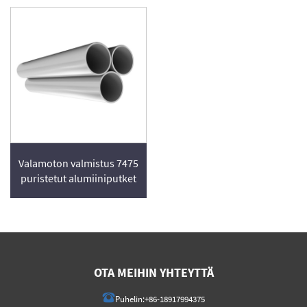
Valamoton valmistus 7475
puristetut alumiiniputket
OTA MEIHIN YHTEYTTÄ
Puhelin:
+86-18917994375