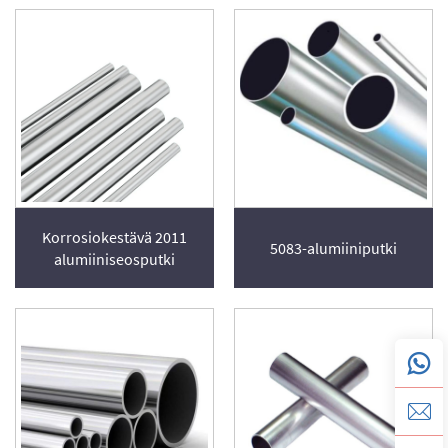
Korrosiokestävä 2011
5083-alumiiniputki
alumiiniseosputki