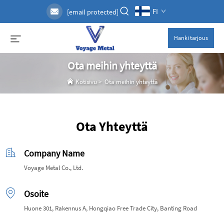
FI
[email protected]
Hanki tarjous
Ota meihin yhteyttä
Kotisivu
>
Ota meihin yhteyttä
Ota Yhteyttä
Company Name
Voyage Metal Co., Ltd.
Osoite
Huone 301, Rakennus A, Hongqiao Free Trade City, Banting Road