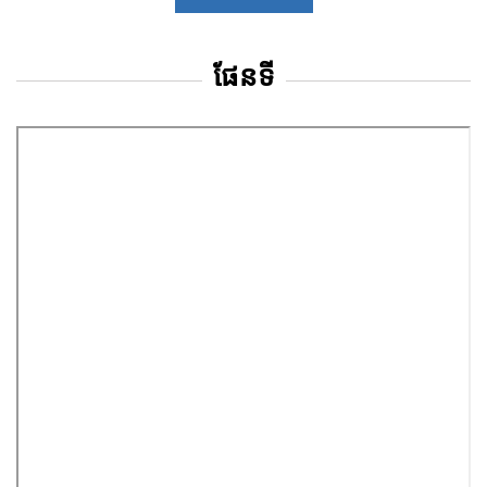
ផែនទី