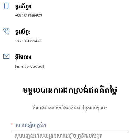
ទូរស័ព្ទ៖
+86-18917994375
ទូរស័ព្ទ:
+86-18917994375
អ៊ីមែល៖
[email protected]
ទទួលបានការដកស្រង់ឥតគិតថ្លៃ
តំណាងរបស់យើងនឹងទាក់ទងទៅអ្នកឆាប់ៗនេះ។
សារអេឡិចត្រូនិក