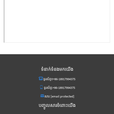
ទំនាក់ទំនងមកយើង
ទូរស័ព្ទ៖
+86-18917994375
ទូរស័ព្ទ:
+86-18917994375
សារៈ
[email protected]
បញ្ចូលសារចំពោះយើង