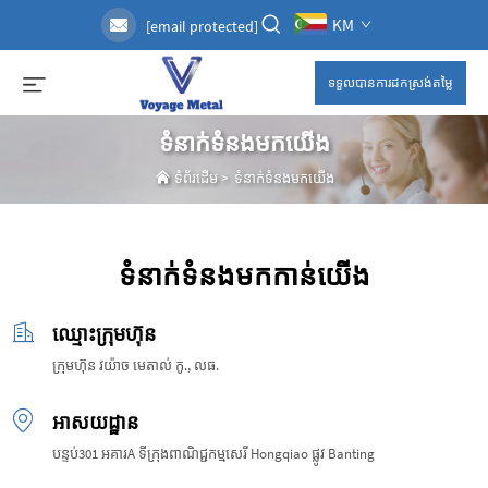
KM
[email protected]
ទទួលបានការដកស្រង់តម្លៃ
ទំនាក់ទំនងមកយើង
ទំព័រដើម
>
ទំនាក់ទំនងមកយើង
ទំនាក់ទំនងមកកាន់យើង
ឈ្មោះក្រុមហ៊ុន
ក្រុមហ៊ុន វយ៉ាច មេតាល់ កូ., លធ.
អាសយដ្ឋាន
បន្ទប់301 អគារA ទីក្រុង​ពាណិជ្ជកម្ម​សេរី Hongqiao ផ្លូវ Banting