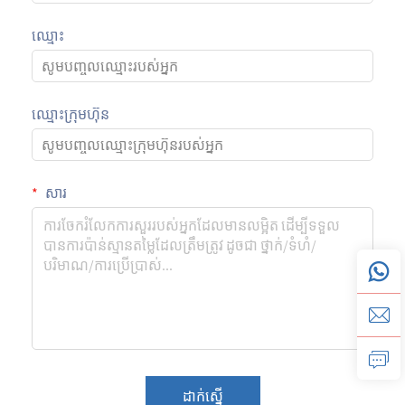
ឈ្មោះ
ឈ្មោះក្រុមហ៊ុន
សារ
ដាក់ស្នើ