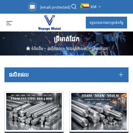
KM
[email protected]
ទទួលបានការដកស្រង់តម្លៃ
ទ្រីមាត់ដែក
ទំព័រដើម
>
ផលិតផល
>
ដែនស្តាក់លេស
>
ទ្រីមាត់ដែក
ផលិតផល