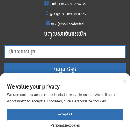
ទូរស័ព្ទ៖
+86-18917994375
ទូរស័ព្ទ:
+86-18917994375
សារៈ
[email protected]
បញ្ចូលសារចំពោះយើង
បញ្ចូលឥឡូវ
We value your privacy
We use cookies and similar tools to provide our services. If you
don't want to accept all cookies, click Personalize cookies.
រក្សាសិទ្ធិ © ២០២៦ ក្រុមហ៊ុន ចិន វយ៉ាច មេតាល់ កូ., លធ. គ្រប់សិទ្ធិសង្ឃឹម។ |
គោលការណ៍
ឯកជនភាព
Accept all
Personalize cookies