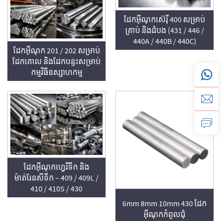
ដែកអុីណុកស៊េរ៉ី 400 សម្រាប់
គ្រាប់ និងដំបង (431 / 446 /
440A / 440B / 440C)
ដែកអ៊ីណុក 201 / 202 សម្រាប់
ដែកគោល និងដែកបន្ទះសម្រាប់
កម្មវិធីឧស្សាហកម្ម
ដែកអ៊ីណុកហ្វេរីទីក និង
ម៉ាត់រែនសីទីក – 409 / 409L /
410 / 410S / 430
6mm 8mm 10mm 430 ដែក
អ៊ីណុកកំពូលជុំ