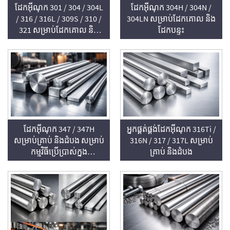
ដែកអ៊ីណុក 301 / 304 / 304L
ដែកអ៊ីណុក 304H / 304N /
/ 316 / 316L / 309S / 310 /
304LN សម្រាប់ដែកគោល និង
321 សម្រាប់ដែកគោល និង
ដែកបន្ទះ
ដែកបន្ទះ
ដែកអុីណុក 347 / 347H
អ្នកផ្គត់ផ្គង់ដែកអុីណុក 316Ti /
សម្រាប់គ្រាប់ និងដំបង សម្រាប់
316N / 317 / 317L សម្រាប់
កម្មវិធីប្រើប្រាស់ក្នុង
គ្រាប់ និងដំបង
សីតុណ្ហភាពខ្ពស់