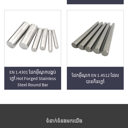
EN 1.4301 ដែកអ៊ីណុកបង្កប់
ដែកអ៊ីណុក EN 1.4512 ដែល
ក្តៅ Hot Forged Stainless
បាន​កិន​ក្តៅ
Steel Round Bar
ទំនាក់ទំនងមកយើង