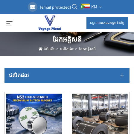
KM
[email protected]
ទទួលបានការដកស្រង់តម្លៃ
ដែកអគ្គិសនី
ទំព័រដើម
>
ផលិតផល
>
ដែកអគ្គិសនី
ផលិតផល