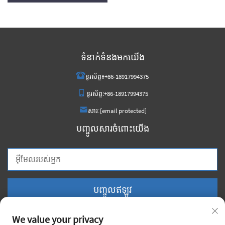
ត្រង់ស្វូរថាមពល
ទំនាក់ទំនងមកយើង
ទូរស័ព្ទ៖
+86-18917994375
ទូរស័ព្ទ:
+86-18917994375
សារៈ
[email protected]
បញ្ចូលសារចំពោះយើង
បញ្ចូលឥឡូវ
We value your privacy