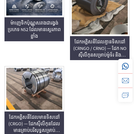
ម៉ាញេទិកប៉ុណ្ណុសរាងជារង្វង់
ប្រភេទ N52 ដែលមានស្ថេរភាព
ខ្លាំង
ដែកអគ្គិសនីដែលគ្មានទិសដៅ
(CRNGO / CRNO) — ដែក NO
ស៊ីលីកុនសម្រាប់ម៉ូទ័រ និង
ម៉ាស៊ីនបំប្លែង
ដែកអគ្គិសនីដែលមានទិសដៅ
(CRGO) — ដែកស៊ីលីកុនដែល
មានគ្រាប់បរិសុទ្ធសម្រាប់