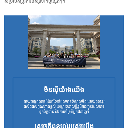
សម្រាប់តម្រូវការឧស្សាហកម្មផ្សេងៗ។
មិនស៊ីយ៉ាងយើង
ក្លាយជាអ្នកផ្គត់ផ្គង់ដែកថែបដែលមានចំណូលចិត្ត ដោយផ្តល់នូវ
ផលិតផលគុណភាពខ្ពស់ ហេដ្ឋារចនាសម្ព័ន្ធដឹកជញ្ជូនដែលអាច
ទុកចិត្តបាន និងការគាំទ្រពីអ្នកជំនាញ។
សេចក្តីពន្យល់របស់យើង