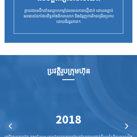
ក្លាយជាមេដឹកនាំឧស្សាហកម្មដែលមានភាពជឿជាក់ ដោយតភ្ជាប់
ធនធានដែកថែបពីទូទាំងពិភពលោក និងជំរុញការរីកចម្រើនប្រកប
ដោយនិរន្តរភាព។
ប្រវត្តិរូបក្រុមហ៊ុន
2018
អាជីវកម្មក្រុមហ៊ុន ក្នុងឆ្នាំ2018 ក្រុមហ៊ុនបានក្លាយជាអ្នកចែកចាយថ្នាក់ទីមួយនៃកិច្ចព្រមព្រៀង
ដល