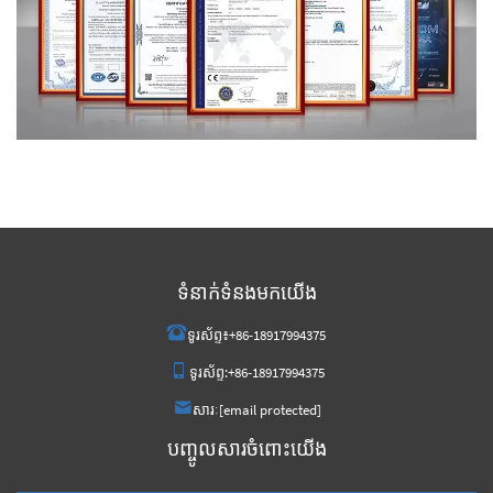
ទំនាក់ទំនងមកយើង
ទូរស័ព្ទ៖
+86-18917994375
ទូរស័ព្ទ:
+86-18917994375
សារៈ
[email protected]
បញ្ចូលសារចំពោះយើង