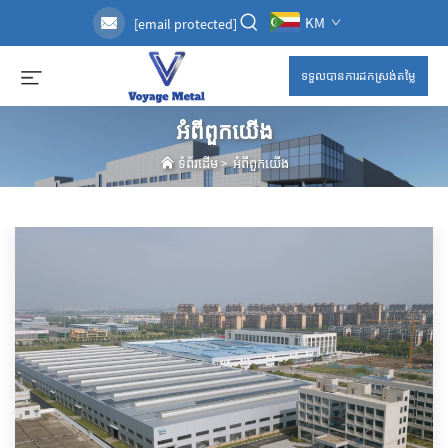
KM
[email protected]
ទទួលបានការដកស្រង់តម្លៃ
អំពី​ពួក​យើង
ទំព័រដើម
>
អំពី​ពួក​យើង