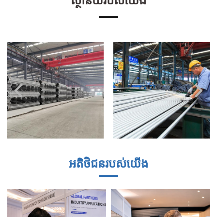
ស្ថានីយ៍របស់យើង
អតិថិជនរបស់យើង