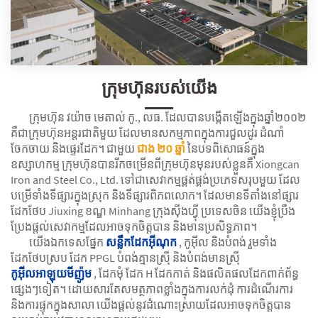
ក្រុមហ៊ុនរបស់យើង
ក្រុមហ៊ុន វយ៉ាច មេតាល់ កូ., លធ. ដែលបានបង្កើតឡើងក្នុងឆ្នាំ២០០២
គឺជាក្រុមហ៊ុនអន្តរជាតិមួយ ដែលមានសកម្មភាពក្នុងការជួលដូរ ដំណាំ
ចែកចាយ និងផ្ទេរដែក។ ជាមួយ
ជាង ២០ ឆ្នាំ
នៃបទពិសោធន៍ក្នុង
ឧស្សាហកម្ម ក្រុមហ៊ុនបានរីកចម្រើនពីក្រុមហ៊ុនមុនរបស់ខ្លួនគឺ Xiongcan
Iron and Steel Co., Ltd. ទៅជាសេវាកម្មផ្គត់ផ្គង់ប្រភេទសរុបមួយ ដែល
បម្រើទាំងទីផ្សារក្នុងស្រុក និងទីផ្សារពិភពលោក។ ដែល​មាន​ទីតាំង​នៅ​ផ្សារ​
ដែក​ថែប​ Jiuxing ខណ្ឌ Minhang ក្រុង​ស៊ីងហ៊្វី ប្រទេស​ចិន យើង​ខ្ញុំ​ប្រឹង​
ប្រែង​ផ្តល់​សេវាកម្ម​ដែល​អាច​ទុក​ចិត្ត​បាន និង​មាន​ប្រសិទ្ធភាព​។
យើង​ឯកទេស​ផ្នែក
សន្លឹកដែកអ៊ីណុក
, កូអ៊ីល និងបំពង់ រួមទាំង
ដែកថែបស្រប ដែក PPGL បំពង់គ្មាន​ស៊្រី និងបំពង់​មាន​ស៊្រី
កូអ៊ីលអាឡុយមីញ៉ូម
, ដែកមុំ ដែក H ដែកកាត់ និងផលិតផលដែកពាក់ព័ន្ធ
ផ្សេងៗទៀត។ ដោយសារតែសមត្ថភាពខ្លាំងក្នុងការលក់ដុំ ការដំណើរការ
និងការផ្ទុកក្នុងសាលា យើងផ្តល់នូវដំណោះស្រាយដែលអាចទុកចិត្តបាន