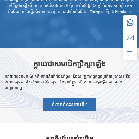
ាល
នៅទីក្រុងសៀងហៃសម្រាប់ផលិតផលបំពង់ផ្សំដែក បំពង់ផ្សំដែកក្តៅ បំពង់​ដែក​ប្លាស្ទិច និង
លូវ
បំពង់​សម្រាប់​ឧស្ម័ន​ពិសេសរបស់ក្រុមហ៊ុនផលិតបំពង់ដែក Zhengda ទីក្រុង Handan។
A
យជា
ង
ក្លាយជាសមាជិកប្រឹក្សាឡើង
ដោយការសាងសង់បទពិសោធន៍​អតិថិជន​កំពូល និង​សមត្ថភាពផ្គត់ផ្គង់​ប្រតិកម្ម​រហ័ស យើង
បំពេញតម្រូវការ​ដែក​ដែលកាន់តែ​ចម្រុះ និង​ផ្ទាល់ខ្លួន ហើយក្លាយជា​មុខម្តី​សេវាកម្ម​ក្នុង​
ឧស្សាហកម្ម។
ទំនាក់ទំនងមកយើង