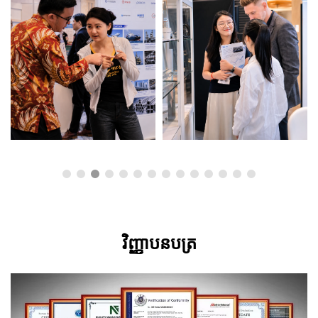
វិញ្ញាបនបត្រ