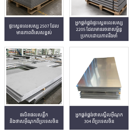
អ្នកផ្គត់ផ្គង់ផ្ទះស្តេនលេសស្ស
ផ្ទះស្តេនលេសស្ស 2507 ដែល
2205 ដែលមានរចនាសម្ព័ន្ធ
មានភាពពិសេសខ្ពស់
ប្រកបដោយភាពរឹងមាំ
ផលិតផលសន្លឹក
អ្នកផ្គត់ផ្គង់ថាសស្តីលអ៊ីណុក
និងថាសអ៊ីណុកពីប្រទេសចិន
304 ពីប្រទេសចិន