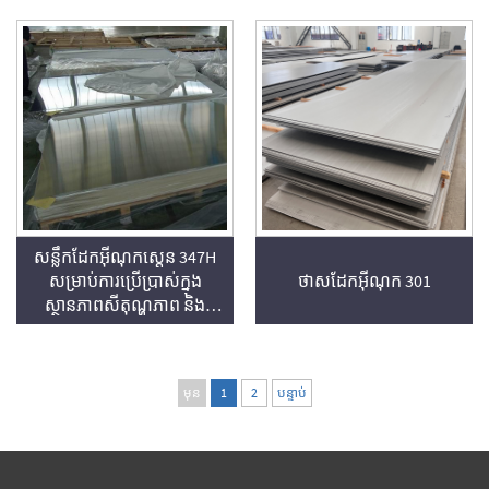
សន្លឹកដែកអ៊ីណុកស្តេន 347H
សម្រាប់ការប្រើប្រាស់ក្នុង
ថាសដែកអ៊ីណុក 301
ស្ថានភាពសីតុណ្ហភាព និង
សម្ពាធ​ខ្ពស់
មុន
1
2
បន្ទាប់