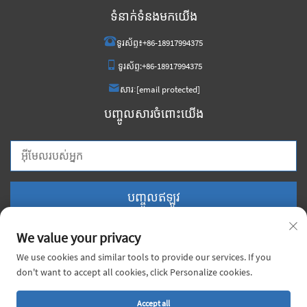
ទំនាក់ទំនងមកយើង
ទូរស័ព្ទ៖
+86-18917994375
ទូរស័ព្ទ:
+86-18917994375
សារៈ
[email protected]
បញ្ចូលសារចំពោះយើង
បញ្ចូលឥឡូវ
We value your privacy
We use cookies and similar tools to provide our services. If you
don't want to accept all cookies, click Personalize cookies.
រក្សាសិទ្ធិ © ២០២៦ ក្រុមហ៊ុន ចិន វយ៉ាច មេតាល់ កូ., លធ. គ្រប់សិទ្ធិសង្ឃឹម។ |
គោលការណ៍
ឯកជនភាព
Accept all