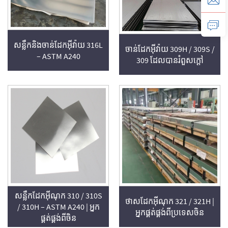
សន្លឹកនិងចាន់ដែកអុីវ៉ាយ 316L
ចាន់ដែកអុីវ៉ាយ 309H / 309S /
– ASTM A240
309 ដែលបានរំពួសក្តៅ
សន្លឹកដែកអ៊ីណុក 310 / 310S
ថាសដែកអ៊ីណុក 321 / 321H |
/ 310H – ASTM A240 | អ្នក
អ្នកផ្គត់ផ្គង់ពីប្រទេសចិន
ផ្គត់ផ្គង់ពីចិន