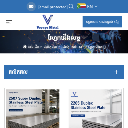
KM
[email protected]
ទទួលបានការដកស្រង់តម្លៃ
ស្បែកជើងសម្ល
ទំព័រដើម
>
ផលិតផល
>
ដែនស្តាក់លេស
>
ស្បែកជើងសម្ល
ផលិតផល