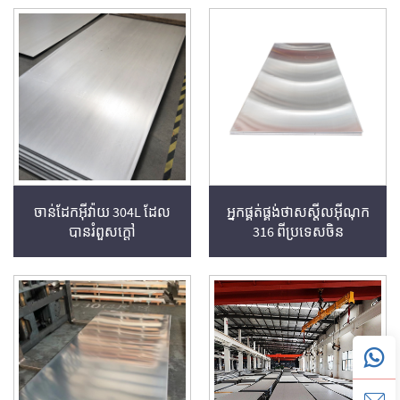
ចាន់ដែកអុីវ៉ាយ 304L ដែល
អ្នកផ្គត់ផ្គង់ថាសស្តីលអ៊ីណុក
បានរំពួសក្តៅ
316 ពីប្រទេសចិន