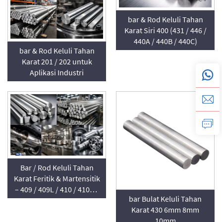
bar & Rod Keluli Tahan
Karat Siri 400 (431 / 446 /
440A / 440B / 440C)
bar & Rod Keluli Tahan
Karat 201 / 202 untuk
Aplikasi Industri
Bar / Rod Keluli Tahan
Karat Feritik & Martensitik
– 409 / 409L / 410 / 410S /
bar Bulat Keluli Tahan
430
Karat 430 6mm 8mm
10mm