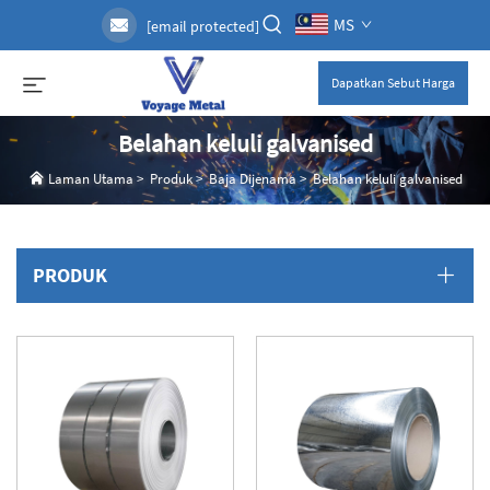
MS
[email protected]
Dapatkan Sebut Harga
Belahan keluli galvanised
Laman Utama
>
Produk
>
Baja Dijenama
>
Belahan keluli galvanised
PRODUK