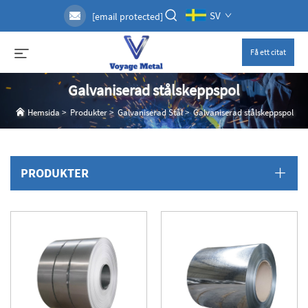
SV
[email protected]
Få ett citat
Galvaniserad stålskeppspol
Hemsida
>
Produkter
>
Galvaniserad Stål
>
Galvaniserad stålskeppspol
PRODUKTER