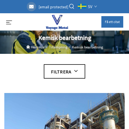
SV
[email protected]
Få ett citat
Kemisk bearbetning
Hemsida
>
Tillämpning
>
Kemisk bearbetning
FILTRERA