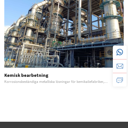
Kemisk bearbetning
Korrosionsbeständiga metalliska lösningar för kemikaliefabriker,
processsystem och utrustning utsatt för aggressiva miljöer. Detaljerad
beskrivning Kemisk bearbetning innebär några av de mest krävande
driftförhållandena inom industriell verksamhet...