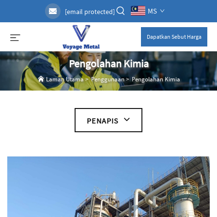
MS
[email protected]
Dapatkan Sebut Harga
Pengolahan Kimia
Laman Utama
>
Penggunaan
>
Pengolahan Kimia
PENAPIS