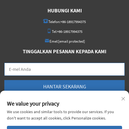
HUBUNGI KAMI
Telefon:
+86-18917994375
Tel:
+86-18917994375
Emel:
[email protected]
TINGGALKAN PESANAN KEPADA KAMI
HANTAR SEKARANG
We value your privacy
We use cookies and similar tools to provide our services. If you
don't want to accept all cookies, click Personalize cookies.
Hak Cipta © 2026 China Voyage Metal Sdn. Bhd. Hak cipta terpelihara. |
Dasar
Privasi