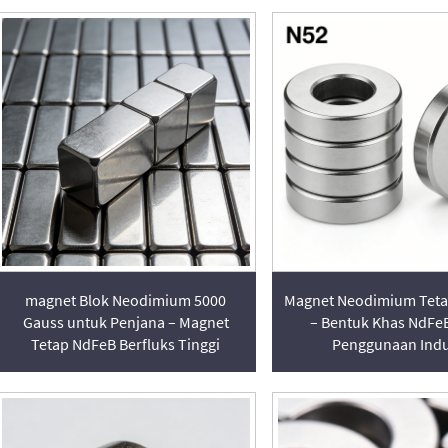
magnet Blok Neodimium 5000
Magnet Neodimium Teta
Gauss untuk Penjana – Magnet
– Bentuk Khas NdFe
Tetap NdFeB Berfluks Tinggi
Penggunaan Indu