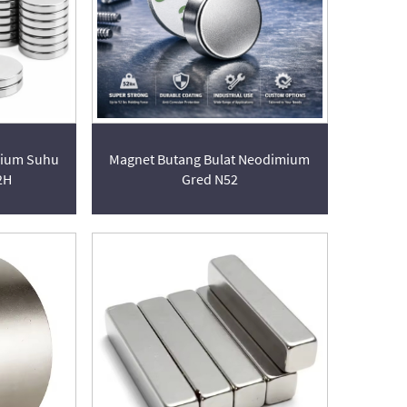
mium Suhu
Magnet Butang Bulat Neodimium
2H
Gred N52