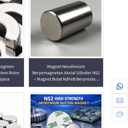
Segmen
Magnet Neodimium
stem Rotor
Berpemagnetan Aksial Silinder N52
njana
– Magnet Bulat NdFeB Berprestasi
Tinggi