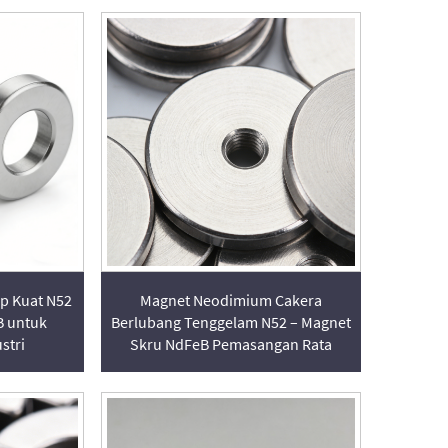
p Kuat N52
Magnet Neodimium Cakera
B untuk
Berlubang Tenggelam N52 – Magnet
stri
Skru NdFeB Pemasangan Rata