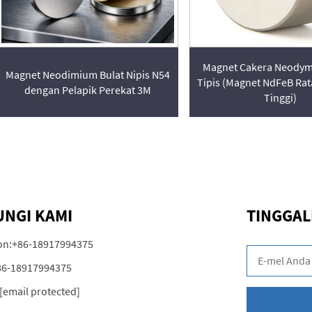
Magnet Cakera Neodym
Magnet Neodimium Bulat Nipis N54
Tipis (Magnet NdFeB Ra
dengan Pelapik Perekat 3M
Tinggi)
NGI KAMI
TINGGAL
on:
+86-18917994375
86-18917994375
[email protected]