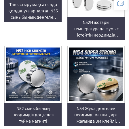
Таныстыру мақсатында
қолдануға арналған N35
сыныбының дөңгелек
N52H жоғары
неодимдік тоңазытқыш
температурада жұмыс
магниттері (тапсырыс
істейтін неодимдік
бойынша)
дискілік магнит
N52 сыныбының
N54 Жұқа дөңгелек
неодимдік дөңгелек
неодимді магнит, арт
түйме магниті
жағында 3M клейлі
қабаты бар