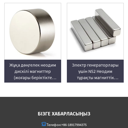
Электр генераторлары
Жұқа дөңгелек неодим
үшін N52 Неодим
дискілі магниттер
тұрақты магниттік
(жоғары беріктікте
пластина
NdFeB магниттер)
БІЗГЕ ХАБАРЛАСЫҢЫЗ
Телефон:
+86-18917994375