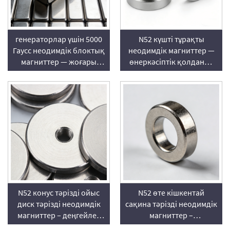
генераторлар үшін 5000
N52 күшті тұрақты
Гаусс неодимдік блоктық
неодимдік магниттер —
магниттер — жоғары
өнеркәсіптік қолданыс
ағынды NdFeB тұрақты
үшін қалыптастырылған
магниттер
NdFeB пішіндері
N52 конус тәрізді ойыс
N52 өте кішкентай
диск тәрізді неодимдік
сақина тәрізді неодимдік
магниттер – деңгейлес
магниттер –
орнатылатын NdFeB
миниатюралық NdFeB