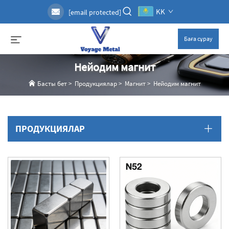
KK
[email protected]
Баға сұрау
Нейодим магнит
Басты бет
>
Продукциялар
>
Магнит
>
Нейодим магнит
ПРОДУКЦИЯЛАР