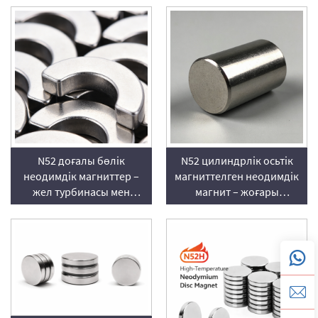
бұрандалы магниттер
сақина тәрізді магниттер
(осьтік магниттелген)
N52 доғалы бөлік
N52 цилиндрлік осьтік
неодимдік магниттер –
магниттелген неодимдік
жел турбинасы мен
магнит – жоғары
генератор роторлық
өнімділікті NdFeB
жүйелері үшін
дөңгелек магнит